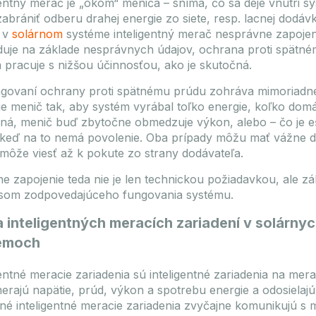
gentný merač je „okom“ meniča – sníma, čo sa deje vnútri s
zabrániť odberu drahej energie zo siete, resp. lacnej dodáv
Ponuka vyprší: 2026.09.10.
Ponuka vyprší: 2026.09.10.
 v
solárnom
systéme inteligentný merač nesprávne zapojen
aj
Výpredaj
uje na základe nesprávnych údajov, ochrana proti spätn
 pracuje s nižšou účinnosťou, ako je skutočná.
ngovaní ochrany proti spätnému prúdu zohráva mimoriadne 
je menič tak, aby systém vyrábal toľko energie, koľko dom
sná, menič buď zbytočne obmedzuje výkon, alebo – čo je ešt
 keď na to nemá povolenie. Oba prípady môžu mať vážne dô
môže viesť až k pokute zo strany dodávateľa.
e zapojenie teda nie je len technickou požiadavkou, ale
som zodpovedajúceho fungovania systému.
 inteligentných meracích zariadení v solárny
ngwei 575Wp TWMND-
Enerack FLAT10 EPDM rub
575 N-type Bifacial silver
200x100x15mm
émoch
frame solar panel
Kód
MOS-MKT-F10
Model
ERK-
gentné meracie zariadenia sú inteligentné zariadenia na mer
SOL-TWS-TWMND-72HD-575W
Hmotnosť balenia
TWMND-72HD-575
erajú napätie, prúd, výkon a spotrebu energie a odosielaj
Rozmery balíka
540x220x3
sť
31.5 kg
é inteligentné meracie zariadenia zvyčajne komunikujú s 
 produktu
2279x1135x36 mm