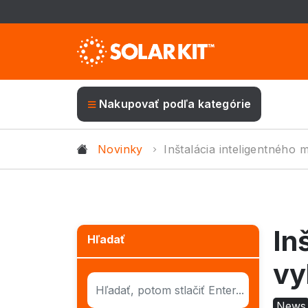
Nakupovať podľa kategórie
Novinky
Inštalácia inteligentného
In
Hľadať
vy
News