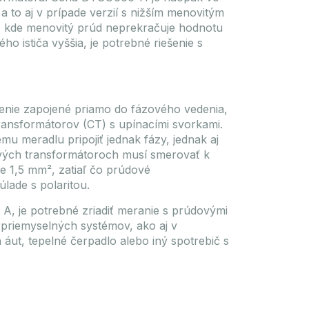
 to aj v prípade verzií s nižším menovitým
, kde menovitý prúd neprekračuje hodnotu
o ističa vyššia, je potrebné riešenie s
adenie zapojené priamo do fázového vedenia,
ransformátorov (CT) s upínacími svorkami.
mu meradlu pripojiť jednak fázy, jednak aj
vých transformátoroch musí smerovať k
e 1,5 mm², zatiaľ čo prúdové
lade s polaritou.
A, je potrebné zriadiť meranie s prúdovými
 priemyselných systémov, ako aj v
 áut, tepelné čerpadlo alebo iný spotrebič s