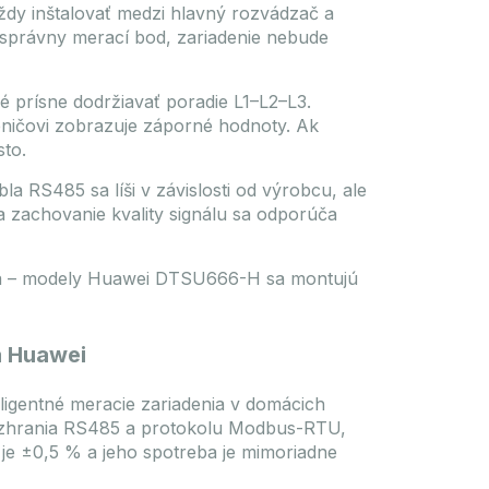
ždy inštalovať medzi hlavný rozvádzač a
nesprávny merací bod, zariadenie nebude
 prísne dodržiavať poradie L1–L2–L3.
eničovi zobrazuje záporné hodnoty. Ak
sto.
 RS485 sa líši v závislosti od výrobcu, ale
 zachovanie kvality signálu sa odporúča
iesta – modely Huawei DTSU666-H sa montujú
a Huawei
ligentné meracie zariadenia v domácich
rozhrania RS485 a protokolu Modbus-RTU,
a je ±0,5 % a jeho spotreba je mimoriadne