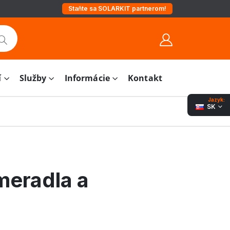
Staňte sa SOLARKIT partnerom!
í
Služby
Informácie
Kontakt
Jazyk:
SK
 meradla a