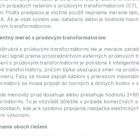
ch prípadoch riešením s prúdovým transformátorom (CT), a
. Podľa predpisov je možné použiť nepriame meranie tam
A. Ak je však systém viac zaťažený alebo je hodnota hlavnéh
vým transformátorom.
igentný merač s prúdovým transformátorom
nštrukcii s prúdovými transformátormi nie je meracie zari
rací signál prijíma prostredníctvom externých prúdových t
ešení s prúdovými transformátormi je potrebné k inteligentné
é transformátory, pričom šípka ukazujúca smer na prúdo
omeru. Fázy sa musia zapojiť káblom s prierezom maximáln
ormátory sa musia pripojiť do horných a dolných bodov v sú
de menovitý prúd dosahuje alebo presahuje hodnotu 3×80 
ormátormi. To je obzvlášť dôležité v prípade komerčných a
ostiach, kde je k systému pripojená nabíjačka elektrických
ým výkonom.
anie oboch riešení