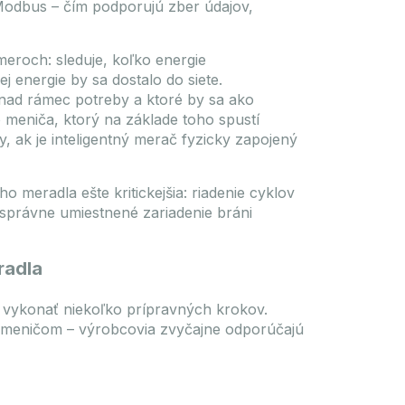
Modbus – čím podporujú zber údajov,
Budapest: 37 Kus
ES
DATASHEET
TO FAVOURITES
eroch: sleduje, koľko energie
e
ej energie by sa dostalo do siete.
Registrácia / Prihlásenie
 nad rámec potreby a ktoré by sa ako
o meniča, ktorý na základe toho spustí
iť
, ak je inteligentný merač fyzicky zapojený
Prihláste sa, aby ste mohli zobraziť
ceny!
 meradla ešte kritickejšia: riadenie cyklov
nesprávne umiestnené zariadenie bráni
radla
é vykonať niekoľko prípravných krokov.
ý s meničom – výrobcovia zvyčajne odporúčajú