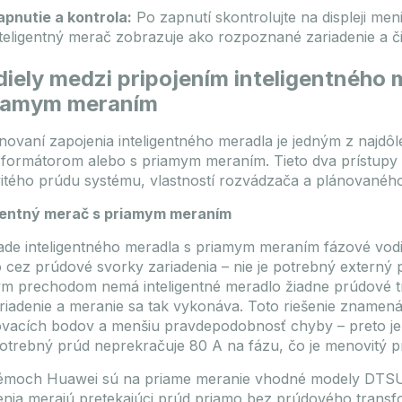
apnutie a kontrola:
Po zapnutí skontrolujte na displeji meni
nteligentný merač zobrazuje ako rozpoznané zariadenie a 
iely medzi pripojením inteligentného 
riamym meraním
ánovaní zapojenia inteligentného meradla je jedným z najdôlež
sformátorom alebo s priamym meraním. Tieto dva prístupy 
tého prúdu systému, vlastností rozvádzača a plánovaného
igentný merač s priamym meraním
ade inteligentného meradla s priamym meraním fázové vodi
 cez prúdové svorky zariadenia – nie je potrebný externý p
m prechodom nemá inteligentné meradlo žiadne prúdové tr
riadenie a meranie sa tak vykonáva. Toto riešenie znamená
ovacích bodov a menšiu pravdepodobnosť chyby – preto je
otrebný prúd neprekračuje 80 A na fázu, čo je menovitý pr
témoch Huawei sú na priame meranie vhodné modely DT
enia merajú pretekajúci prúd priamo bez prúdového trans