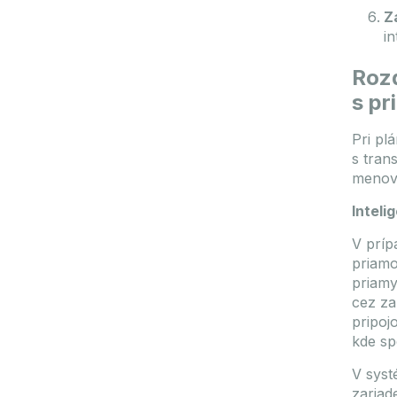
Z
i
Rozd
s p
Pri pl
s tran
menovi
Intel
V príp
priamo
priamy
cez za
pripoj
kde sp
V sys
zariad