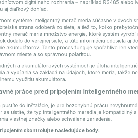
Budapest: 1781 Balík
edníctvom digitálneho rozhrania – napríklad RS485 alebo 
est: 147 Kus
u aj diaľkový dohľad.
DATASHEET
TO FAVOURIT
ASHEET
TO FAVOURITES
rnom systéme inteligentný merač meria súčasne v dvoch sm
Registrácia / Prihláseni
biteľská strana odoberá zo siete, a tiež to, koľko prebytočn
gistrácia / Prihlásenie
gentný merač meria množstvo energie, ktoré systém vyrobí
ok dodalo do verejnej siete, a túto informáciu odosiela aj d
Prihláste sa, aby ste mohli zobraz
ceny!
nie akumulátorov. Tento proces funguje spoľahlivo len vtedy
te sa, aby ste mohli zobraziť
ávnom mieste a so správnou polaritou.
idných a akumulátorových systémoch je úloha inteligentného
nia a vybíjania sa zakladá na údajoch, ktoré meria, takže 
lnemu využitiu akumulátora.
avné práce pred pripojením inteligentného me
 pustíte do inštalácie, je pre bezchybnú prácu nevyhnutn
r sa uistite, že typ inteligentného meradla je kompatibiln
enia vlastnej značky alebo schválené zariadenia.
ripojením skontrolujte nasledujúce body: