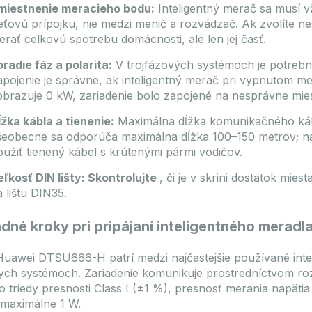
miestnenie meracieho bodu:
Inteligentný merač sa musí v
ieťovú prípojku, nie medzi menič a rozvádzač. Ak zvolíte 
erať celkovú spotrebu domácnosti, ale len jej časť.
oradie fáz a polarita:
V trojfázových systémoch je potrebné
apojenie je správne, ak inteligentný merač pri vypnutom m
obrazuje 0 kW, zariadenie bolo zapojené na nesprávne mie
ĺžka kábla a tienenie:
Maximálna dĺžka komunikačného kábla
šeobecne sa odporúča maximálna dĺžka 100–150 metrov; na
oužiť tienený kábel s krútenými pármi vodičov.
eľkosť DIN lišty: Skontrolujte
, či je v skrini dostatok m
 lištu DIN35.
dné kroky pri pripájaní inteligentného meradl
Huawei DTSU666-H patrí medzi najčastejšie používané inte
ych systémoch. Zariadenie komunikuje prostredníctvom 
do triedy presnosti Class I (±1 %), presnosť merania napäti
 maximálne 1 W.