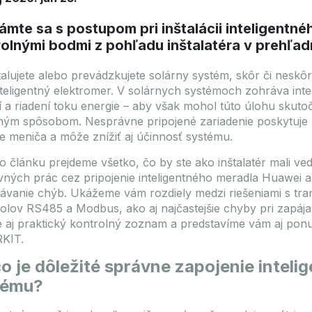
mte sa s postupom pri inštalácii inteligentn
rolnými bodmi z pohľadu inštalatéra v prehľ
talujete alebo prevádzkujete solárny systém, skôr či neskôr
nteligentný elektromer. V solárnych systémoch zohráva in
 a riadení toku energie – aby však mohol túto úlohu skutoč
ým spôsobom. Nesprávne pripojené zariadenie poskytuje
ie meniča a môže znížiť aj účinnosť systému.
o článku prejdeme všetko, čo by ste ako inštalatér mali vedi
vných prác cez pripojenie inteligentného meradla Huawei 
ávanie chýb. Ukážeme vám rozdiely medzi riešeniami s t
olov RS485 a Modbus, ako aj najčastejšie chyby pri zapája
e aj praktický kontrolný zoznam a predstavíme vám aj ponu
KIT.
o je dôležité správne zapojenie intel
tému?