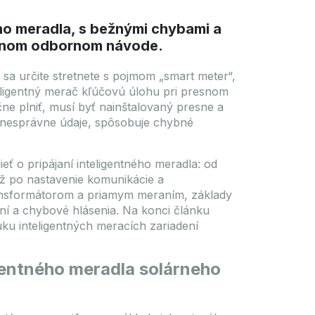
ého meradla, s bežnými chybami a
adnom odbornom návode.
 sa určite stretnete s pojmom „smart meter“,
teligentný merač kľúčovú úlohu pri presnom
ne plniť, musí byť nainštalovaný presne a
 nesprávne údaje, spôsobuje chybné
eť o pripájaní inteligentného meradla: od
až po nastavenie komunikácie a
ransformátorom a priamym meraním, základy
ní a chybové hlásenia. Na konci článku
ku inteligentných meracích zariadení
igentného meradla solárneho