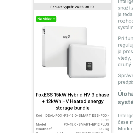
Inteli
Ponuka vyprší: 2026.09.10.
snaží 
je teda
Na sklade
Výpred
rozhod
systém
Pri fu
regulu
je pre
vtedy,
druhý 
Správn
predpi
Úloha
FoxESS 15kW Hybrid HV 3 phase
To
+ 12kWh HV Heated energy
72HD-
syst
storage bundle
Inteli
Kód
DEAL-FOX-P3-15.0-SMART_ESS-FOX-
Kód
EP12
Model
čase m
Model
P3-15.0-SMART-EP12 PLUS
Hmotno
Modern
Hmotnosť
132 kg
Rozmery