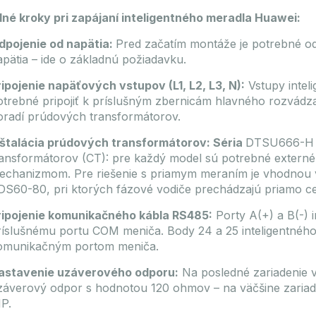
né kroky pri zapájaní inteligentného meradla Huawei:
dpojenie od napätia:
Pred začatím montáže je potrebné od
apätia – ide o základnú požiadavku.
ripojenie napäťových vstupov (L1, L2, L3, N):
Vstupy intel
otrebné pripojiť k príslušným zbernicám hlavného rozvád
oradí prúdových transformátorov.
nštalácia prúdových transformátorov: Séria
DTSU666-H j
ransformátorov (CT): pre každý model sú potrebné externé
echanizmom. Pre riešenie s priamym meraním je vhodno
DS60-80, pri ktorých fázové vodiče prechádzajú priamo ce
ripojenie komunikačného kábla RS485:
Porty A(+) a B(-) i
ríslušnému portu COM meniča. Body 24 a 25 inteligentného 
omunikačným portom meniča.
astavenie uzáverového odporu:
Na posledné zariadenie v 
záverový odpor s hodnotou 120 ohmov – na väčšine zariad
IP.