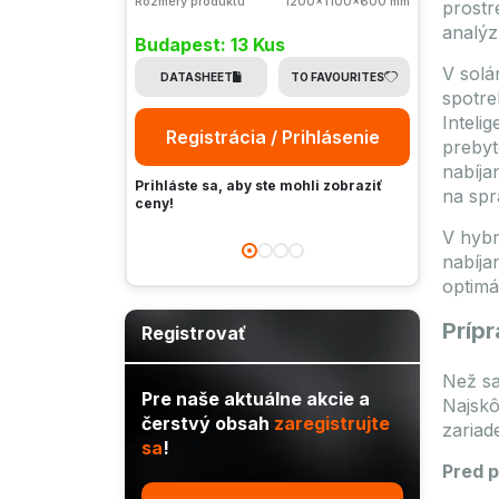
Rozmery produktu
1200x1100x600 mm
prostr
Budap
analýz
Budapest: 13 Kus
DAT
V solá
DATASHEET
TO FAVOURITES
spotre
Re
Inteli
Registrácia / Prihlásenie
prebyt
nabíja
Prihlás
Prihláste sa, aby ste mohli zobraziť
ceny!
na spr
ceny!
V hybr
nabíja
optimá
Prípr
Registrovať
Než sa
Pre naše aktuálne akcie a
Najskô
čerstvý obsah
zaregistrujte
zariad
sa
!
Pred p