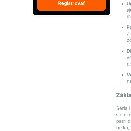
Registrovať
U
s
m
P
Z
z
D
v
p
V
na
Zákla
Séria 
solárn
patrí 
nízka,