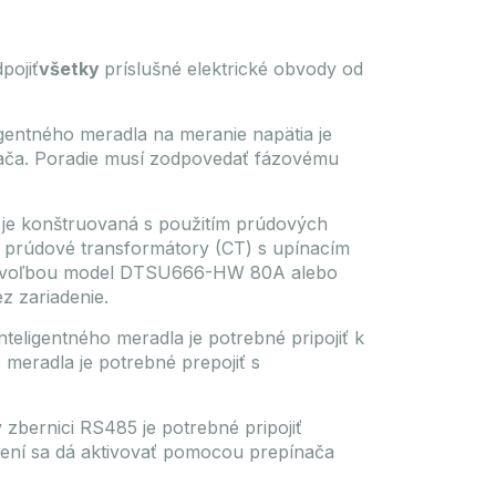
pojiť
všetky
príslušné elektrické obvody od
igentného meradla na meranie napätia je
zača. Poradie musí zodpovedať fázovému
e konštruovaná s použitím prúdových
 prúdové transformátory (CT) s upínacím
u voľbou model DTSU666-HW 80A alebo
z zariadenie.
nteligentného meradla je potrebné pripojiť k
meradla je potrebné prepojiť s
zbernici RS485 je potrebné pripojiť
ení sa dá aktivovať pomocou prepínača