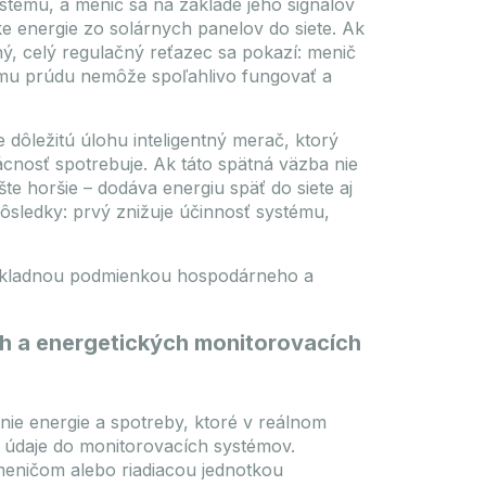
ystému, a menič sa na základe jeho signálov
ke energie zo solárnych panelov do siete. Ak
Ponuka vyprší: 2026.09.10.
ý, celý regulačný reťazec sa pokazí: menič
Na sklade
ému prúdu nemôže spoľahlivo fungovať a
dôležitú úlohu inteligentný merač, ktorý
ácnosť spotrebuje. Ak táto spätná väzba nie
e horšie – dodáva energiu späť do siete aj
sledky: prvý znižuje účinnosť systému,
 základnou podmienkou hospodárneho a
ch a energetických monitorovacích
ber
Deye 15kW SUN-15K-SG05LP3-
EU-SM2 Hybrid LV 3 phase
inverter
-EPDM
EFT-03
anie energie a spotreby, ktoré v reálnom
Kód
INV-DEYE-SUN-15K-SG05LP3-EUSM2
2.2 kg
Model
SUN-15K-SG05LP3-EU-SM2
ú údaje do monitorovacích systémov.
80 mm
Hmotnosť
50.6 kg
meničom alebo riadiacou jednotkou
Rozmery produktu
638x408x237 mm