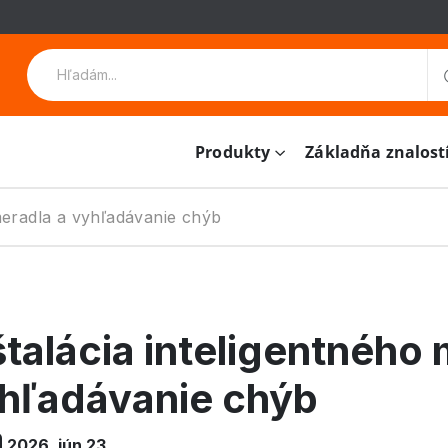
Produkty
Základňa znalost
 meradla a vyhľadávanie chýb
štalácia inteligentného
hľadávanie chýb
2026. jún 23.