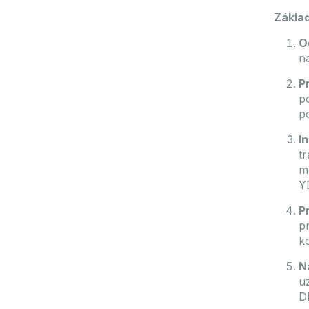
Základ
O
n
P
p
p
I
t
m
Y
P
p
k
N
u
D