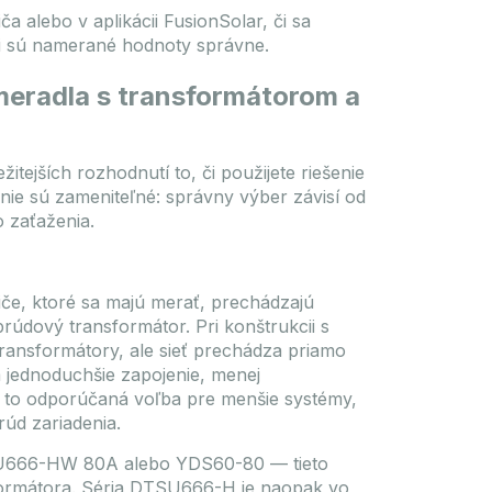
ča alebo v aplikácii FusionSolar, či sa
či sú namerané hodnoty správne.
meradla s transformátorom a
itejších rozhodnutí to, či použijete riešenie
nie sú zameniteľné: správny výber závisí od
 zaťaženia.
če, ktoré sa majú merať, prechádzajú
rúdový transformátor. Pri konštrukcii s
ansformátory, ale sieť prechádza priamo
 jednoduchšie zapojenie, menej
 to odporúčaná voľba pre menšie systémy,
úd zariadenia.
SU666-HW 80A alebo YDS60-80 — tieto
formátora. Séria DTSU666-H je naopak vo