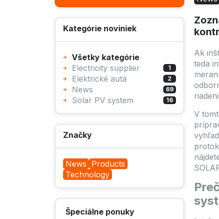
Zozná
Kategórie noviniek
kont
Ak inš
Všetky kategórie
teda i
Electricity supplier
1
meraní
Elektrické autá
2
odborn
News
69
riaden
Solar PV system
16
V tomt
prípra
Značky
vyhľad
protok
nájdet
News
Products
SOLAR
Technology
Preč
sys
Špeciálne ponuky