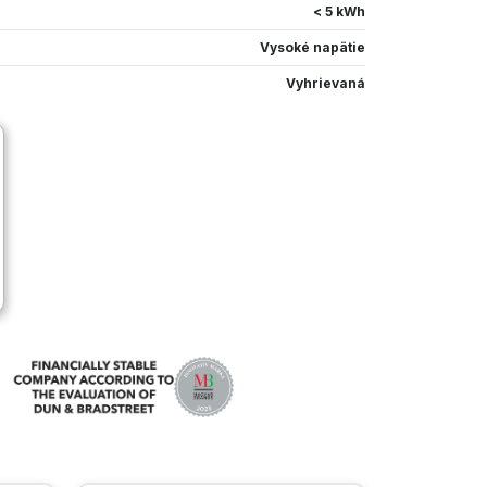
< 5 kWh
Vysoké napätie
Vyhrievaná