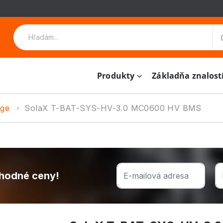
Produkty
Základňa znalost
age
SolaX T-BAT-SYS-HV-3.0 MC0600 HV BMS
chodné ceny!