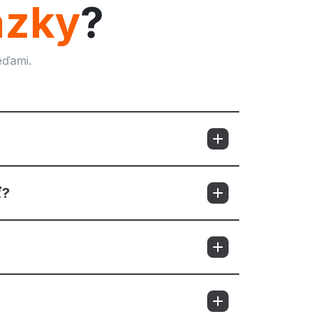
ázky
?
eďami.
ť?