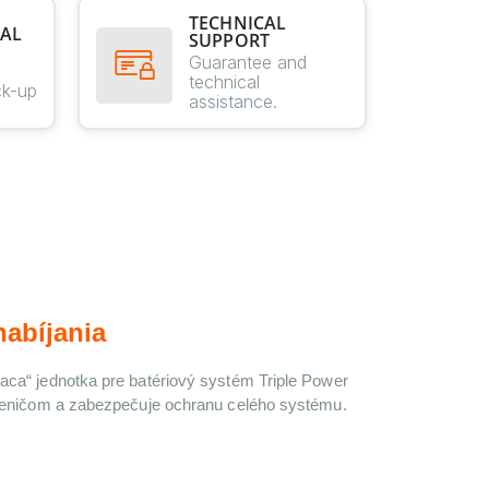
TECHNICAL
AL
SUPPORT
E
Guarantee and
technical
ck-up
assistance.
abíjania
diaca“ jednotka pre batériový systém Triple Power 
 meničom a zabezpečuje ochranu celého systému.