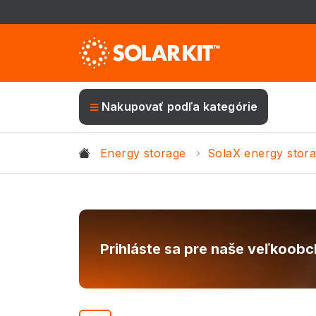
Nakupovať podľa kategórie
Energy storage
SolaX energy stor
Prihláste sa pre naše veľkoob