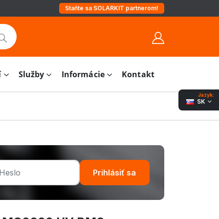
Staňte sa SOLARKIT partnerom!
í
Služby
Informácie
Kontakt
Jazyk:
SK
Prihlásiť sa