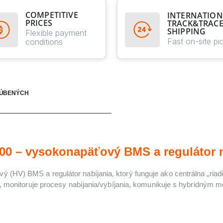
COMPETITIVE
INTERNATION
PRICES
TRACK&TRAC
SHIPPING
Flexible payment
Fast on-site pi
conditions
ĽÚBENÝCH
0 – vysokonapäťový BMS a regulátor n
ý (HV) BMS a regulátor nabíjania
, ktorý funguje ako centrálna „ria
, monitoruje procesy nabíjania/vybíjania, komunikuje s hybridným