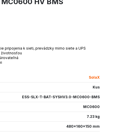
0 MC0600 HV BMS
ie pripojenia k sieti, prevádzky mimo siete a UPS
 životnosťou
širovateľná
ri
SolaX
Kus
ESS-SLX-T-BAT-SYSHV3.0-MC0600-BMS
MC0600
7.23 kg
480x160x150 mm