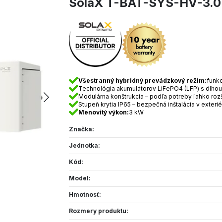
SolaX T-BAT-SYS-HV-3.
Všestranný hybridný prevádzkový režim:
funkc
Technológia akumulátorov LiFePO4 (LFP) s dlhou
Modulárna konštrukcia – podľa potreby ľahko roz
Stupeň krytia IP65 – bezpečná inštalácia v exterié
Menovitý výkon:
3 kW
Značka:
Jednotka:
Kód:
Model:
Hmotnosť:
Rozmery produktu: