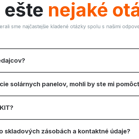
 ešte
nejaké ot
erali sme najčastejšie kladené otázky spolu s našimi odpov
edajcov?
ácie solárnych panelov, mohli by ste mi pomôc
RKIT?
 o skladových zásobách a kontaktné údaje?