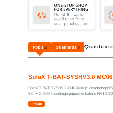
ONE-STOP SHOP
FOR EVERYTHING
Get all the parts
you'll need for a
solar panel system
Popis
Stiahnutia
PRIDAŤ DO OB
SolaX T-BAT-SYSHV3.0 MC060
SolaX T-BAT-SYSHV3.0 MC0600 je 
vysokonapäťov
3.0. MC0600 koordinuje pripojené batérie HV10230
Viac