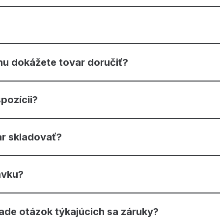
nu dokážete tovar doručiť?
pozícii?
r skladovať?
ávku?
ade otázok týkajúcich sa záruky?