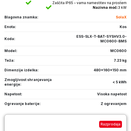
Zaščita IP65 – varna namestitev na prostem
Nazivna moč:
3 kW
Blagovna znamka:
SolaX
Enota:
Kos
ESS-SLX-T-BAT-SYSHV3.0-
Koda:
MC0600-BMS
Model:
MC0600
Teža:
7.23 kg
Dimenzije izdelka:
480x160x150 mm
Zmogljivost shranjevanja
< 5 kWh
energije:
Napetost:
Visoka napetost
Ogrevanje baterije:
Z ogrevanjem
Razprodaja