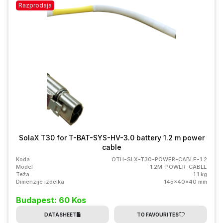
Razprodaja
SolaX T30 for T-BAT-SYS-HV-3.0 battery 1.2 m power
cable
Koda
OTH-SLX-T30-POWER-CABLE-1.2
Model
1.2M-POWER-CABLE
Teža
1.1 kg
Dimenzije izdelka
145x40x40 mm
Budapest: 60 Kos
DATASHEET
TO FAVOURITES