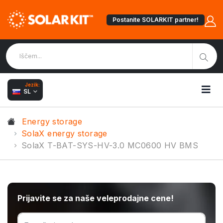
Postanite SOLARKIT partner!
Jezik:
SL
Energy storage
SolaX energy storage
SolaX T-BAT-SYS-HV-3.0 MC0600 HV BMS
Prijavite se za naše veleprodajne cene!