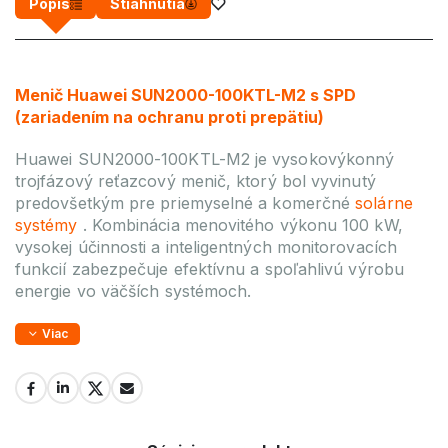
Popis
Stiahnutia
Menič Huawei SUN2000-100KTL-M2 s SPD
(zariadením na ochranu proti prepätiu)
Huawei SUN2000-100KTL-M2 je vysokovýkonný
trojfázový reťazcový menič, ktorý bol vyvinutý
predovšetkým pre priemyselné a komerčné
solárne
systémy
. Kombinácia menovitého výkonu 100 kW,
vysokej účinnosti a inteligentných monitorovacích
funkcií zabezpečuje efektívnu a spoľahlivú výrobu
energie vo väčších systémoch.
Viac