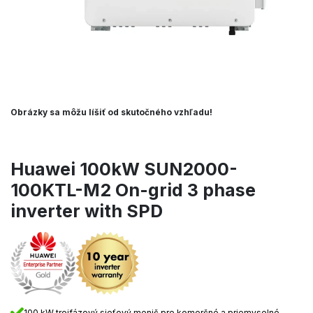
Obrázky sa môžu líšiť od skutočného vzhľadu!
Huawei 100kW SUN2000-
100KTL-M2 On-grid 3 phase
inverter with SPD
100 kW trojfázový sieťový menič pre komerčné a priemyselné