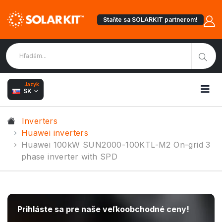
Staňte sa SOLARKIT partnerom!
Jazyk:
SK
Inverters
Huawei inverters
Huawei 100kW SUN2000-100KTL-M2 On-grid 3
phase inverter with SPD
Prihláste sa pre naše veľkoobchodné ceny!