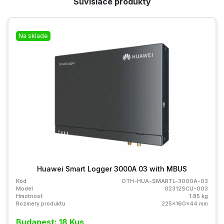
Súvisiace produkty
Na sklade
Huawei Smart Logger 3000A 03 with MBUS
Kód
OTH-HUA-SMARTL-3000A-03
Model
02312SCU-003
Hmotnosť
1.85 kg
Rozmery produktu
225x160x44 mm
Budapest: 18 Kus