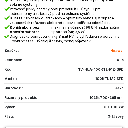
solárne systémy
Vstavané prvky ochrany proti prepätiu (SPD) typu II pre
jednosmerný a striedavý prúd na ochranu systému
10 nezávislých MPPT trackerov – optimálny výnos aj v prípade
zatienených reťazcov alebo reťazcov s odlišnou orientáciou
Konštrukcia bez
maximálna účinnosť 98,8 %, nízka nočná
transformátora:
spotreba (&lt; 3,5 W)
Diagnostika pomocou krivky Smart I-V na vyhľadávanie porúch na
úrovni reťazca – rýchlejší servis, menej výjazdov
Značka:
Huawei
Jednotka:
Kus
Kód:
INV-HUA-100KTL-M2-SPD
Model:
100KTL M2 SPD
Hmotnosť:
93 kg
Rozmery produktu:
1035x700x365 mm
Výkon:
60-100 kW
Fáza:
3-fázový