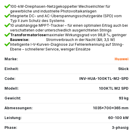
100-kW-Dreiphasen-Netzgekoppelter Wechselrichter für
gewerbliche und industrielle Photovoltaikanlagen
Integrierte DC- und AC-Überspannungsschutzgeräte (SPD) vom
Typ II zum Schutz des Systems
10 unabhängige MPPT-Tracker – für einen optimalen Ertrag auch bei
verschatteten oder unterschiedlich ausgerichteten Strings
Transformatorlose
maximaler Wirkungsgrad von 98,8 %, geringer
Bauweise:
Stromverbrauch in der Nacht (&lt; 3,5 W)
Intelligente I-V-Kurven-Diagnose zur Fehlererkennung auf String-
Ebene – schnellerer Service, weniger Einsätze
Marke:
Huawei
Einheit:
Stück
Code:
INV-HUA-100KTL-M2-SPD
Modell:
100KTL M2 SPD
Gewicht:
93 kg
Abmessungen:
1035x700x365 mm
Leistung:
60-100 kW
Phase:
3-phasig