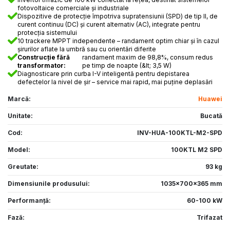
fotovoltaice comerciale și industriale
Dispozitive de protecție împotriva supratensiunii (SPD) de tip II, de
curent continuu (DC) și curent alternativ (AC), integrate pentru
protecția sistemului
10 trackere MPPT independente – randament optim chiar și în cazul
șirurilor aflate la umbră sau cu orientări diferite
Construcție fără
randament maxim de 98,8%, consum redus
transformator:
pe timp de noapte (&lt; 3,5 W)
Diagnosticare prin curba I-V inteligentă pentru depistarea
defectelor la nivel de șir – service mai rapid, mai puține deplasări
Marcă:
Huawei
Unitate:
Bucată
Cod:
INV-HUA-100KTL-M2-SPD
Model:
100KTL M2 SPD
Greutate:
93 kg
Dimensiunile produsului:
1035x700x365 mm
Performanţă:
60-100 kW
Fază:
Trifazat