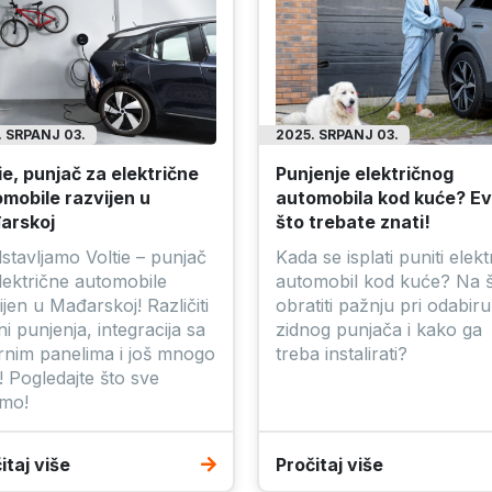
. SRPANJ 03.
2025. SRPANJ 03.
ie, punjač za električne
Punjenje električnog
mobile razvijen u
automobila kod kuće? E
arskoj
što trebate znati!
stavljamo Voltie – punjač
Kada se isplati puniti elekt
lektrične automobile
automobil kod kuće? Na 
ijen u Mađarskoj! Različiti
obratiti pažnju pri odabiru
ni punjenja, integracija sa
zidnog punjača i kako ga
rnim panelima i još mnogo
treba instalirati?
! Pogledajte što sve
imo!
itaj više
Pročitaj više