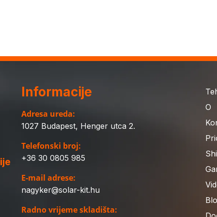
Informacije
Te
O
Adresa ureda:
Ko
1027 Budapest, Henger utca 2.
Pri
Telefonski broj:
Sh
+36 30 0805 985
ije
Gar
E-mail adrese:
Vid
nagyker@solar-kit.hu
Bl
Radno vrijeme skladišta:
Do