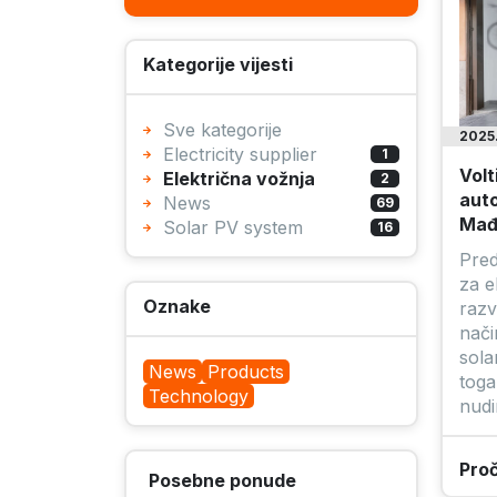
Kategorije vijesti
Sve kategorije
2025
Electricity supplier
1
Volt
Električna vožnja
2
auto
News
69
Mađ
Solar PV system
16
Pred
za e
Oznake
razv
nači
sola
News
Products
toga
Technology
nud
Proč
Posebne ponude