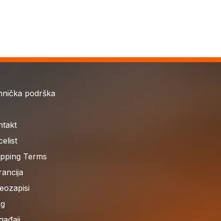
hnička podrška
ntakt
celist
ipping Terms
ancija
eozapisi
og
gađaji