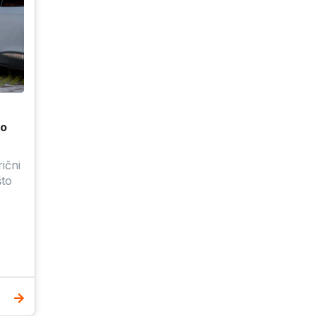
vo
rični
što