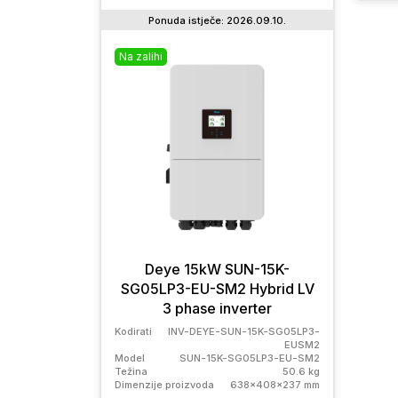
Ponuda istječe: 2026.09.10.
Na zalihi
Na zal
Deye 15kW SUN-15K-
Fo
SG05LP3-EU-SM2 Hybrid LV
ph
3 phase inverter
e
Kodirati
INV-DEYE-SUN-15K-SG05LP3-
Kodirat
EUSM2
Model
SUN-15K-SG05LP3-EU-SM2
Model
Težina
50.6 kg
Težina
Dimenzije proizvoda
638x408x237 mm
Dimenz