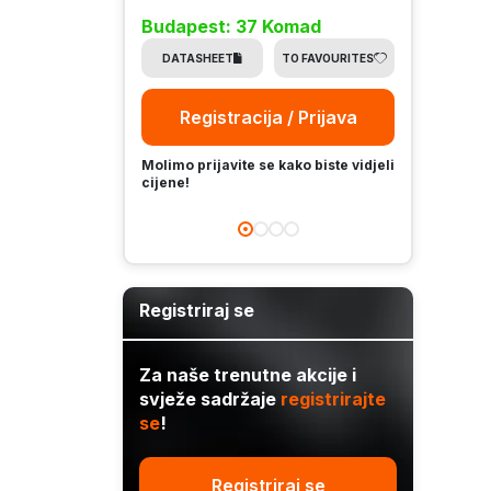
Budapest: 37 Komad
Buda
DATASHEET
TO FAVOURITES
DA
Registracija / Prijava
Molimo prijavite se kako biste vidjeli
Molimo
cijene!
cijene
Registriraj se
Za naše trenutne akcije i
svježe sadržaje
registrirajte
se
!
Registriraj se