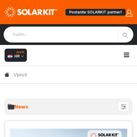
Postanite SOLARKIT partner!
Jezik:
HR
Vijesti
News