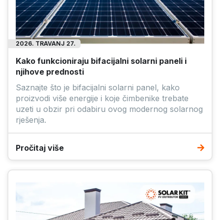
2026. TRAVANJ 27.
Kako funkcioniraju bifacijalni solarni paneli i
njihove prednosti
Saznajte što je bifacijalni solarni panel, kako
proizvodi više energije i koje čimbenike trebate
uzeti u obzir pri odabiru ovog modernog solarnog
rješenja.
Pročitaj više