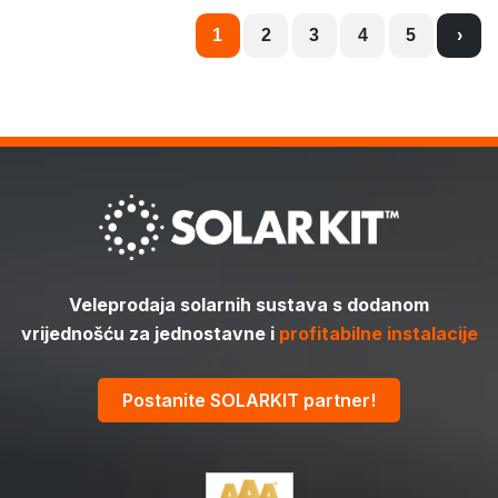
1
2
3
4
5
›
Veleprodaja solarnih sustava s dodanom
vrijednošću za jednostavne i
profitabilne instalacije
Postanite SOLARKIT partner!