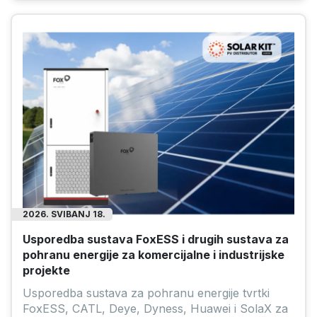
2026. SVIBANJ 18.
Usporedba sustava FoxESS i drugih sustava za
pohranu energije za komercijalne i industrijske
projekte
Usporedba sustava za pohranu energije tvrtki
FoxESS, CATL, Deye, Dyness, Huawei i SolaX za