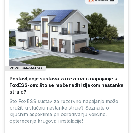
Ponuda istječe: 2026.09.10.
Ponuda istječe: 2026.09.10.
2026. SRPANJ 30.
Na zalihi
Na zalihi
Postavljanje sustava za rezervno napajanje s
FoxESS-om: što se može raditi tijekom nestanka
struje?
Što FoxESS sustav za rezervno napajanje može
pružiti u slučaju nestanka struje? Saznajte o
ključnim aspektima pri određivanju veličine,
opterećenja krugova i instalacije!