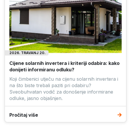
2026. TRAVANJ 20.
Cijene solarnih invertera i kriteriji odabira: kako
donijeti informiranu odluku?
Koji čimbenici utječu na cijenu solarnih invertera i
na što biste trebali paziti pri odabiru?
Sveobuhvatan vodič za donošenje informirane
odluke, jasno objašnjen.
Pročitaj više