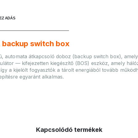
EZ ADÁS
backup switch box
automata átkapcsoló doboz (backup switch box), amelye
mulátor — kifejezetten kiegészítő (BOS) eszköz, amely hál
így a kijelölt fogyasztók a tárolt energiából tovább műk
elepítésre egyaránt alkalmas.
Kapcsolódó termékek