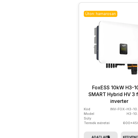
Úton: hamarosan
FoxESS 10kW H3-1
SMART Hybrid HV 3 f
inverter
Kód
INV-FOX-H3-10
Model
H3-10
Súly
Termék méretei
600x45
ADATLAP
KEDVEN