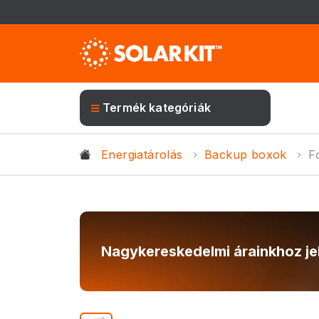
Termék kategóriák
Energiatárolás
Backup boxok
F
Nagykereskedelmi árainkhoz je