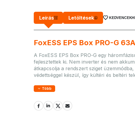
Leírás
Letöltések
KEDVENCEKH
FoxESS EPS Box PRO-G 63A 
A FoxESS EPS Box PRO-G egy háromfázisú, 
fejlesztettek ki. Nem inverter és nem akku
átkapcsolja a rendszert sziget üzemmódba, 
védettséggel készül, így kültéri és beltéri t
Több