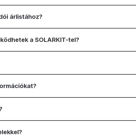
ói árlistához?
működhetek a SOLARKIT-tel?
nformációkat?
?
elekkel?