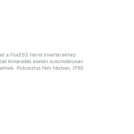
t a FoxESS hibrid inverterekhez
ózati kimaradás esetén automatikusan
ödhetnek. Robusztus fém házban, IP65