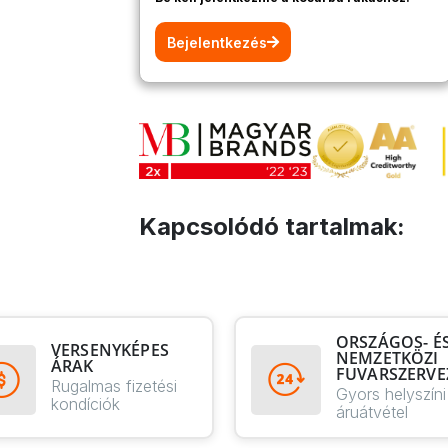
Bejelentkezés
Kapcsolódó tartalmak:
ORSZÁGOS- É
VERSENYKÉPES
NEMZETKÖZI
ÁRAK
FUVARSZERVE
Rugalmas fizetési
Gyors helyszíni
kondíciók
áruátvétel