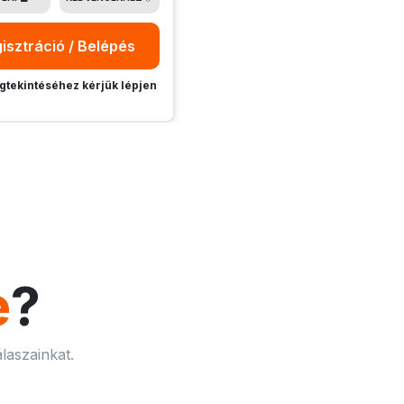
isztráció / Belépés
tekintéséhez kérjük lépjen
e
?
laszainkat.