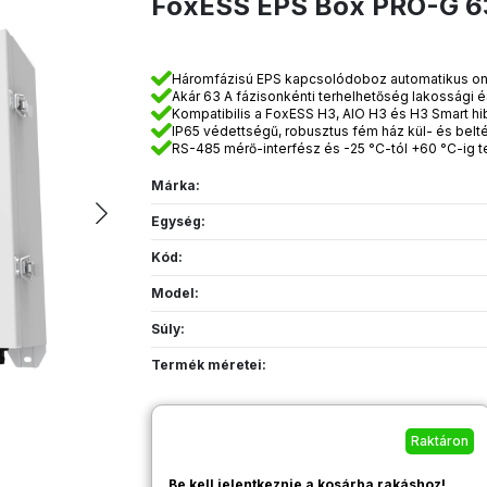
FoxESS EPS Box PRO-G 6
Háromfázisú EPS kapcsolódoboz automatikus on-g
Akár 63 A fázisonkénti terhelhetőség lakossági
Kompatibilis a FoxESS H3, AIO H3 és H3 Smart hib
IP65 védettségű, robusztus fém ház kül- és beltér
RS-485 mérő-interfész és -25 °C-tól +60 °C-ig 
Márka:
Egység:
Kód:
Model:
Súly:
Termék méretei:
Raktáron
Be kell jelentkeznie a kosárba rakáshoz!