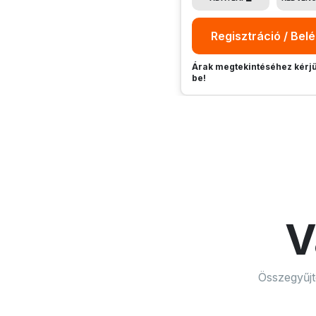
Regisztráció / Bel
Árak megtekintéséhez kérjü
be!
V
Összegyűjt