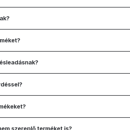
nak?
rméket?
lésleadásnak?
rdéssel?
rmékeket?
nem szereplő terméket is?