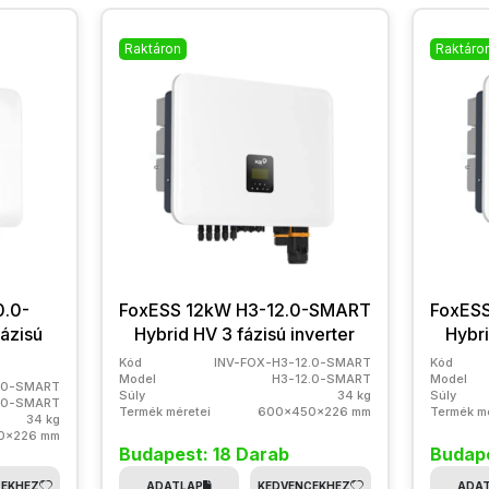
Raktáron
Raktáro
0.0-
FoxESS 12kW H3-12.0-SMART
FoxES
ázisú
Hybrid HV 3 fázisú inverter
Hybri
Kód
INV-FOX-H3-12.0-SMART
Kód
Model
H3-12.0-SMART
Model
.0-SMART
Súly
34 kg
Súly
.0-SMART
Termék méretei
600x450x226 mm
Termék mé
34 kg
0x226 mm
Budapest: 18 Darab
Budape
CEKHEZ
ADATLAP
KEDVENCEKHEZ
ADA