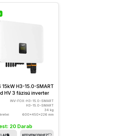
n
S 15kW H3-15.0-SMART
d HV 3 fázisú inverter
INV-FOX-H3-15.0-SMART
H3-15.0-SMART
34 kg
retei
600x450x226 mm
st: 20 Darab
TLAP
KEDVENCEKHEZ