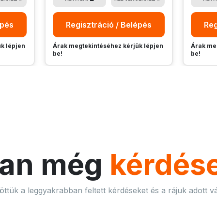
épés
Regisztráció / Belépés
Reg
k lépjen
Árak megtekintéséhez kérjük lépjen
Árak meg
be!
be!
an még
kérdés
öttük a leggyakrabban feltett kérdéseket és a rájuk adott vá