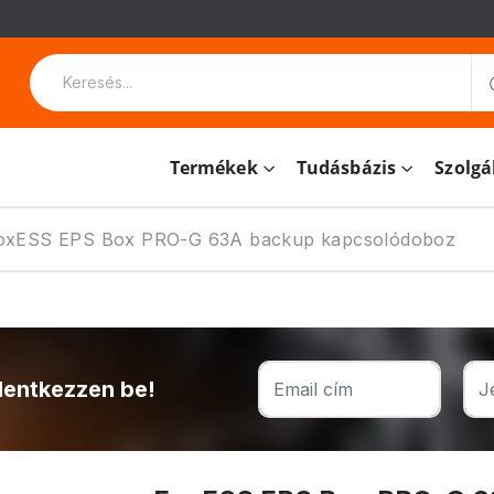
Termékek
Tudásbázis
Szolgá
oxESS EPS Box PRO-G 63A backup kapcsolódoboz
lentkezzen be!