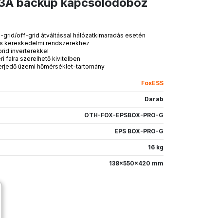
3A backup kapcsolódoboz
rid/off-grid átváltással hálózatkimaradás esetén
 és kereskedelmi rendszerekhez
rid inverterekkel
i falra szerelhető kivitelben
terjedő üzemi hőmérséklet-tartomány
FoxESS
Darab
OTH-FOX-EPSBOX-PRO-G
EPS BOX-PRO-G
16 kg
138x550x420 mm