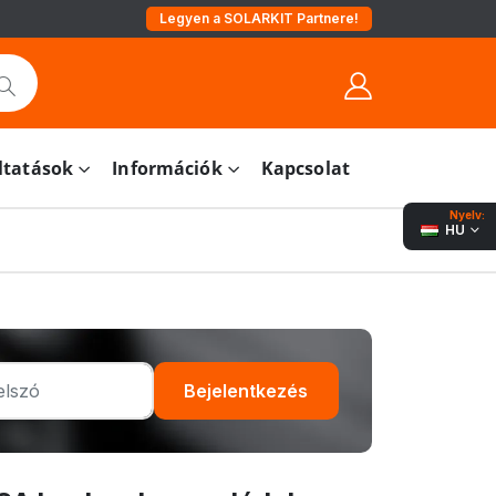
Legyen a SOLARKIT Partnere!
ltatások
Információk
Kapcsolat
Nyelv:
HU
Bejelentkezés