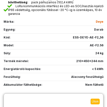
bővíthetőség:
pack párhuzamos (102,4 kWh)
LoRa kommunikációs interfész és LED-es SOC/riasztás kijelző
IP65 védettség, opcionális fűtéssel -20 °C-ig is üzemképes, 10 év
garancia
Márka:
Deye
Egység:
Darab
Kód:
ESS-DEYE-AE-F2_56
Model:
AE-F2.56
Súly:
24 kg
Termék méretei:
210x450x244 mm
Energiatároló kapacitás:
< 5 kWh
Feszültség:
Alacsony feszültségű
Akkumulátor fűthetősége:
Nem fűthető
Úton