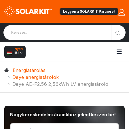
Legyen a SOLARKIT Partnere!
Nyelv:
HU
Energiatárolás
Deye energiatárolók
Deye AE-F2.56 2,56kWh LV energiatároló
Nagykereskedelmi árainkhoz jelentkezzen be!