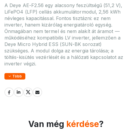
A Deye AE-F2.56 egy alacsony feszültségű (51,2 V),
LiFePO4 (LFP) cellás akkumulátormodul, 2,56 kWh
névleges kapacitással. Fontos tisztázni: ez nem
inverter, hanem kizárólag energiatároló egység.
Önmagában nem termel és nem alakít át áramot —
működéséhez kompatibilis LV inverter, jellemzően a
Deye Micro Hybrid ESS (SUN-BK sorozat)
szükséges. A modul dolga az energia tárolása; a
töltés-kisütés vezérlését és a hálózati kapcsolatot az
inverter végzi.
Több
Van még
kérdése
?