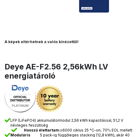
A képek eltérhetnek a valós kinézettől!
Deye AE-F2.56 2,56kWh LV
energiatároló
LFP (LiFePO4) akkumulátormodul 2,56 kWh kapacitással, 51,2 V
névleges feszültség
Hosszú élettartam:
≥6000 ciklus 25 °C-on, 70% EOL mellett
Moduláris
5 pack-ig függőleges stacking (12,8 kWh), akár 40