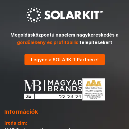
Megoldásközpontú napelem nagykereskedés a
gördülékeny és profitábilis
telepítésekért
Legyen a SOLARKIT Partnere!
Információk
Iroda cím: