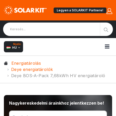
Legyen a SOLARKIT Partnere!
Nyelv:
HU
Energiatárolás
Deye energiatárolók
Deye BOS-A-Pack 7,68kWh HV energiatároló
Nagykereskedelmi árainkhoz jelentkezzen be!