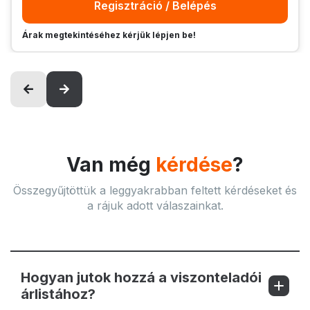
Regisztráció / Belépés
Árak megtekintéséhez kérjük lépjen be!
Van még
kérdése
?
Összegyűjtöttük a leggyakrabban feltett kérdéseket és
a rájuk adott válaszainkat.
Hogyan jutok hozzá a viszonteladói
árlistához?