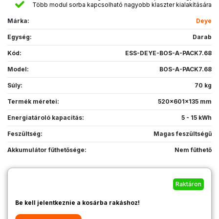
Több modul sorba kapcsolható nagyobb klaszter kialakítására
Márka:
Deye
Egység:
Darab
Kód:
ESS-DEYE-BOS-A-PACK7.68
Model:
BOS-A-PACK7.68
Súly:
70 kg
Termék méretei:
520x601x135 mm
Energiatároló kapacitás:
5 - 15 kWh
Feszültség:
Magas feszültségű
Akkumulátor fűthetősége:
Nem fűthető
Raktáron
Be kell jelentkeznie a kosárba rakáshoz!