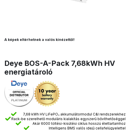
A képek eltérhetnek a valós kinézettől!
Deye BOS-A-Pack 7,68kWh HV
energiatároló
7,68 kWh HV LiFePO₄ akkumulátormodul C&I rendszerekhez
Rack-be szerelhető moduláris kialakítás egyszerű bővíthetőséggel
Akár 6000 töltési-kisütési ciklus hosszú élettartamhoz
Intelligens BMS valós idejű cellafelügyelettel