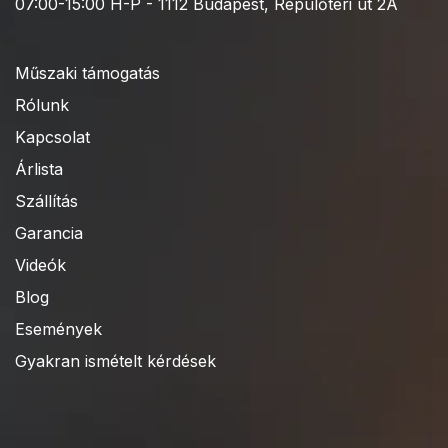
07:00-15:00 H-P - 1112 Budapest, Repülőtéri út 2A
Műszaki támogatás
Rólunk
Kapcsolat
Árlista
Szállítás
Garancia
Videók
Blog
Események
Gyakran ismételt kérdések