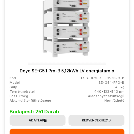
Deye SE-G5.1 Pro-B 5,12kWh LV energiatároló
Kód
ESS-DEYE-SE-G5.1PRO-B
Model
SE-G5.1-PRO-B
Súly
45 kg
Termék méretei
440x133x540 mm
Feszültség
Alacsony feszültségű
Akkumulátor fűthetősége
Nem fűthető
Budapest: 251 Darab
ADATLAP
KEDVENCEKHEZ