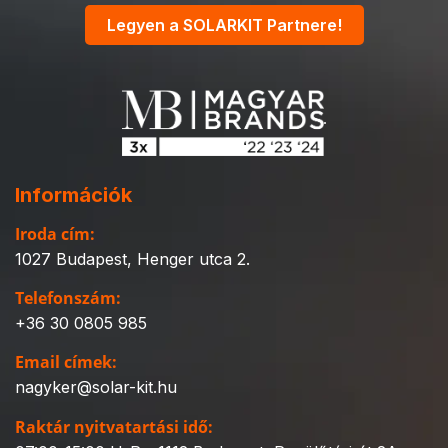
Legyen a SOLARKIT Partnere!
Információk
Iroda cím:
1027 Budapest, Henger utca 2.
Telefonszám:
+36 30 0805 985
Email címek:
nagyker@solar-kit.hu
Raktár nyitvatartási idő: