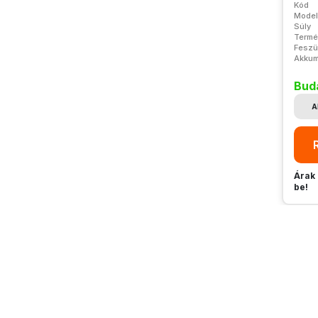
Kód
Model
Súly
Termé
Feszü
Akkum
Bud
A
Árak 
be!