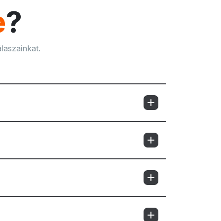
e
?
laszainkat.