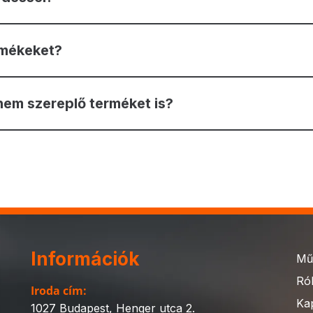
rmékeket?
nem szereplő terméket is?
Információk
Mű
Ró
Iroda cím:
Ka
1027 Budapest, Henger utca 2.