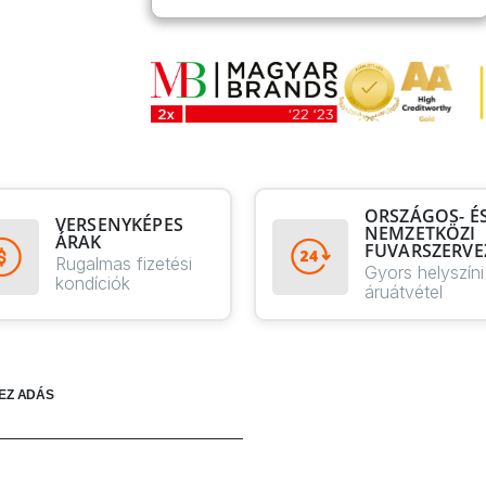
ORSZÁGOS- É
VERSENYKÉPES
NEMZETKÖZI
ÁRAK
FUVARSZERVE
Rugalmas fizetési
Gyors helyszíni
kondíciók
áruátvétel
EZ ADÁS