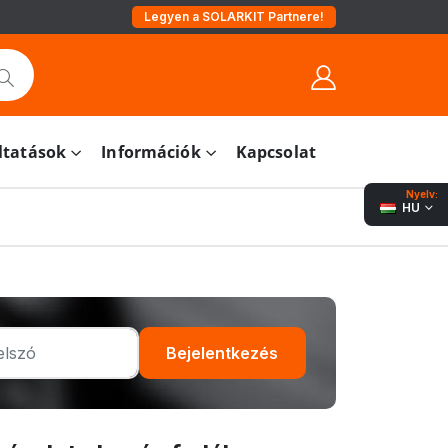
Legyen a SOLARKIT Partnere!
ltatások
Információk
Kapcsolat
Nyelv:
HU
Bejelentkezés