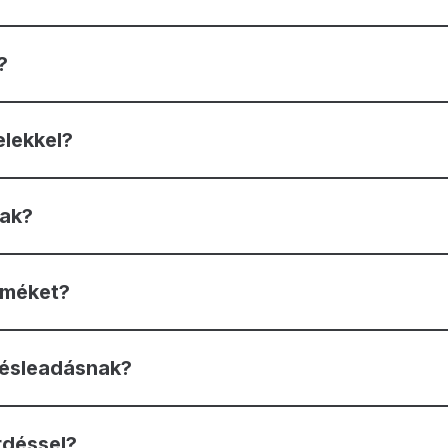
?
elekkel?
nak?
rméket?
lésleadásnak?
rdéssel?