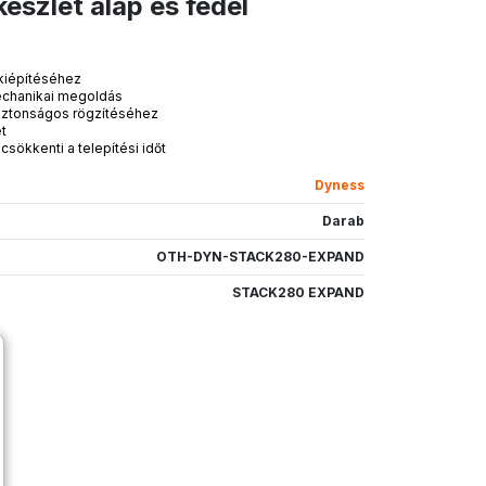
szlet alap és fedél
kiépítéséhez
echanikai megoldás
 biztonságos rögzítéséhez
ét
csökkenti a telepítési időt
Dyness
Darab
OTH-DYN-STACK280-EXPAND
STACK280 EXPAND