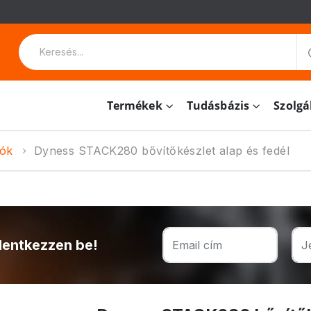
Termékek
Tudásbázis
Szolgá
lók
Dyness STACK280 bővítőkészlet alap és fedél
lentkezzen be!