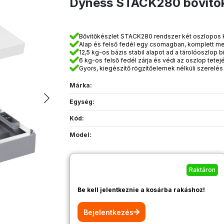
Dyness STACK280 bővítőké
Bővítőkészlet STACK280 rendszer két oszlopos 
Alap és felső fedél egy csomagban, komplett m
12,5 kg-os bázis stabil alapot ad a tárolóoszlop
6 kg-os felső fedél zárja és védi az oszlop tetej
Gyors, kiegészítő rögzítőelemek nélküli szerelés 
Márka:
Egység:
Kód:
Model:
Raktáron
Be kell jelentkeznie a kosárba rakáshoz!
Bejelentkezés