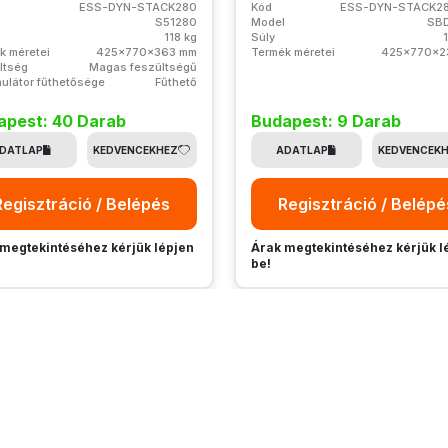
ESS-DYN-STACK280
Kód
ESS-DYN-STACK2
S51280
Model
SB
118 kg
Súly
k méretei
425x770x363 mm
Termék méretei
425x770x2
ltség
Magas feszültségű
ulátor fűthetősége
Fűthető
apest: 40 Darab
Budapest: 9 Darab
DATLAP
KEDVENCEKHEZ
ADATLAP
KEDVENCEK
Regisztráció / Belépés
Regisztráció / Belépé
megtekintéséhez kérjük lépjen
Árak megtekintéséhez kérjük l
be!