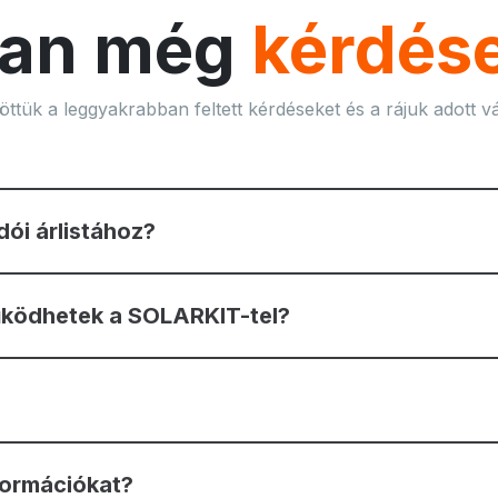
an még
kérdés
öttük a leggyakrabban feltett kérdéseket és a rájuk adott vá
ói árlistához?
működhetek a SOLARKIT-tel?
nformációkat?