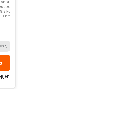
80BDU
DU200
19.2 kg
30 mm
HEZ
s
épjen