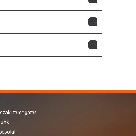
szaki támogatás
lunk
pcsolat