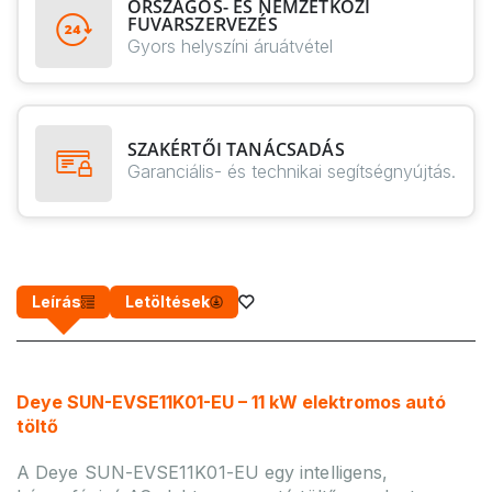
ORSZÁGOS- ÉS NEMZETKÖZI
FUVARSZERVEZÉS
Gyors helyszíni áruátvétel
SZAKÉRTŐI TANÁCSADÁS
Garanciális- és technikai segítségnyújtás.
Leírás
Letöltések
Deye SUN-EVSE11K01-EU – 11 kW elektromos autó
töltő
A Deye SUN-EVSE11K01-EU egy intelligens,