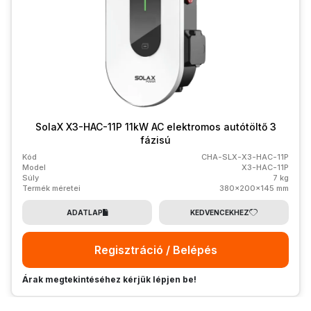
SolaX X3-HAC-11P 11kW AC elektromos autótöltő 3
fázisú
Kód
CHA-SLX-X3-HAC-11P
Model
X3-HAC-11P
Súly
7 kg
Termék méretei
380x200x145 mm
ADATLAP
KEDVENCEKHEZ
Regisztráció / Belépés
Árak megtekintéséhez kérjük lépjen be!