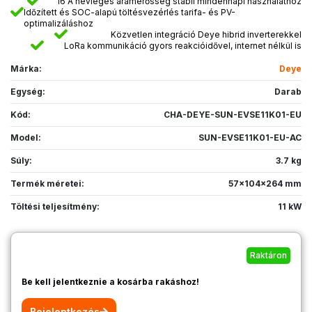
16 A névleges áramerősség stabil mindennapi használathoz
Időzített és SOC-alapú töltésvezérlés tarifa- és PV-
optimalizáláshoz
Közvetlen integráció Deye hibrid inverterekkel
LoRa kommunikáció gyors reakcióidővel, internet nélkül is
Márka:
Deye
Egység:
Darab
Kód:
CHA-DEYE-SUN-EVSE11K01-EU
Model:
SUN-EVSE11K01-EU-AC
Súly:
3.7 kg
Termék méretei:
57x104x264 mm
Töltési teljesítmény:
11 kW
Raktáron
Be kell jelentkeznie a kosárba rakáshoz!
Bejelentkezés