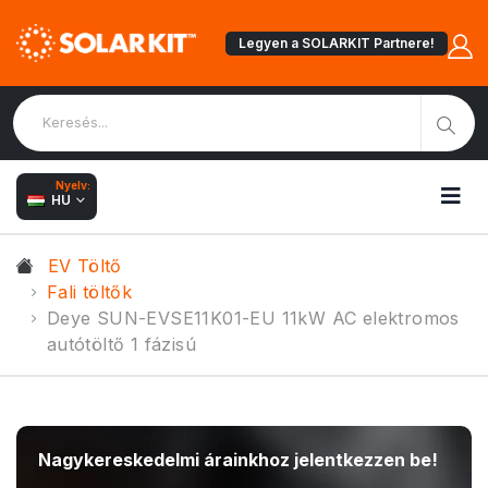
Legyen a SOLARKIT Partnere!
Nyelv:
HU
EV Töltő
Fali töltők
Deye SUN-EVSE11K01-EU 11kW AC elektromos
autótöltő 1 fázisú
Nagykereskedelmi árainkhoz jelentkezzen be!