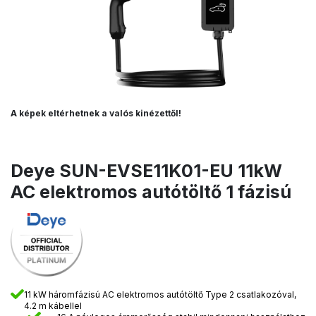
A képek eltérhetnek a valós kinézettől!
Deye SUN-EVSE11K01-EU 11kW
AC elektromos autótöltő 1 fázisú
11 kW háromfázisú AC elektromos autótöltő Type 2 csatlakozóval,
4.2 m kábellel