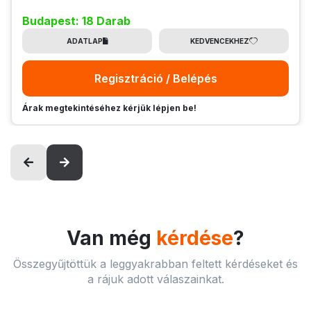
Budapest: 18 Darab
ADATLAP
KEDVENCEKHEZ
Regisztráció / Belépés
Árak megtekintéséhez kérjük lépjen be!
Van még
kérdése
?
Összegyűjtöttük a leggyakrabban feltett kérdéseket és
a rájuk adott válaszainkat.