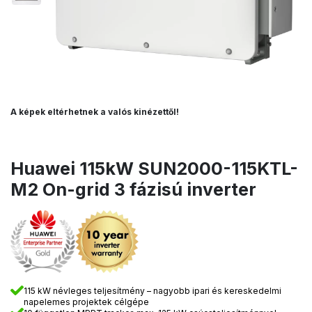
A képek eltérhetnek a valós kinézettől!
Huawei 115kW SUN2000-115KTL-
M2 On-grid 3 fázisú inverter
115 kW névleges teljesítmény – nagyobb ipari és kereskedelmi
napelemes projektek célgépe