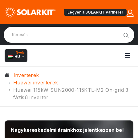
Legyen a SOLARKIT Partnere!
Nyelv:
HU
Inverterek
Huawei inverterek
Huawei 115kW SUN2000-115KTL-M2 On-grid 3
fázisú inverter
Nagykereskedelmi árainkhoz jelentkezzen be!