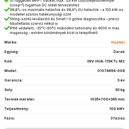
10 független MPPT tracker, max. 125 kW csúcsteljesítménnyel
(cosφ=1) rugalmas DC oldali tervezéshez
98,8%-os maximális hatásfok és 98,6% EU hatásfok – a 100 kW-os
modellel azonos hatékonysági szint
String-szintű leválasztó és Smart I-V görbe diagnosztika – precíz
hibafeltárás szerviz nélkül is
IP66 védelem, -25°C–60°C működési tartomány és 4000 m max.
magasság – extrém körülmények közt is telepíthető
Márka:
Huawei
Egység:
Darab
Kód:
INV-HUA-115KTL-M2
Model:
01074694-008
Garancia:
5 év
Súly:
93 kg
Termék méretei:
1035x700x365 mm
Teljesítmény:
100 kW+
Fázis:
3 fázisú