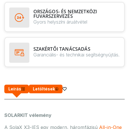
ORSZÁGOS- ÉS NEMZETKÖZI
FUVARSZERVEZÉS
Gyors helyszíni áruátvétel
SZAKÉRTŐI TANÁCSADÁS
Garanciális- és technikai segítségnyújtás.
Leírás
Letöltések
SOLARKIT vélemény
A SolaX X3-IES egy modern, háromfázisú
All-in-One