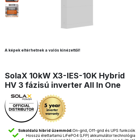
A képek eltérhetnek a valós kinézettől!
SolaX 10kW X3-IES-10K Hybrid
HV 3 fázisú inverter All In One
Sokoldalú hibrid üzemmód:
On-grid, Off-grid és UPS funkciók
Hosszú élettartamú LiFePO4 (LFP) akkumulátor technológia