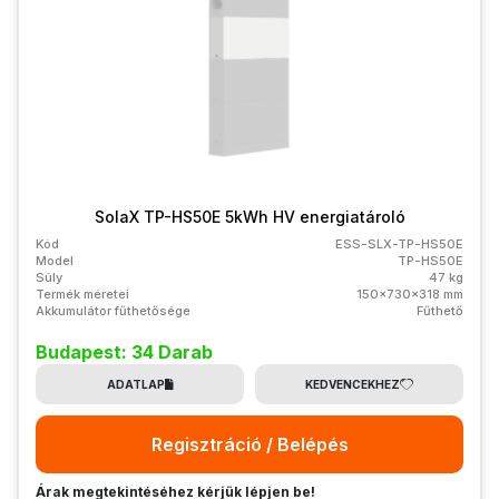
SolaX TP-HS50E 5kWh HV energiatároló
Kód
ESS-SLX-TP-HS50E
Model
TP-HS50E
Súly
47 kg
Termék méretei
150x730x318 mm
Akkumulátor fűthetősége
Fűthető
Budapest: 34 Darab
ADATLAP
KEDVENCEKHEZ
Regisztráció / Belépés
Árak megtekintéséhez kérjük lépjen be!