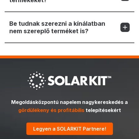
Be tudnak szerezni a kínálatban
nem szereplő terméket is?
Megoldásközpontú napelem nagykereskedés a
gördülékeny és profitábilis
telepítésekért
Legyen a SOLARKIT Partnere!