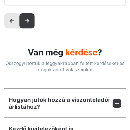
Van még
kérdése
?
Összegyűjtöttük a leggyakrabban feltett kérdéseket és
a rájuk adott válaszainkat.
Hogyan jutok hozzá a viszonteladói
árlistához?
Kezdő kivitelezőként is