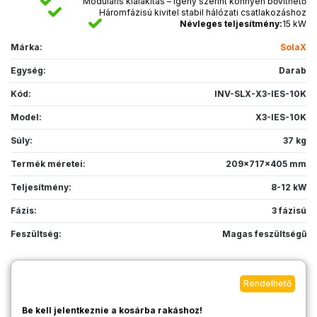
Moduláris kialakítás – igény szerint könnyen bővíthető
Háromfázisú kivitel stabil hálózati csatlakozáshoz
Névleges teljesítmény:
15 kW
Márka:
SolaX
Egység:
Darab
Kód:
INV-SLX-X3-IES-10K
Model:
X3-IES-10K
Súly:
37 kg
Termék méretei:
209x717x405 mm
Teljesítmény:
8-12 kW
Fázis:
3 fázisú
Feszültség:
Magas feszültségű
Rendelhető
Be kell jelentkeznie a kosárba rakáshoz!