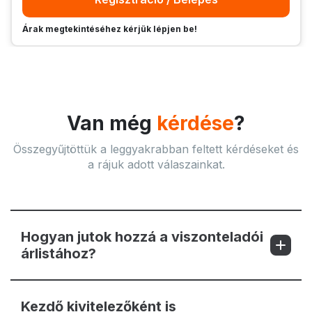
Árak megtekintéséhez kérjük lépjen be!
Van még
kérdése
?
Összegyűjtöttük a leggyakrabban feltett kérdéseket és
a rájuk adott válaszainkat.
Hogyan jutok hozzá a viszonteladói
árlistához?
Kezdő kivitelezőként is