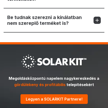
Be tudnak szerezni a kínálatban
nem szereplő terméket is?
Megoldásközpontú napelem nagykereskedés a
gördülékeny és profitábilis
telepítésekért
Legyen a SOLARKIT Partnere!