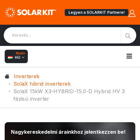
Legyen a SOLARKIT Partnere!
Nyelv:
HU
Inverterek
SolaX hibrid inverterek
SolaX 15kW X3-HYBRID-15.0-D Hybrid HV 3
fázisú inverter
Nagykereskedelmi árainkhoz jelentkezzen be!