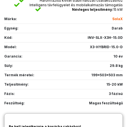
Háromfázisú kivitel stabil hálózati csatlakozáshoz
Intelligens távfelügyelet és mobilalkalmazás támogatás
Névleges teljesítmény:
15 kW
Márka:
SolaX
Egység:
Darab
Kód:
INV-SLX-X3H-15.0D
Model:
X3-HYBRID-15.0-D
Garancia:
10 év
Súly:
29.8 kg
Termék méretei:
199x503x503 mm
Teljesítmény:
15-20 kW
Fázis:
3 fázisú
Feszültség:
Magas feszültségű
Be kell jelentkeznie a kosárba rakáshoz!