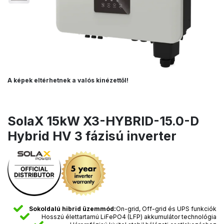
A képek eltérhetnek a valós kinézettől!
SolaX 15kW X3-HYBRID-15.0-D
Hybrid HV 3 fázisú inverter
Sokoldalú hibrid üzemmód:
On-grid, Off-grid és UPS funkciók
Hosszú élettartamú LiFePO4 (LFP) akkumulátor technológia