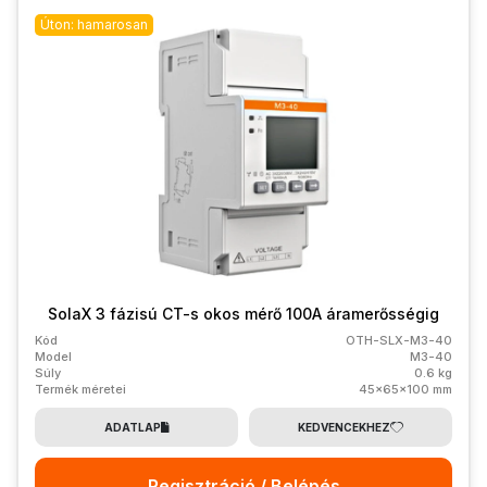
Úton: hamarosan
SolaX 3 fázisú CT-s okos mérő 100A áramerősségig
Kód
OTH-SLX-M3-40
Model
M3-40
Súly
0.6 kg
Termék méretei
45x65x100 mm
ADATLAP
KEDVENCEKHEZ
Regisztráció / Belépés