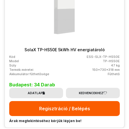
SolaX TP-HS50E 5kWh HV energiatároló
Kód
ESS-SLX-TP-HS50E
Model
TP-HS50E
Súly
47 kg
Termék méretei
150x730x318 mm
Akkumulátor fűthetősége
Fűthető
Budapest: 34 Darab
ADATLAP
KEDVENCEKHEZ
Regisztráció / Belépés
Árak megtekintéséhez kérjük lépjen be!