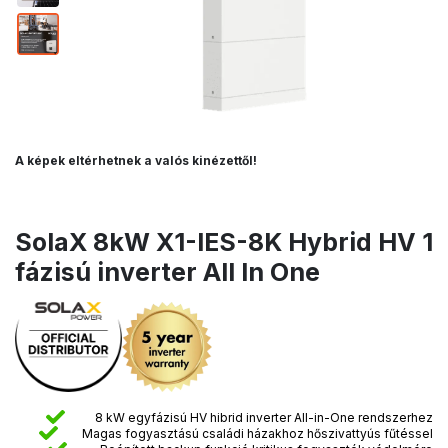
A képek eltérhetnek a valós kinézettől!
SolaX 8kW X1-IES-8K Hybrid HV 1
fázisú inverter All In One
8 kW egyfázisú HV hibrid inverter All-in-One rendszerhez
Magas fogyasztású családi házakhoz hőszivattyús fűtéssel