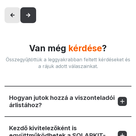
Van még
kérdése
?
Összegyűjtöttük a leggyakrabban feltett kérdéseket és
a rájuk adott válaszainkat.
Hogyan jutok hozzá a viszonteladói
árlistához?
Kezdő kivitelezőként is
együttműködhetek a SOLARKIT-