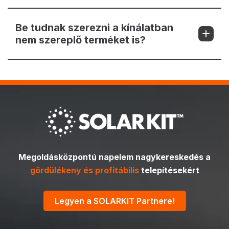
Be tudnak szerezni a kínálatban
nem szereplő terméket is?
Megoldásközpontú napelem nagykereskedés a
gördülékeny és profitábilis
telepítésekért
Legyen a SOLARKIT Partnere!