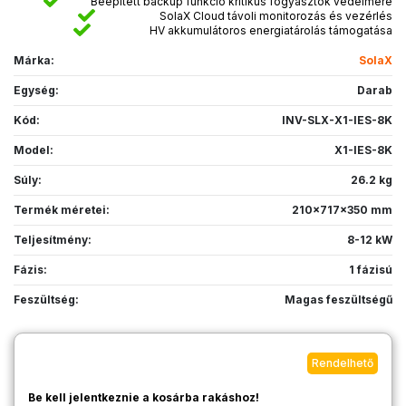
Beépített backup funkció kritikus fogyasztók védelmére
SolaX Cloud távoli monitorozás és vezérlés
HV akkumulátoros energiatárolás támogatása
Márka:
SolaX
Egység:
Darab
Kód:
INV-SLX-X1-IES-8K
Model:
X1-IES-8K
Súly:
26.2 kg
Termék méretei:
210x717x350 mm
Teljesítmény:
8-12 kW
Fázis:
1 fázisú
Feszültség:
Magas feszültségű
Rendelhető
Be kell jelentkeznie a kosárba rakáshoz!