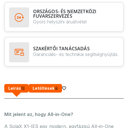
ORSZÁGOS- ÉS NEMZETKÖZI
FUVARSZERVEZÉS
Gyors helyszíni áruátvétel
SZAKÉRTŐI TANÁCSADÁS
Garanciális- és technikai segítségnyújtás.
Leírás
Letöltések
Mit jelent az, hogy All-in-One?
A SolaX X1-IES egy modern, egyfázisú All-in-One