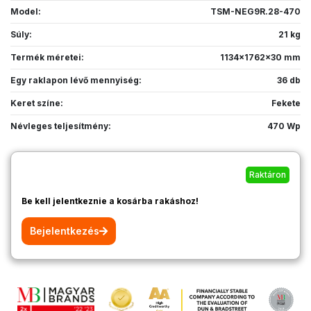
Model:
TSM-NEG9R.28-470
Súly:
21 kg
Termék méretei:
1134x1762x30 mm
Egy raklapon lévő mennyiség:
36 db
Keret színe:
Fekete
Névleges teljesítmény:
470 Wp
Raktáron
Be kell jelentkeznie a kosárba rakáshoz!
Bejelentkezés