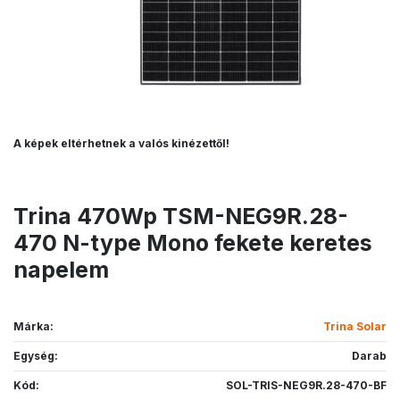
A képek eltérhetnek a valós kinézettől!
Trina 470Wp TSM-NEG9R.28-
470 N-type Mono fekete keretes
napelem
Márka:
Trina Solar
Egység:
Darab
Kód:
SOL-TRIS-NEG9R.28-470-BF