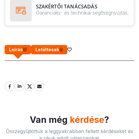
SZAKÉRTŐI TANÁCSADÁS
Garanciális- és technikai segítségnyújtás.
Leírás
Letöltések
Van még
kérdése
?
Összegyűjtöttük a leggyakrabban feltett kérdéseket és
a rájuk adott válaszainkat.