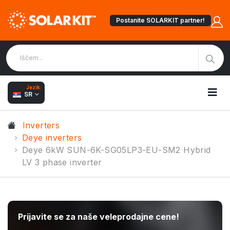
Postanite SOLARKIT partner!
Jezik:
SR
Inverters
Deye inverters
Deye 6kW SUN-6K-SG05LP3-EU-SM2 Hybrid
LV 3 phase inverter
Prijavite se za naše veleprodajne cene!