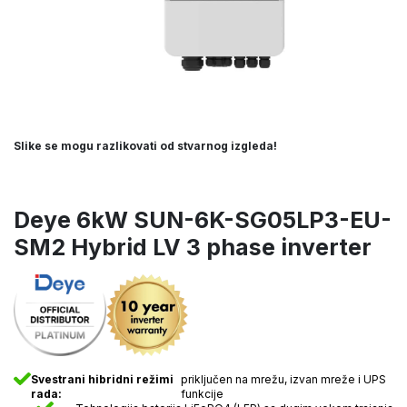
Slike se mogu razlikovati od stvarnog izgleda!
Deye 6kW SUN-6K-SG05LP3-EU-
SM2 Hybrid LV 3 phase inverter
Svestrani hibridni režimi
priključen na mrežu, izvan mreže i UPS
rada:
funkcije