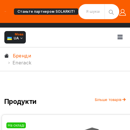
Станьте партнером SOLARKIT!
Мова:
UA
Бренди
Enerack
Продукти
Більше товарів
На складі