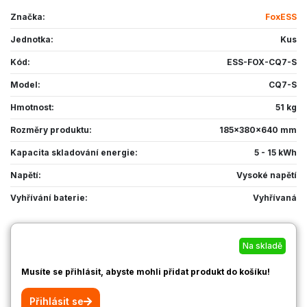
Značka:
FoxESS
Jednotka:
Kus
Kód:
ESS-FOX-CQ7-S
Model:
CQ7-S
Hmotnost:
51 kg
Rozměry produktu:
185x380x640 mm
Kapacita skladování energie:
5 - 15 kWh
Napětí:
Vysoké napětí
Vyhřívání baterie:
Vyhřívaná
Na skladě
Musíte se přihlásit, abyste mohli přidat produkt do košíku!
Přihlásit se