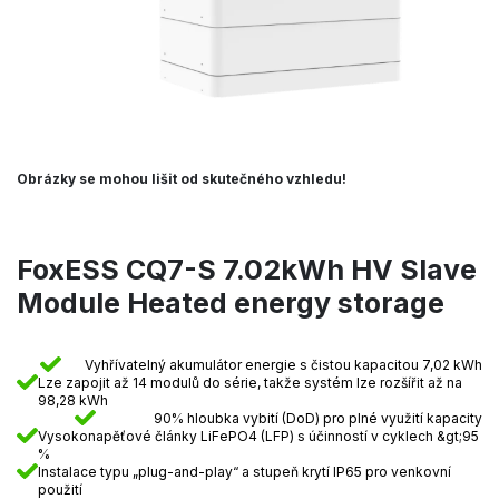
Obrázky se mohou lišit od skutečného vzhledu!
FoxESS CQ7-S 7.02kWh HV Slave
Module Heated energy storage
Vyhřívatelný akumulátor energie s čistou kapacitou 7,02 kWh
Lze zapojit až 14 modulů do série, takže systém lze rozšířit až na
98,28 kWh
90% hloubka vybití (DoD) pro plné využití kapacity
Vysokonapěťové články LiFePO4 (LFP) s účinností v cyklech &gt;95
%
Instalace typu „plug-and-play“ a stupeň krytí IP65 pro venkovní
použití