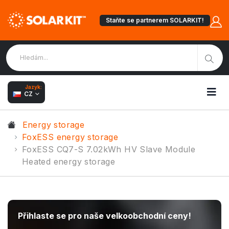
Staňte se partnerem SOLARKIT!
Jazyk:
CZ
Energy storage
FoxESS energy storage
FoxESS CQ7-S 7.02kWh HV Slave Module
Heated energy storage
Přihlaste se pro naše velkoobchodní ceny!