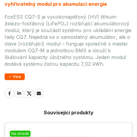
vyhřívatelný modul pro akumulaci energie
FoxESS CQ7-S je vysokonapěťový (HV) lithium-
železo-fosfátový (LiFePO₄) rozšiřující akumulátorový
modul, který je součástí systému pro ukládání energie
řady CQ7. Nejedná se o samostatný akumulátor, ale o
slave (rozšiřující) modul – funguje společně s master
modulem CQ7-M a jednotkou BMS a slouží k
škálování kapacity úložného systému. Jeden modul
dodává systému čistou kapacitu 7,02 kWh.
Více
Související produkty
Na skladě