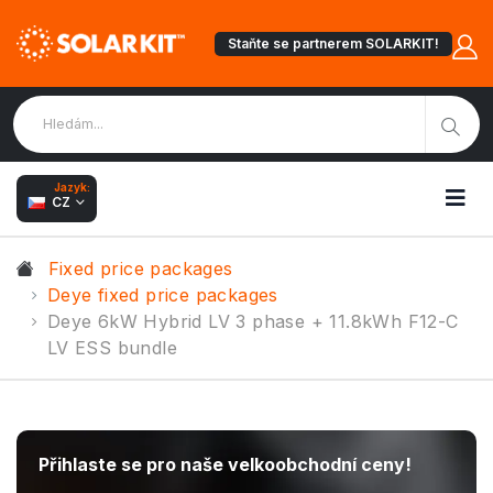
Staňte se partnerem SOLARKIT!
Jazyk:
CZ
Fixed price packages
Deye fixed price packages
Deye 6kW Hybrid LV 3 phase + 11.8kWh F12-C
LV ESS bundle
Přihlaste se pro naše velkoobchodní ceny!