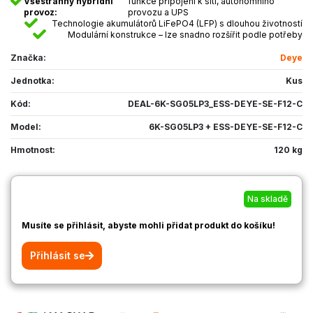
Všestranný hybridní
funkce připojení k síti, autonomního
provoz:
provozu a UPS
Technologie akumulátorů LiFePO4 (LFP) s dlouhou životností
Modulární konstrukce – lze snadno rozšířit podle potřeby
Značka:
Deye
Jednotka:
Kus
Kód:
DEAL-6K-SG05LP3_ESS-DEYE-SE-F12-C
Model:
6K-SG05LP3 + ESS-DEYE-SE-F12-C
Hmotnost:
120 kg
Na skladě
Musíte se přihlásit, abyste mohli přidat produkt do košíku!
Přihlásit se