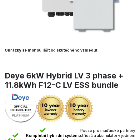
Obrázky se mohou lišit od skutečného vzhledu!
Deye 6kW Hybrid LV 3 phase +
11.8kWh F12-C LV ESS bundle
Pouze pro maďarské partnery
Kompletní hybridní systém:
střídač a akumulátor v jednom