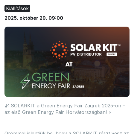
Kiállítások
2025. október 29. 09:00
🌿 SOLARKIT a Green Energy Fair Zagreb 2025-ön –
az első Green Energy Fair Horvátországban! ⚡
Örömmel jelentjük be, hogy a SOLARKIT részt vesz az