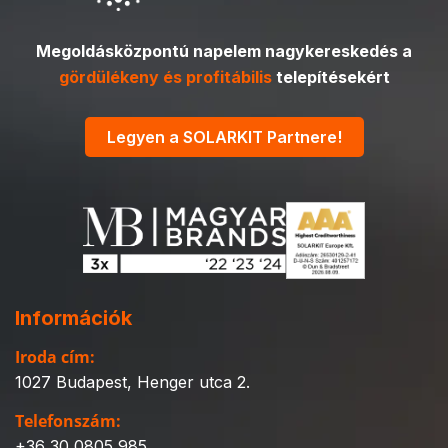
Megoldásközpontú napelem nagykereskedés a
gördülékeny és profitábilis
telepítésekért
Legyen a SOLARKIT Partnere!
Információk
Iroda cím:
1027 Budapest, Henger utca 2.
Telefonszám:
+36 30 0805 985