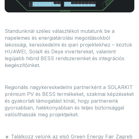
Deye 15kW SUN-15K-SG05LP3-
Enerack FLAT10 EPDM
EU-SM2 Hybrid LV 3 fázisú
200x100x15mm
inverter
Kód
MOS-MKT-F10-E
Standunknál széles választékot mutatunk be a
Model
ERK-EFT
Kód
INV-DEYE-SUN-15K-SG05LP3-EUSM2
Csomag súlya
2.
Model
SUN-15K-SG05LP3-EU-SM2
napelemes és energiatárolási megoldásokból
Csomag méretei
540x220x380
úly
50.6 kg
lakossági, kereskedelmi és ipari projektekhez – köztük
ermék méretei
638x408x237 mm
HUAWEI, SolaX és Deye invertereket, valamint
Budapest: 1781 Csomag
Budapest: 37 Darab
legújabb hibrid BESS rendszereinket és integrációs
ADATLAP
KEDVENCEKHEZ
kiegészítőinket.
ADATLAP
KEDVENCEKHEZ
Regisztráció / Belépés
Regisztráció / Belépés
Regionális nagykereskedelmi partnerként a SOLARKIT
Árak megtekintéséhez kérjük lép
prémium PV és BESS termékeket, szakmai képzéseket
be!
Árak megtekintéséhez kérjük lépjen
és gyakorlati támogatást kínál, hogy partnereink
be!
gyorsabban, hatékonyabban és teljes biztonsággal
valósíthassák meg projektjeiket.
☀️ Találkozz velünk az első Green Energy Fair Zagreb