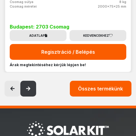
Csomag súlya
8 kg
Csomag méretei
2000x75x25 mm
Budapest: 2703 Csomag
ADATLAP
KEDVENCEKHEZ
Regisztráció / Belépés
Árak megtekintéséhez kérjük lépjen be!
Összes termékünk