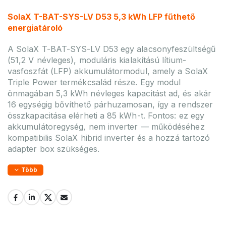
SolaX T-BAT-SYS-LV D53 5,3 kWh LFP fűthető
energiatároló
A SolaX T-BAT-SYS-LV D53 egy alacsonyfeszültségű
(51,2 V névleges), moduláris kialakítású lítium-
vasfoszfát (LFP) akkumulátormodul, amely a SolaX
Triple Power termékcsalád része. Egy modul
önmagában 5,3 kWh névleges kapacitást ad, és akár
16 egységig bővíthető párhuzamosan, így a rendszer
összkapacitása elérheti a 85 kWh-t. Fontos: ez egy
akkumulátoregység, nem inverter — működéséhez
kompatibilis SolaX hibrid inverter és a hozzá tartozó
adapter box szükséges.
Több