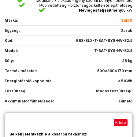
Moduláris kialakítás – igény szerint könnyen bővíthető
IP65 védettség – biztonságos kültéri telepíthetőség
Névleges teljesítmény:
6 kW
Márka:
SolaX
Egység:
Darab
Kód:
ESS-SLX-T-BAT-SYS-HV-S2.5
Model:
T-BAT-SYS-HV-S2.5
Súly:
28 kg
Termék méretei:
500x360x170 mm
Energiatároló kapacitás:
< 5 kWh
Feszültség:
Magas feszültségű
Akkumulátor fűthetősége:
Fűthető
Kifutó
Be kell jelentkeznie a kosárba rakáshoz!