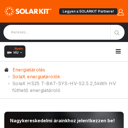
Legyen a SOLARKIT Partnere!
Nyelv:
HU
Energiatárolás
SolaX energiatárolók
SolaX HS25 T-BAT-SYS-HV-S2.5 2,5kWh HV
fűthető energiatároló
Nagykereskedelmi árainkhoz jelentkezzen be!