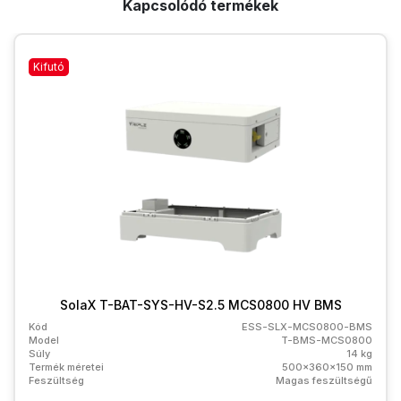
Kapcsolódó termékek
Kifutó
SolaX T-BAT-SYS-HV-S2.5 MCS0800 HV BMS
Kód
ESS-SLX-MCS0800-BMS
Model
T-BMS-MCS0800
Súly
14 kg
Termék méretei
500x360x150 mm
Feszültség
Magas feszültségű