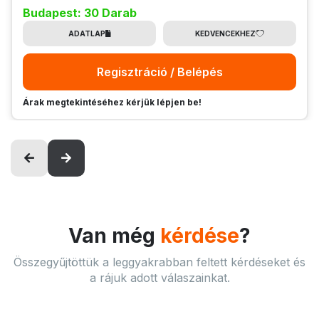
Budapest: 30 Darab
ADATLAP
KEDVENCEKHEZ
Regisztráció / Belépés
Árak megtekintéséhez kérjük lépjen be!
Van még
kérdése
?
Összegyűjtöttük a leggyakrabban feltett kérdéseket és
a rájuk adott válaszainkat.