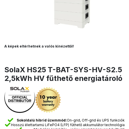
A képek eltérhetnek a valós kinézettől!
SolaX HS25 T-BAT-SYS-HV-S2.5
2,5kWh HV fűthető energiatároló
Sokoldalú hibrid üzemmód:
On-grid, Off-grid és UPS funkciók
Hosszú élettartamú LiFePO4 (LFP) fűthető akkumulátor technológia