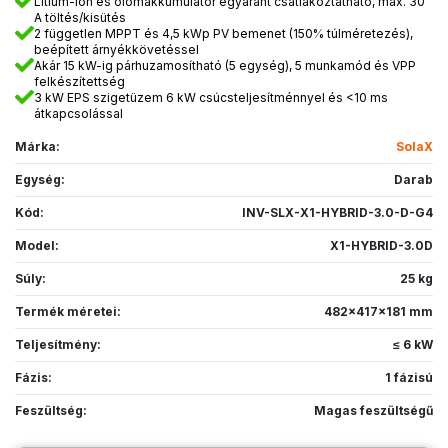
Lítium-ion és ólomakkumulátor egyaránt csatlakoztatható, max. 30
A töltés/kisütés
2 független MPPT és 4,5 kWp PV bemenet (150% túlméretezés),
beépített árnyékkövetéssel
Akár 15 kW-ig párhuzamosítható (5 egység), 5 munkamód és VPP
felkészítettség
3 kW EPS szigetüzem 6 kW csúcsteljesítménnyel és <10 ms
átkapcsolással
Márka:
SolaX
Egység:
Darab
Kód:
INV-SLX-X1-HYBRID-3.0-D-G4
Model:
X1-HYBRID-3.0D
Súly:
25 kg
Termék méretei:
482x417x181 mm
Teljesítmény:
≤ 6 kW
Fázis:
1 fázisú
Feszültség:
Magas feszültségű