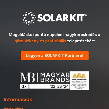
Megoldásközpontú napelem nagykereskedés a
gördülékeny és profitábilis
telepítésekért
Legyen a SOLARKIT Partnere!
Információk