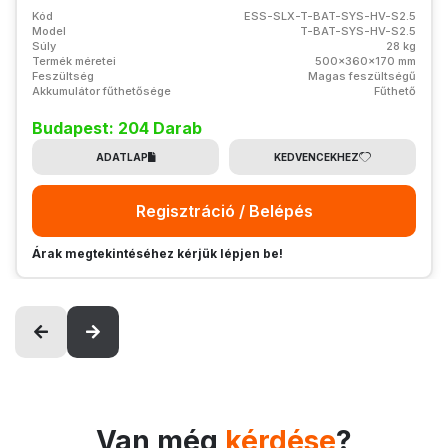
Kód
ESS-SLX-T-BAT-SYS-HV-S2.5
Model
T-BAT-SYS-HV-S2.5
Súly
28 kg
Termék méretei
500x360x170 mm
Feszültség
Magas feszültségű
Akkumulátor fűthetősége
Fűthető
Budapest: 204 Darab
ADATLAP
KEDVENCEKHEZ
Regisztráció / Belépés
Árak megtekintéséhez kérjük lépjen be!
Van még
kérdése
?