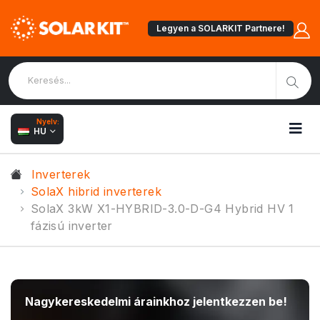
Legyen a SOLARKIT Partnere!
Nyelv:
HU
Inverterek
SolaX hibrid inverterek
SolaX 3kW X1-HYBRID-3.0-D-G4 Hybrid HV 1
fázisú inverter
Nagykereskedelmi árainkhoz jelentkezzen be!