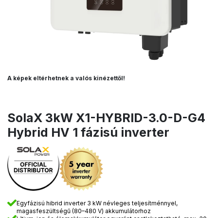
A képek eltérhetnek a valós kinézettől!
SolaX 3kW X1-HYBRID-3.0-D-G4
Hybrid HV 1 fázisú inverter
Egyfázisú hibrid inverter 3 kW névleges teljesítménnyel,
magasfeszültségű (80–480 V) akkumulátorhoz