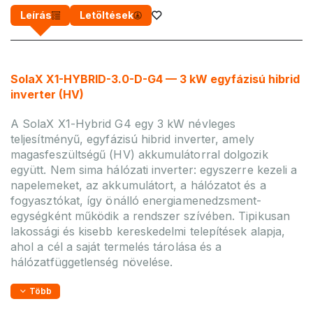
Leírás
Letöltések
SolaX X1-HYBRID-3.0-D-G4 — 3 kW egyfázisú hibrid
inverter (HV)
A SolaX X1-Hybrid G4 egy 3 kW névleges
teljesítményű, egyfázisú hibrid inverter, amely
magasfeszültségű (HV) akkumulátorral dolgozik
együtt. Nem sima hálózati inverter: egyszerre kezeli a
napelemeket, az akkumulátort, a hálózatot és a
fogyasztókat, így önálló energiamenedzsment-
egységként működik a rendszer szívében. Tipikusan
lakossági és kisebb kereskedelmi telepítések alapja,
ahol a cél a saját termelés tárolása és a
hálózatfüggetlenség növelése.
Több