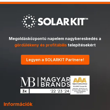
Megoldásközpontú napelem nagykereskedés a
gördülékeny és profitábilis
telepítésekért
Legyen a SOLARKIT Partnere!
Információk