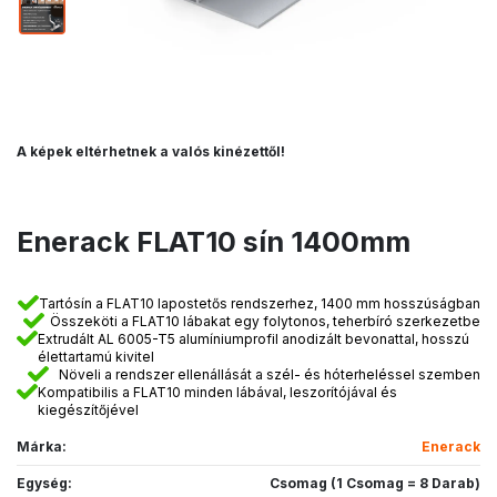
A képek eltérhetnek a valós kinézettől!
Enerack FLAT10 sín 1400mm
Tartósín a FLAT10 lapostetős rendszerhez, 1400 mm hosszúságban
Összeköti a FLAT10 lábakat egy folytonos, teherbíró szerkezetbe
Extrudált AL 6005-T5 alumíniumprofil anodizált bevonattal, hosszú
élettartamú kivitel
Növeli a rendszer ellenállását a szél- és hóterheléssel szemben
Kompatibilis a FLAT10 minden lábával, leszorítójával és
kiegészítőjével
Márka:
Enerack
Egység:
Csomag (1 Csomag = 8 Darab)