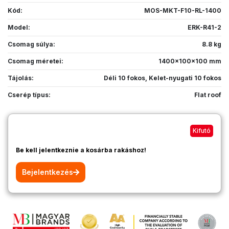
Kód:
MOS-MKT-F10-RL-1400
Model:
ERK-R41-2
Csomag súlya:
8.8 kg
Csomag méretei:
1400x100x100 mm
Tájolás:
Déli 10 fokos
,
Kelet-nyugati 10 fokos
Cserép típus:
Flat roof
Kifutó
Be kell jelentkeznie a kosárba rakáshoz!
Bejelentkezés