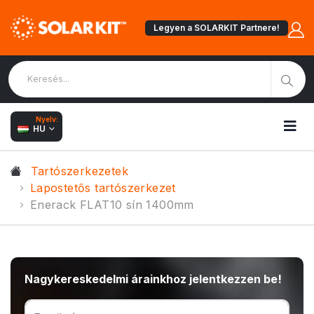
Legyen a SOLARKIT Partnere!
Nyelv:
HU
Tartószerkezetek
Lapostetős tartószerkezet
Enerack FLAT10 sín 1400mm
Nagykereskedelmi árainkhoz jelentkezzen be!