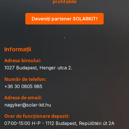
profitabile
Deveniți partener SOLARKIT!
Informații
Adresa biroului:
1027 Budapest, Henger utca 2.
Număr de telefon:
+36 30 0805 985
Adrese de email:
nagyker@solar-kit.hu
Orar de funcționare depozit:
07:00-15:00 H-P - 1112 Budapest, Repülőtéri út 2A