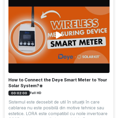
How to Connect the Deye Smart Meter to Your
Solar System?☀️
Full HD
00:02:00
Sistemul este deosebit de util în situații în care
cablarea nu este posibilă din motive tehnice sau
estetice. LORA este compatibil cu noile invertoare