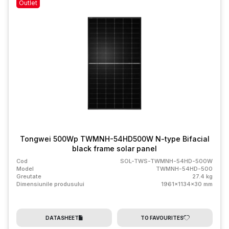
Outlet
Tongwei 500Wp TWMNH-54HD500W N-type Bifacial
black frame solar panel
Cod
SOL-TWS-TWMNH-54HD-500W
Model
TWMNH-54HD-500
Greutate
27.4 kg
Dimensiunile produsului
1961x1134x30 mm
DATASHEET
TO FAVOURITES