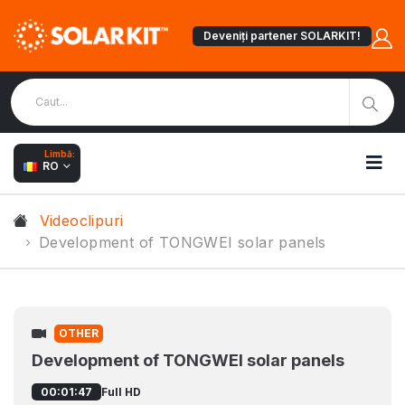
Deveniți partener SOLARKIT!
Limbă:
RO
Videoclipuri
Development of TONGWEI solar panels
OTHER
Development of TONGWEI solar panels
Full HD
00:01:47