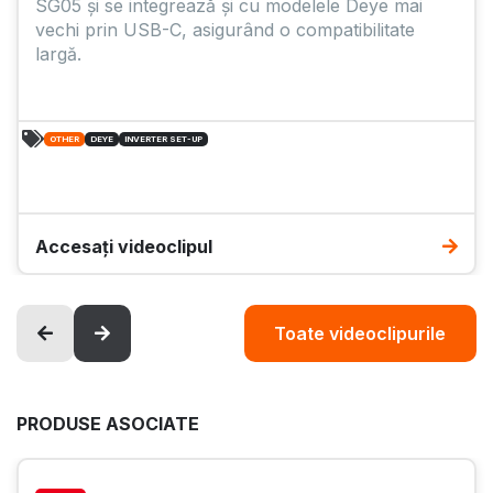
SG05 și se integrează și cu modelele Deye mai
vechi prin USB-C, asigurând o compatibilitate
largă.
OTHER
DEYE
INVERTER SET-UP
Accesați videoclipul
Toate videoclipurile
PRODUSE ASOCIATE