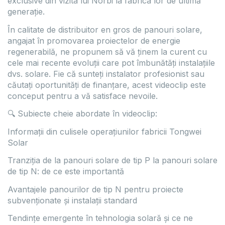
exclusive din vizita lui Norbi la fabrica lor de ultimă
generație.
În calitate de distribuitor en gros de panouri solare,
angajat în promovarea proiectelor de energie
regenerabilă, ne propunem să vă ținem la curent cu
cele mai recente evoluții care pot îmbunătăți instalațiile
dvs. solare. Fie că sunteți instalator profesionist sau
căutați oportunități de finanțare, acest videoclip este
conceput pentru a vă satisface nevoile.
🔍 Subiecte cheie abordate în videoclip:
Informații din culisele operațiunilor fabricii Tongwei
Solar
Tranziția de la panouri solare de tip P la panouri solare
de tip N: de ce este importantă
Avantajele panourilor de tip N pentru proiecte
subvenționate și instalații standard
Tendințe emergente în tehnologia solară și ce ne