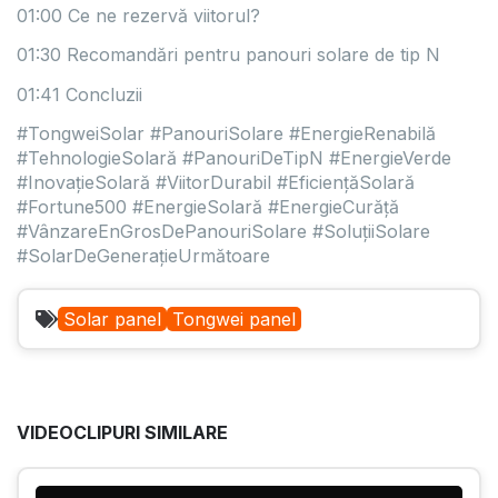
01:00 Ce ne rezervă viitorul?
01:30 Recomandări pentru panouri solare de tip N
01:41 Concluzii
#TongweiSolar #PanouriSolare #EnergieRenabilă
#TehnologieSolară #PanouriDeTipN #EnergieVerde
#InovațieSolară #ViitorDurabil #EficiențăSolară
#Fortune500 #EnergieSolară #EnergieCurăță
#VânzareEnGrosDePanouriSolare #SoluțiiSolare
#SolarDeGenerațieUrmătoare
Solar panel
Tongwei panel
VIDEOCLIPURI SIMILARE