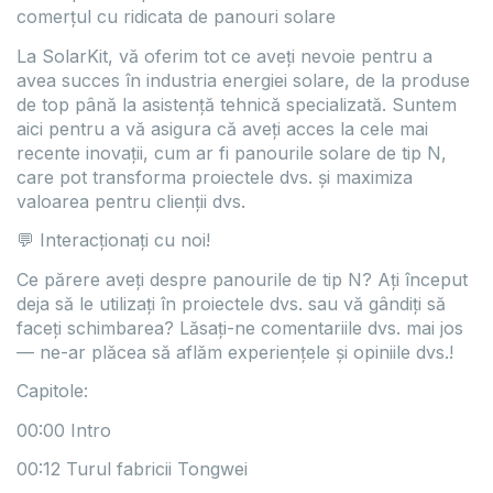
comerțul cu ridicata de panouri solare
La SolarKit, vă oferim tot ce aveți nevoie pentru a
avea succes în industria energiei solare, de la produse
de top până la asistență tehnică specializată. Suntem
aici pentru a vă asigura că aveți acces la cele mai
recente inovații, cum ar fi panourile solare de tip N,
care pot transforma proiectele dvs. și maximiza
valoarea pentru clienții dvs.
💬 Interacționați cu noi!
Ce părere aveți despre panourile de tip N? Ați început
deja să le utilizați în proiectele dvs. sau vă gândiți să
faceți schimbarea? Lăsați-ne comentariile dvs. mai jos
— ne-ar plăcea să aflăm experiențele și opiniile dvs.!
Capitole:
00:00 Intro
00:12 Turul fabricii Tongwei