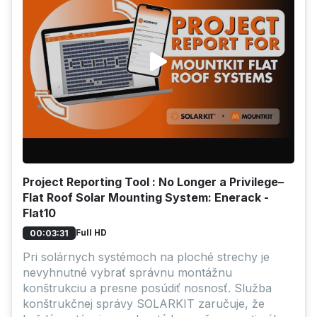
Project Reporting Tool : No Longer a Privilege–
Flat Roof Solar Mounting System: Enerack -
Flat10
Full HD
00:03:31
Pri solárnych systémoch na ploché strechy je
nevyhnutné vybrať správnu montážnu
konštrukciu a presne posúdiť nosnosť. Služba
konštrukčnej správy SOLARKIT zaručuje, že