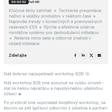
Full HD
00:00:52
Kľúčové témy zahŕňali: 🔹 Technické prezentácie
naživo a ukážky produktov v reálnom čase 🔹
Najnovšie trendy v komerčných a priemyselných
riešeniach ESS 🔹 Rýchle a efektívne solárne
montážne systémy pre zjednodušenú inštaláciu
🔹 Riešenia mimo siete a odborné znalosti v
oblasti inštalácie
Zdieľajte
Náš doteraz najúspešnejší workshop B2B! 🚀
Náš workshop B2B sme posunuli na vyššiu úroveň –
stal sa našou najväčšou a najvplyvnejšou udalosťou
vôbec! 🔥
Po prvýkrát sme usporiadali dvojdňový workshop, na
ktorom sa zišli špičkoví odborníci z odvetvia a partneri