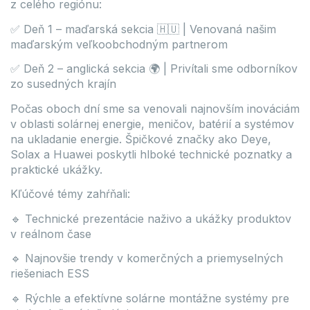
z celého regiónu:
✅ Deň 1 – maďarská sekcia 🇭🇺 | Venovaná našim
maďarským veľkoobchodným partnerom
✅ Deň 2 – anglická sekcia 🌍 | Privítali sme odborníkov
zo susedných krajín
Počas oboch dní sme sa venovali najnovším inováciám
v oblasti solárnej energie, meničov, batérií a systémov
na ukladanie energie. Špičkové značky ako Deye,
Solax a Huawei poskytli hlboké technické poznatky a
praktické ukážky.
Kľúčové témy zahŕňali:
🔹 Technické prezentácie naživo a ukážky produktov
v reálnom čase
🔹 Najnovšie trendy v komerčných a priemyselných
riešeniach ESS
🔹 Rýchle a efektívne solárne montážne systémy pre