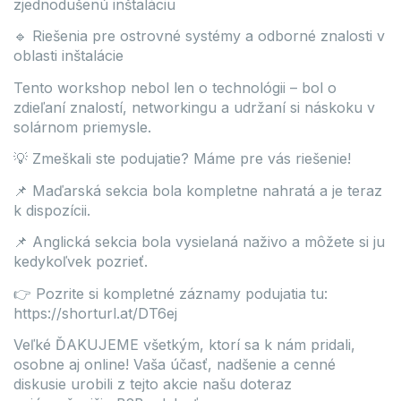
zjednodušenú inštaláciu
🔹 Riešenia pre ostrovné systémy a odborné znalosti v
oblasti inštalácie
Tento workshop nebol len o technológii – bol o
zdieľaní znalostí, networkingu a udržaní si náskoku v
solárnom priemysle.
💡 Zmeškali ste podujatie? Máme pre vás riešenie!
📌 Maďarská sekcia bola kompletne nahratá a je teraz
k dispozícii.
📌 Anglická sekcia bola vysielaná naživo a môžete si ju
kedykoľvek pozrieť.
👉 Pozrite si kompletné záznamy podujatia tu:
https://shorturl.at/DT6ej
Veľké ĎAKUJEME všetkým, ktorí sa k nám pridali,
osobne aj online! Vaša účasť, nadšenie a cenné
diskusie urobili z tejto akcie našu doteraz