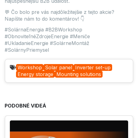
najúspešnejšiu B2B udalosť.
💬 Čo bolo pre vás najdôležitejšie z tejto akcie?
Napíšte nám to do komentárov! 👇
#SolárnaEnergia #B2BWorkshop
#ObnoviteľnéZdrojeEnergie #Meniče
#UkladanieEnergie #SolárneMontáž
#SolárnyPriemysel
Workshop
Solar panel
Inverter set-up
Energy storage
Mounting solutions
PODOBNÉ VIDEÁ