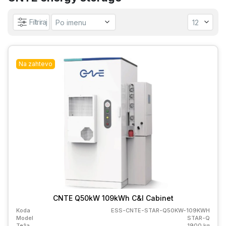
Filtriraj
Na zahtevo
CNTE Q50kW 109kWh C&I Cabinet
Koda
ESS-CNTE-STAR-Q50KW-109KWH
Model
STAR-Q
Teža
1900 kg