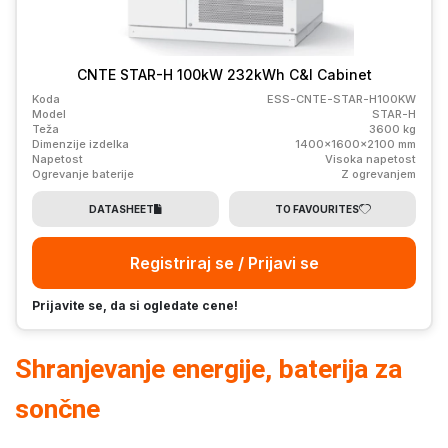
CNTE STAR-H 100kW 232kWh C&I Cabinet
Koda
ESS-CNTE-STAR-H100KW
Model
STAR-H
Teža
3600 kg
Dimenzije izdelka
1400x1600x2100 mm
Napetost
Visoka napetost
Ogrevanje baterije
Z ogrevanjem
DATASHEET
TO FAVOURITES
Registriraj se / Prijavi se
Prijavite se, da si ogledate cene!
Shranjevanje energije, baterija za
sončne