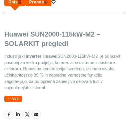
Opis
Prenos
Huawei SUN2000-115kW-M2 – 
SOLARKIT pregledi
Industrijski 
inverter Huawei
SUN2000-115kW-M2 
 je bil razvit 
posebej za velika podjetja, komercialne sisteme in sisteme 
elektrarn. Robustna konstrukcija inverterja, izjemno visoka 
učinkovitost do 99 % in napredne varnostne funkcije 
zagotavljajo, da bo oprema zanesljivo delovala tudi v 
najmočnejših sistemih.
Več