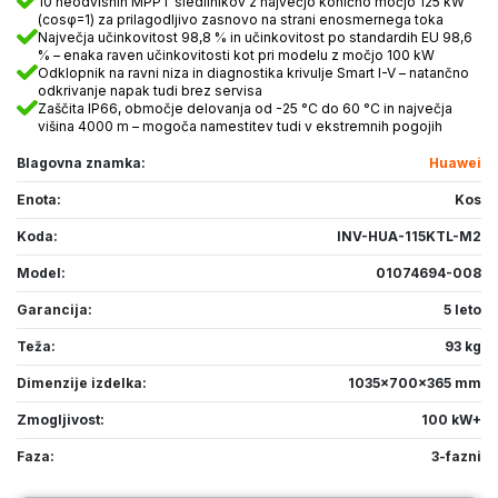
10 neodvisnih MPPT sledilnikov z največjo konično močjo 125 kW
(cosφ=1) za prilagodljivo zasnovo na strani enosmernega toka
Največja učinkovitost 98,8 % in učinkovitost po standardih EU 98,6
% – enaka raven učinkovitosti kot pri modelu z močjo 100 kW
Odklopnik na ravni niza in diagnostika krivulje Smart I-V – natančno
odkrivanje napak tudi brez servisa
Zaščita IP66, območje delovanja od -25 °C do 60 °C in največja
višina 4000 m – mogoča namestitev tudi v ekstremnih pogojih
Blagovna znamka:
Huawei
Enota:
Kos
Koda:
INV-HUA-115KTL-M2
Model:
01074694-008
Garancija:
5 leto
Teža:
93 kg
Dimenzije izdelka:
1035x700x365 mm
Zmogljivost:
100 kW+
Faza:
3-fazni