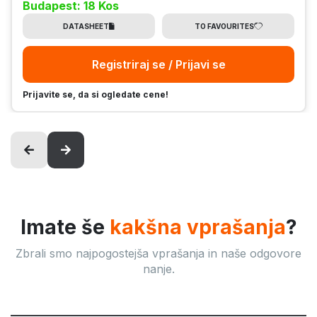
Budapest: 18 Kos
DATASHEET
TO FAVOURITES
Registriraj se / Prijavi se
Prijavite se, da si ogledate cene!
Imate še
kakšna vprašanja
?
Zbrali smo najpogostejša vprašanja in naše odgovore
nanje.