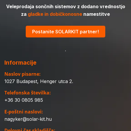
Veleprodaja sončnih sistemov z dodano vrednostjo
za
gladke in dobičkonosne
namestitve
Postanite SOLARKIT partner!
Informacije
Naslov pisarne:
1027 Budapest, Henger utca 2.
Telefonska številka:
+36 30 0805 985
E-poštni naslovi:
nagyker@solar-kit.hu
Delovni čas skladišča: