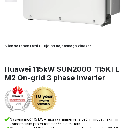
Slike se lahko razlikujejo od dejanskega videza!
Huawei 115kW SUN2000-115KTL-
M2 On-grid 3 phase inverter
Nazivna moč 115 kW – naprava, namenjena večjim industrijskim in
komercialnim projektom sončnih elektrarn