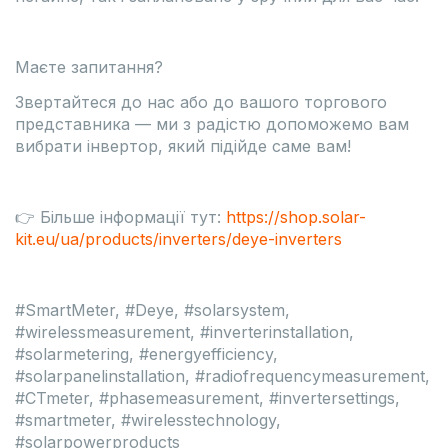
Маєте запитання?
Звертайтеся до нас або до вашого торгового
представника — ми з радістю допоможемо вам
вибрати інвертор, який підійде саме вам!
👉 Більше інформації тут:
https://shop.solar-
kit.eu/ua/products/inverters/deye-inverters
#SmartMeter, #Deye, #solarsystem,
#wirelessmeasurement, #inverterinstallation,
#solarmetering, #energyefficiency,
#solarpanelinstallation, #radiofrequencymeasurement,
#CTmeter, #phasemeasurement, #invertersettings,
#smartmeter, #wirelesstechnology,
#solarpowerproducts