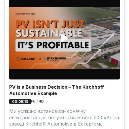
PV is a Business Decision – The Kirchhoff
Automotive Example
Full HD
00:05:19
Ми успішно встановили сонячну
електростанцію потужністю майже 500 кВт на
заводі Kirchhoff Automotive в Естергомі,