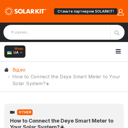
Станьте партнером SOLARKIT!
Мова:
UA
Відео
How to Connect the Deye Smart Meter to Your
Solar System?☀️
OTHER
How to Connect the Deye Smart Meter to
Your Solar System?☀️