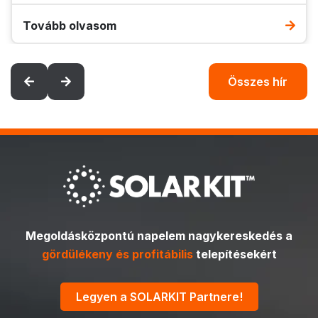
Tovább olvasom
Összes hír
Megoldásközpontú napelem nagykereskedés a
gördülékeny és profitábilis
telepítésekért
Legyen a SOLARKIT Partnere!