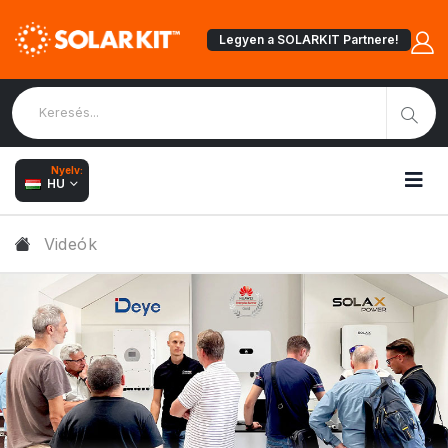
Legyen a SOLARKIT Partnere!
Nyelv:
HU
Videók