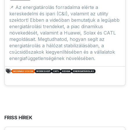
📌 Az energiatárolás forradalma elérte a
kereskedelmi és ipari (C&I), valamint az utility
szektort! Ebben a videóban bemutatjuk a legújabb
energiatárolási trendeket, a piac dinamikus
növekedését, valamint a Huawei, Solax és CATL
megoldásait. Megtudhatod, hogyan segít az
energiatárolás a hálózat stabilizálásában, a
csúcsidőszakok kiegyenlítésében és a vállalatok
energiafüggetlenségének növelésében.
WEBINÁR VIDEÓK
WORKSHOP
CATL
KEHUA
ENERGIATÁROLÁS
FRISS HÍREK