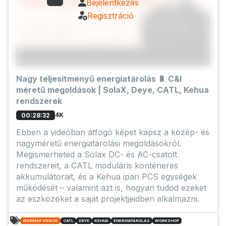
Bejelentkezés
Regisztráció
Nagy teljesítményű energiatárolás 🔋 C&I
méretű megoldások | SolaX, Deye, CATL, Kehua
rendszerek
4K
00:28:32
Ebben a videóban átfogó képet kapsz a közép- és
nagyméretű energiatárolási megoldásokról.
Megismerheted a Solax DC- és AC-csatolt
rendszereit, a CATL moduláris konténeres
akkumulátorait, és a Kehua ipari PCS egységek
működését – valamint azt is, hogyan tudod ezeket
az eszközöket a saját projektjeidben alkalmazni.
WEBINÁR VIDEÓK
CATL
DEYE
KEHUA
ENERGIATÁROLÁS
WORKSHOP