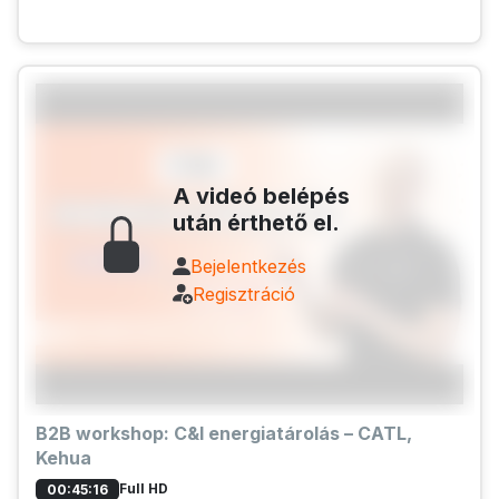
A videó belépés
után érthető el.
Bejelentkezés
Regisztráció
B2B workshop: C&I energiatárolás – CATL,
Kehua
Full HD
00:45:16