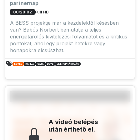
partnernap
Full HD
00:20:02
A BESS projektje már a kezdetektől késésben
van? Babós Norbert bemutatja a teljes
energiatárolós kivitelezési folyamatot és a kritikus
pontokat, ahol egy projekt hetekre vagy
hónapokra elcsúszhat.
EGYÉB
KEHUA
CATL
DEYE
ENERGIATÁROLÁS
A videó belépés
után érthető el.