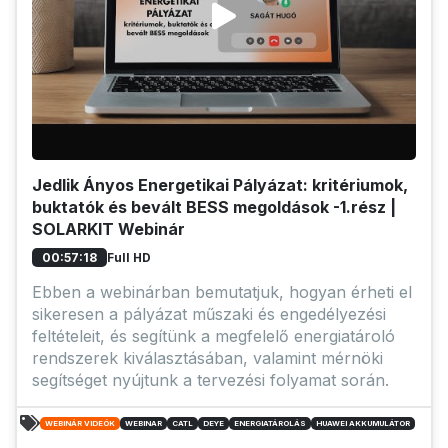
Jedlik Ányos Energetikai Pályázat: kritériumok,
buktatók és bevált BESS megoldások -1.rész |
SOLARKIT Webinár
Full HD
00:57:18
Ebben a webinárban bemutatjuk, hogyan érheti el
sikeresen a pályázat műszaki és engedélyezési
feltételeit, és segítünk a megfelelő energiatároló
rendszerek kiválasztásában, valamint mérnöki
segítséget nyújtunk a tervezési folyamat során.
WEBINÁR VIDEÓK
WEBINAR
CATL
DEYE
ENERGIATÁROLÁS
HUAWEI AKKUMULÁTOR