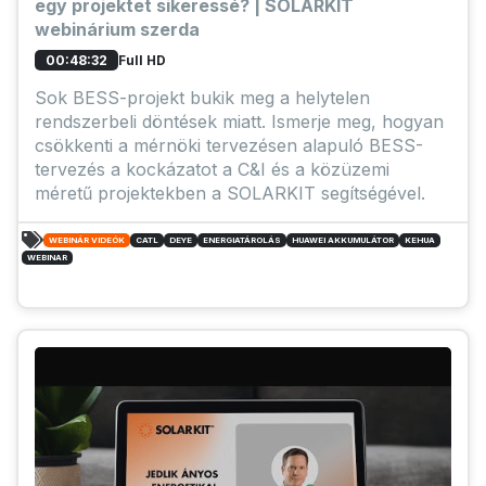
egy projektet sikeressé? | SOLARKIT
webinárium szerda
Full HD
00:48:32
Sok BESS-projekt bukik meg a helytelen
rendszerbeli döntések miatt. Ismerje meg, hogyan
csökkenti a mérnöki tervezésen alapuló BESS-
tervezés a kockázatot a C&I és a közüzemi
méretű projektekben a SOLARKIT segítségével.
WEBINÁR VIDEÓK
CATL
DEYE
ENERGIATÁROLÁS
HUAWEI AKKUMULÁTOR
KEHUA
WEBINAR