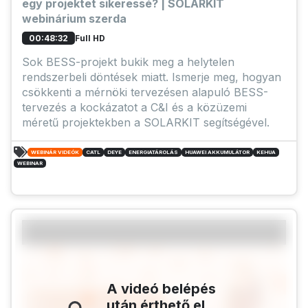
egy projektet sikeressé? | SOLARKIT
webinárium szerda
Full HD
00:48:32
Sok BESS-projekt bukik meg a helytelen
rendszerbeli döntések miatt. Ismerje meg, hogyan
csökkenti a mérnöki tervezésen alapuló BESS-
tervezés a kockázatot a C&I és a közüzemi
méretű projektekben a SOLARKIT segítségével.
WEBINÁR VIDEÓK
CATL
DEYE
ENERGIATÁROLÁS
HUAWEI AKKUMULÁTOR
KEHUA
WEBINAR
A videó belépés
után érthető el.