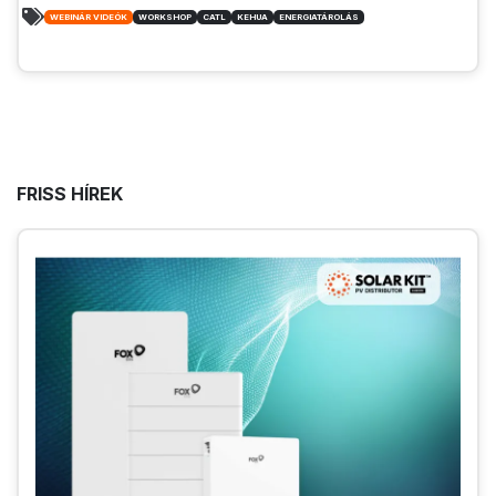
WEBINÁR VIDEÓK
WORKSHOP
CATL
KEHUA
ENERGIATÁROLÁS
FRISS HÍREK