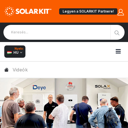
Legyen a SOLARKIT Partnere!
Nyelv:
HU
Videók