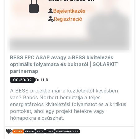
Bejelentkezés
Regisztráció
BESS EPC ASAP avagy a BESS kivitelezés
optimális folyamata és buktatói | SOLARKIT
partnernap
Full HD
00:20:02
A BESS projektje már a kezdetektől késésben
van? Babós Norbert bemutatja a teljes
energiatárolós kivitelezési folyamatot és a kritikus
pontokat, ahol egy projekt hetekre vagy
hónapokra elcsúszhat.
EGYÉB
KEHUA
CATL
DEYE
ENERGIATÁROLÁS