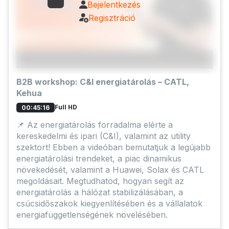
Bejelentkezés
Regisztráció
B2B workshop: C&I energiatárolás – CATL,
Kehua
Full HD
00:45:16
📌 Az energiatárolás forradalma elérte a
kereskedelmi és ipari (C&I), valamint az utility
szektort! Ebben a videóban bemutatjuk a legújabb
energiatárolási trendeket, a piac dinamikus
növekedését, valamint a Huawei, Solax és CATL
megoldásait. Megtudhatod, hogyan segít az
energiatárolás a hálózat stabilizálásában, a
csúcsidőszakok kiegyenlítésében és a vállalatok
energiafüggetlenségének növelésében.