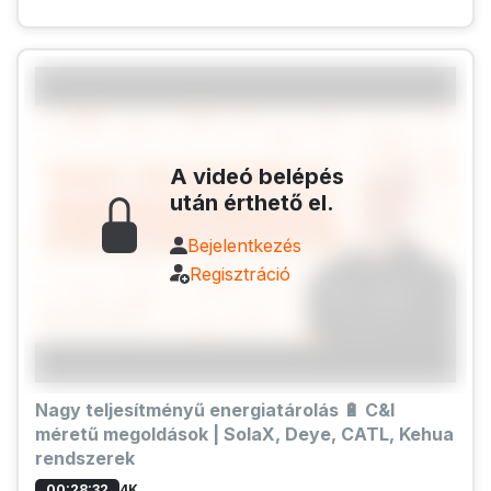
A videó belépés
után érthető el.
Bejelentkezés
Regisztráció
Nagy teljesítményű energiatárolás 🔋 C&I
méretű megoldások | SolaX, Deye, CATL, Kehua
rendszerek
4K
00:28:32