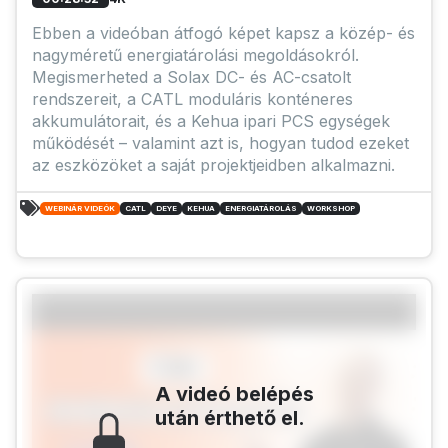
Ebben a videóban átfogó képet kapsz a közép- és
nagyméretű energiatárolási megoldásokról.
Megismerheted a Solax DC- és AC-csatolt
rendszereit, a CATL moduláris konténeres
akkumulátorait, és a Kehua ipari PCS egységek
működését – valamint azt is, hogyan tudod ezeket
az eszközöket a saját projektjeidben alkalmazni.
WEBINÁR VIDEÓK
CATL
DEYE
KEHUA
ENERGIATÁROLÁS
WORKSHOP
A videó belépés
után érthető el.