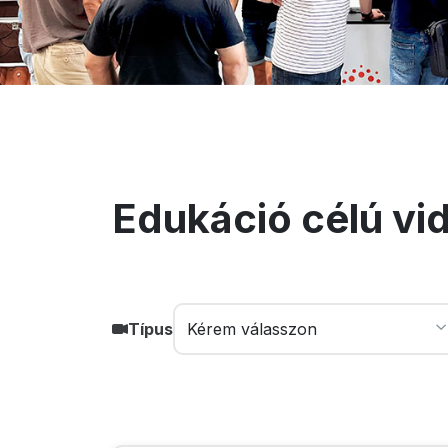
Edukáció célú vi
Típus