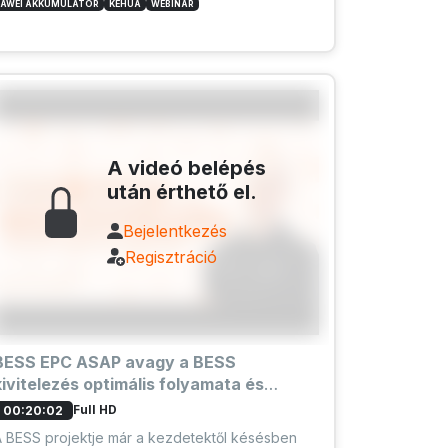
AWEI AKKUMULÁTOR
KEHUA
WEBINAR
A videó belépés
után érthető el.
Bejelentkezés
Regisztráció
BESS EPC ASAP avagy a BESS
kivitelezés optimális folyamata és
buktatói | SOLARKIT partnernap
Full HD
00:20:02
A BESS projektje már a kezdetektől késésben