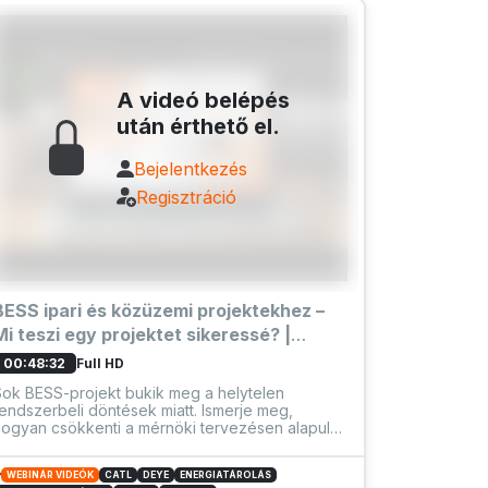
A videó belépés
után érthető el.
Bejelentkezés
Regisztráció
BESS ipari és közüzemi projektekhez –
Mi teszi egy projektet sikeressé? |
SOLARKIT webinárium szerda
Full HD
00:48:32
Sok BESS-projekt bukik meg a helytelen
endszerbeli döntések miatt. Ismerje meg,
hogyan csökkenti a mérnöki tervezésen alapuló
BESS-tervezés a kockázatot a C&I és a
közüzemi méretű projektekben a SOLARKIT
WEBINÁR VIDEÓK
CATL
DEYE
ENERGIATÁROLÁS
egítségével.