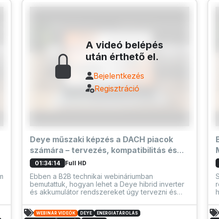
A videó belépés
után érthető el.
Bejelentkezés
Regisztráció
Deye műszaki képzés a DACH piacok
számára – tervezés, kompatibilitás és
C&I tárolás | SOLARKIT webinárium
Full HD
01:34:14
em
Ebben a B2B technikai webináriumban
bemutattuk, hogyan lehet a Deye hibrid inverter
r
és akkumulátor rendszereket úgy tervezni és
validálni, hogy kevesebb kompatibilitási
probléma és üzembe helyezési hiba merüljön fel.
WEBINÁR VIDEÓK
DEYE
ENERGIATÁROLÁS
A szekció az inverter + akkumulátor + BMS
s