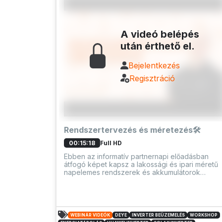
A videó belépés
után érthető el.
Bejelentkezés
Regisztráció
Rendszertervezés és méretezés🛠️
Full HD
00:15:18
Ebben az informatív partnernapi előadásban
átfogó képet kapsz a lakossági és ipari méretű
napelemes rendszerek és akkumulátorok
megfelelő méretezéséről. Ha Te is telepítőként
dolgozol, rendszertervezéssel foglalkozol vag
csak szeretnél naprakész lenni az
energiatárolási megoldásokban, ez a videó
neked szól!
WEBINÁR VIDEÓK
DEYE
INVERTER BEÜZEMELÉS
WORKSHOP