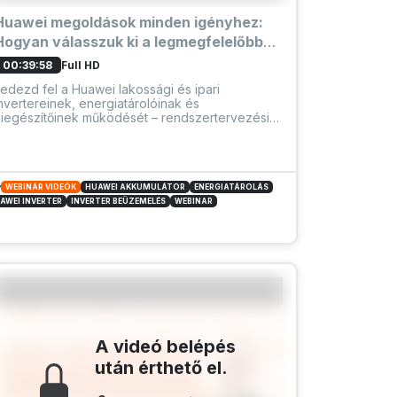
Huawei megoldások minden igényhez:
Hogyan válasszuk ki a legmegfelelőbbet
a különböző telepítési típusokhoz?
Full HD
00:39:58
edezd fel a Huawei lakossági és ipari
nvertereinek, energiatárolóinak és
kiegészítőinek működését – rendszertervezési
ippekkel, kompatibilitási útmutatóval és valódi
éldákkal. Webinárunk segít eligazodni a
álózatra csatlakozó, hibrid és szigetüzemű
endszerek között.
WEBINÁR VIDEÓK
HUAWEI AKKUMULÁTOR
ENERGIATÁROLÁS
AWEI INVERTER
INVERTER BEÜZEMELÉS
WEBINAR
A videó belépés
után érthető el.