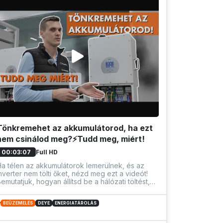
Tönkremehet az akkumulátorod, ha ezt
nem csinálod meg?⚡Tudd meg, miért!
Full HD
00:03:07
a télen az akkumulátorok lemerülnek, és az
nverter nem tölti őket, nézd meg ezt a videót!
emutatjuk, hogyan állítsd be a hálózati töltést,
ogy az akkumulátor mindig optimális állapotban
egyen. Ez megvédi a rendszert a károsodástól
BEÜZEMELÉS
DEYE
ENERGIATÁROLÁS
s javítási költségektől.