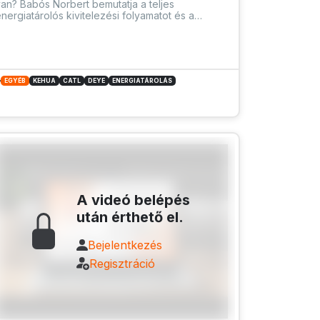
an? Babós Norbert bemutatja a teljes
nergiatárolós kivitelezési folyamatot és a
ritikus pontokat, ahol egy projekt hetekre vagy
hónapokra elcsúszhat.
EGYÉB
KEHUA
CATL
DEYE
ENERGIATÁROLÁS
A videó belépés
után érthető el.
Bejelentkezés
Regisztráció