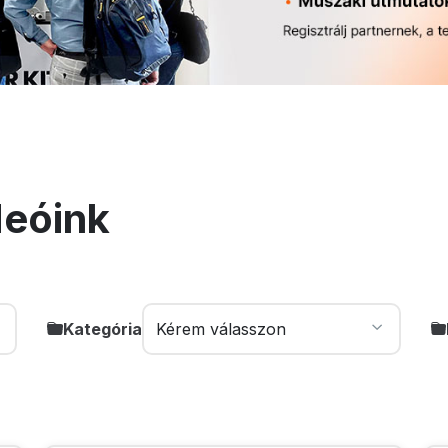
deóink
Kategória