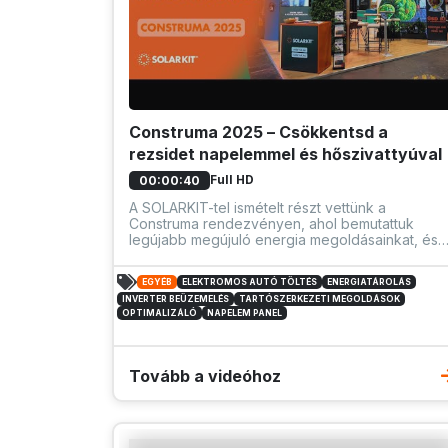
Construma 2025 – Csökkentsd a
rezsidet napelemmel és hőszivattyúval
Full HD
00:00:40
A SOLARKIT-tel ismételt részt vettünk a
Construma rendezvényen, ahol bemutattuk
legújabb megújuló energia megoldásainkat, és
hogyan válhat a fenntartható építkezés
mindennapos valósággá. A napelemes
EGYÉB
ELEKTROMOS AUTÓ TÖLTÉS
ENERGIATÁROLÁS
rendszerek és hőszivattyúink segítségével
INVERTER BEÜZEMELÉS
TARTÓSZERKEZETI MEGOLDÁSOK
nemcsak a rezsidet csökkenthetjük, hanem
OPTIMALIZÁLÓ
NAPELEM PANEL
hozzájárulhatunk egy zöldebb jövőhöz.
Tovább a videóhoz