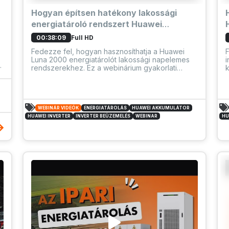
Hogyan építsen hatékony lakossági
energiatároló rendszert Huawei
megoldásokkal?
Full HD
00:38:09
Fedezze fel, hogyan hasznosíthatja a Huawei
F
Luna 2000 energiatárolót lakossági napelemes
i
rendszerekhez. Ez a webinárium gyakorlati
ismereteket, kompatibilitási tippeket és valós
t
példákat kínál, segítve a Luna 2000 optimális
p
telepítését és alkalmazását.
h
r
WEBINÁR VIDEÓK
ENERGIATÁROLÁS
HUAWEI AKKUMULÁTOR
HUAWEI INVERTER
INVERTER BEÜZEMELÉS
WEBINAR
HU