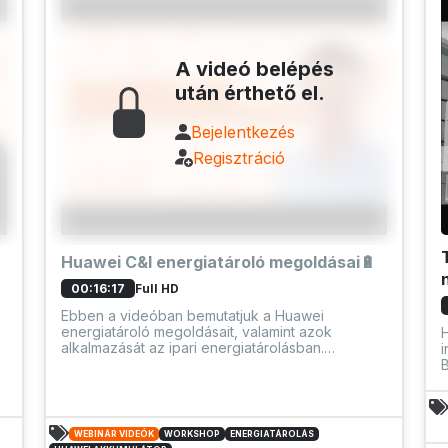
A videó belépés
után érthető el.
Bejelentkezés
Regisztráció
Huawei C&I energiatároló megoldásai🔋
Full HD
00:16:17
Ebben a videóban bemutatjuk a Huawei
energiatároló megoldásait, valamint azok
H
alkalmazását az ipari energiatárolásban.
i
Megismerkedhetsz a gyárilag integrált és
B
y
modulárisan összeállítható rendszerekkel, és
h
megnézheted a Gyermelyi tésztagyárnál végzett
l
beruházás részleteit, ahol Huawei
é
energiatárolókat alkalmaztunk.
WEBINÁR VIDEÓK
WORKSHOP
ENERGIATÁROLÁS