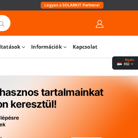
Legyen a SOLARKIT Partnere!
ltatások
Információk
Kapcsolat
Nyelv:
HU