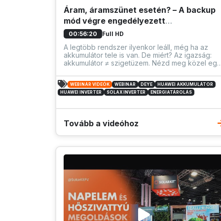
Áram, áramszünet esetén? – A backup
mód végre engedélyezett
Magyarországon!
Full HD
00:56:20
A legtöbb rendszer ilyenkor leáll, még ha az
akkumulátor tele is van. De miért? Az igazság:
akkumulátor ≠ szigetüzem. Nézd meg közel egy
órás előadásunkat, ahol nem csak a felszínt
kapargatjuk, hanem mélyen belemegyünk a
WEBINÁR VIDEÓK
WEBINAR
DEYE
HUAWEI AKKUMULÁTOR
részletekbe és szétszálazzuk a témát!
HUAWEI INVERTER
SOLAX INVERTER
ENERGIATÁROLÁS
Tovább a videóhoz