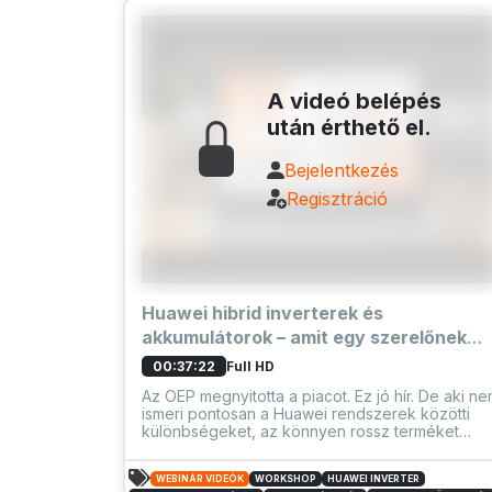
A videó belépés
után érthető el.
Bejelentkezés
Regisztráció
Huawei hibrid inverterek és
akkumulátorok – amit egy szerelőnek
tudnia kell
Full HD
00:37:22
Az OEP megnyitotta a piacot. Ez jó hír. De aki n
ismeri pontosan a Huawei rendszerek közötti
különbségeket, az könnyen rossz terméket
ajánlhat, rossz rendszert tervezhet, és ezt
visszahívásokkal és reklamációkkal fogja
WEBINÁR VIDEÓK
WORKSHOP
HUAWEI INVERTER
megfizetni.