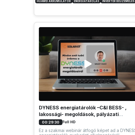
HUAWEI AKKUMULÁTOR
ENERGIATÁROLÁS
INVERTER BEÜZEMELÉS
DYNESS energiatárolók –C&I BESS- ,
lakossági- megoldások, pályázati
kitekintés
Full HD
00:29:30
Ez a szakmai webinár átfogó képet ad a DYNES