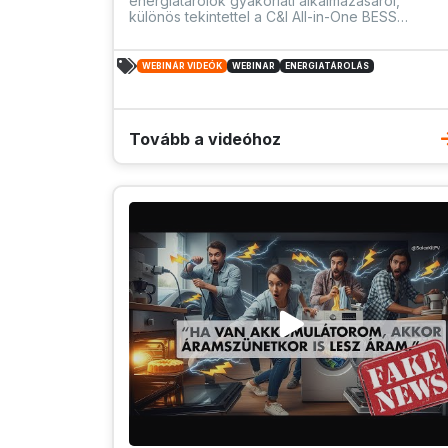
energiatárolók gyakorlati alkalmazásáról,
különös tekintettel a C&I All-in-One BESS
megoldásokra, a lakossági rendszerekre és a
DC töltési lehetőségekre.
WEBINÁR VIDEÓK
WEBINAR
ENERGIATÁROLÁS
Tovább a videóhoz