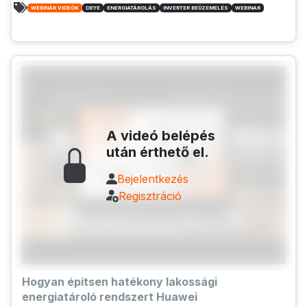
WEBINÁR VIDEÓK
DEYE
ENERGIATÁROLÁS
INVERTER BEÜZEMELÉS
WEBINAR
A videó belépés
után érthető el.
Bejelentkezés
Regisztráció
Hogyan építsen hatékony lakossági
energiatároló rendszert Huawei