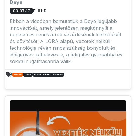
Deye
Full HD
00:07:17
Ebben a videóban bemutatjuk a Deye legújabb
innovációját, amely jelentősen megkönnyíti a
napelemes rendszerek vezérlésének kialakítását
és bővítését. A LORA alapú, vezeték nélküli
technológia révén nincs szükség bonyolult és
időigényes kábelezésre, a telepítés gyorsabbá és
sokkal rugalmasabbá válik.
EGYÉB
DEYE
INVERTER BEÜZEMELÉS