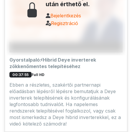
után érthető el.
Bejelentkezés
Regisztráció
Gyorstalpaló⚡Hibrid Deye inverterek
zökkenőmentes telepítéséhez
Full HD
00:37:55
Ebben a részletes, szakértői partnernapi
előadásban lépésről lépésre bemutatjuk a Deye
inverterek telepítésének és konfigurálásának
legfontosabb tudnivalóit. Ha napelemes
rendszerek telepítésével foglalkozol, vagy csak
most ismerkedsz a Deye hibrid inverterekkel, ez a
videó kötelező számodra!