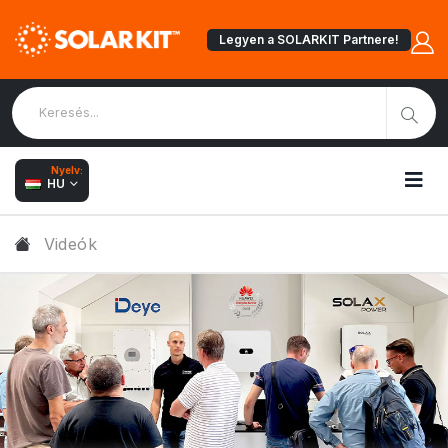
Legyen a SOLARKIT Partnere!
Nyelv:
HU
Videók