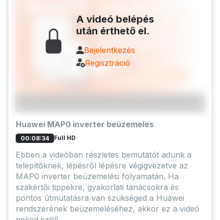
A videó belépés
után érthető el.
Bejelentkezés
Regisztráció
Huawei MAP0 inverter beüzemelés
Full HD
00:08:34
Ebben a videóban részletes bemutatót adunk a
telepítőknek, lépésről lépésre végigvezetve az
MAP0 inverter beüzemelési folyamatán. Ha
szakértői tippekre, gyakorlati tanácsokra és
pontos útmutatásra van szükséged a Huawei
rendszerének beüzemeléséhez, akkor ez a videó
neked szól!