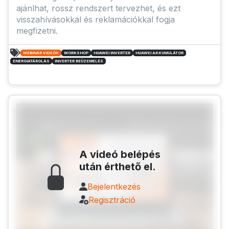
ajánlhat, rossz rendszert tervezhet, és ezt
visszahívásokkal és reklamációkkal fogja
megfizetni.
WEBINÁR VIDEÓK
WORKSHOP
HUAWEI INVERTER
HUAWEI AKKUMULÁTOR
ENERGIATÁROLÁS
INVERTER BEÜZEMELÉS
A videó belépés
után érthető el.
Bejelentkezés
Regisztráció