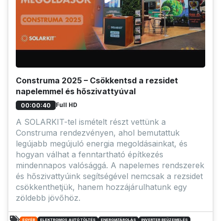
Construma 2025 – Csökkentsd a rezsidet
napelemmel és hőszivattyúval
Full HD
00:00:40
A SOLARKIT-tel ismételt részt vettünk a
Construma rendezvényen, ahol bemutattuk
legújabb megújuló energia megoldásainkat, és
hogyan válhat a fenntartható építkezés
mindennapos valósággá. A napelemes rendszerek
és hőszivattyúink segítségével nemcsak a rezsidet
csökkenthetjük, hanem hozzájárulhatunk egy
zöldebb jövőhöz.
EGYÉB
ELEKTROMOS AUTÓ TÖLTÉS
ENERGIATÁROLÁS
INVERTER BEÜZEMELÉS