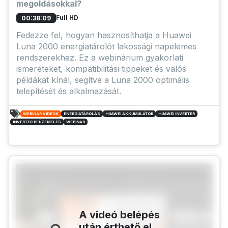
megoldásokkal?
Full HD
00:38:09
Fedezze fel, hogyan hasznosíthatja a Huawei
Luna 2000 energiatárolót lakossági napelemes
rendszerekhez. Ez a webinárium gyakorlati
ismereteket, kompatibilitási tippeket és valós
példákat kínál, segítve a Luna 2000 optimális
telepítését és alkalmazását.
WEBINÁR VIDEÓK
ENERGIATÁROLÁS
HUAWEI AKKUMULÁTOR
HUAWEI INVERTER
INVERTER BEÜZEMELÉS
WEBINAR
A videó belépés
után érthető el.