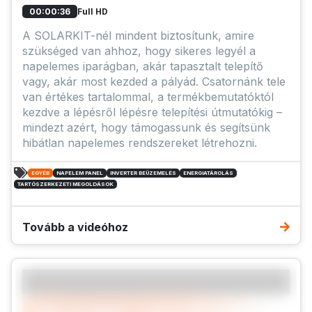
Full HD
00:00:36
A SOLARKIT-nél mindent biztosítunk, amire
szükséged van ahhoz, hogy sikeres legyél a
napelemes iparágban, akár tapasztalt telepítő
vagy, akár most kezded a pályád. Csatornánk tele
van értékes tartalommal, a termékbemutatóktól
kezdve a lépésről lépésre telepítési útmutatókig –
mindezt azért, hogy támogassunk és segítsünk
hibátlan napelemes rendszereket létrehozni.
EGYÉB
NAPELEM PANEL
INVERTER BEÜZEMELÉS
ENERGIATÁROLÁS
TARTÓSZERKEZETI MEGOLDÁSOK
Tovább a videóhoz