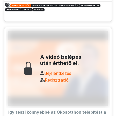
WEBINÁR VIDEÓK
HUAWEI AKKUMULÁTOR
ENERGIATÁROLÁS
HUAWEI INVERTER
INVERTER BEÜZEMELÉS
WEBINAR
A videó belépés
után érthető el.
Bejelentkezés
Regisztráció
Így teszi könnyebbé az Okosotthon telepítést a