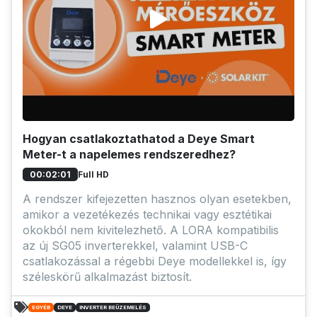
Hogyan csatlakoztathatod a Deye Smart
Meter-t a napelemes rendszeredhez?
Full HD
00:02:01
A rendszer kifejezetten hasznos olyan esetekben,
amikor a vezetékezés technikai vagy esztétikai
okokból nem kivitelezhető. A LORA kompatibilis
az új SG05 inverterekkel, valamint USB-C
csatlakozással a régebbi Deye modellekkel is, így
széleskörű alkalmazást biztosít.
EGYÉB
DEYE
INVERTER BEÜZEMELÉS