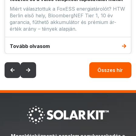
Tovább olvasom
Összes hír
Megoldásközpontú napelem nagykereskedés a