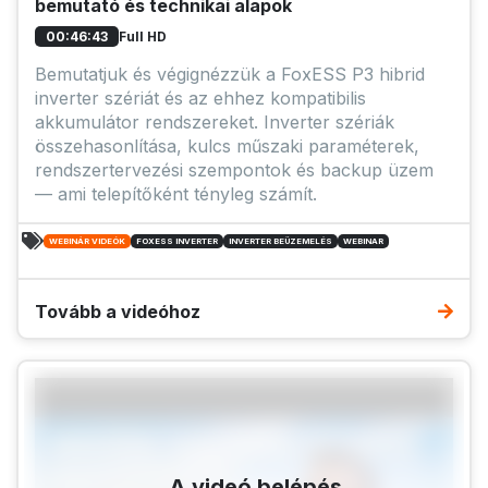
bemutató és technikai alapok
Full HD
00:46:43
Bemutatjuk és végignézzük a FoxESS P3 hibrid
inverter szériát és az ehhez kompatibilis
akkumulátor rendszereket. Inverter szériák
összehasonlítása, kulcs műszaki paraméterek,
rendszertervezési szempontok és backup üzem
— ami telepítőként tényleg számít.
WEBINÁR VIDEÓK
FOXESS INVERTER
INVERTER BEÜZEMELÉS
WEBINAR
Tovább a videóhoz
A videó belépés