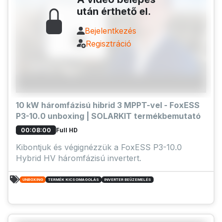
után érthető el.
Bejelentkezés
Regisztráció
10 kW háromfázisú hibrid 3 MPPT-vel - FoxESS
P3-10.0 unboxing | SOLARKIT termékbemutató
Full HD
00:08:00
Kibontjuk és végignézzük a FoxESS P3-10.0
Hybrid HV háromfázisú invertert.
UNBOXING
TERMÉK KICSOMAGOLÁS
INVERTER BEÜZEMELÉS