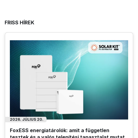
FRISS HÍREK
2026. JÚLIUS 14.
Huawei Smart Logger és Smart Guard napelem
mérő ipari rendszerekben
Ismerd meg, hogyan segíti a Huawei SmartLogger
és SmartGuard napelem mérő az ipari napelemes
rendszerek biztonságos, hatékony működését!