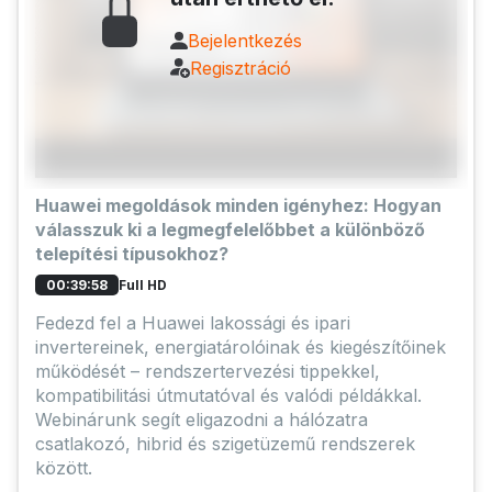
Bejelentkezés
Regisztráció
Huawei megoldások minden igényhez: Hogyan
válasszuk ki a legmegfelelőbbet a különböző
telepítési típusokhoz?
Full HD
00:39:58
Fedezd fel a Huawei lakossági és ipari
invertereinek, energiatárolóinak és kiegészítőinek
működését – rendszertervezési tippekkel,
kompatibilitási útmutatóval és valódi példákkal.
Webinárunk segít eligazodni a hálózatra
csatlakozó, hibrid és szigetüzemű rendszerek
között.