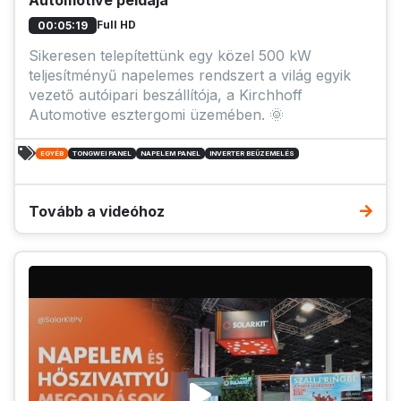
Full HD
00:05:19
Sikeresen telepítettünk egy közel 500 kW
teljesítményű napelemes rendszert a világ egyik
vezető autóipari beszállítója, a Kirchhoff
Automotive esztergomi üzemében. 🌞
EGYÉB
TONGWEI PANEL
NAPELEM PANEL
INVERTER BEÜZEMELÉS
Tovább a videóhoz