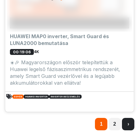
HUAWEI MAP0 inverter, Smart Guard és
LUNA2000 bemutatása
4K
00:19:06
☀️🎉 Magyarországon először telepítettük a
Huawei legelső fázisaszimmetrikus rendszerét,
amely Smart Guard vezérlővel és a legújabb
akkumulátorokkal van ellátva!
EGYÉB
HUAWEI INVERTER
INVERTER BEÜZEMELÉS
1
2
›