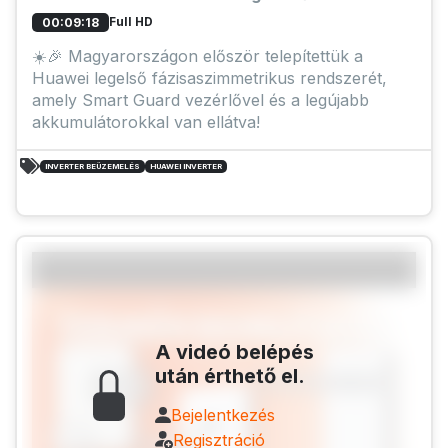
Full HD
00:09:18
☀️🎉 Magyarországon először telepítettük a
Huawei legelső fázisaszimmetrikus rendszerét,
amely Smart Guard vezérlővel és a legújabb
akkumulátorokkal van ellátva!
INVERTER BEÜZEMELÉS
HUAWEI INVERTER
A videó belépés
után érthető el.
Bejelentkezés
Regisztráció