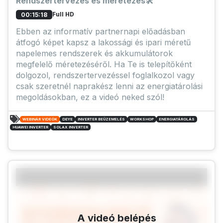
Rendszertervezés és méretezés🛠️
Full HD
00:15:18
Ebben az informatív partnernapi előadásban
átfogó képet kapsz a lakossági és ipari méretű
napelemes rendszerek és akkumulátorok
megfelelő méretezéséről. Ha Te is telepítőként
dolgozol, rendszertervezéssel foglalkozol vagy
csak szeretnél naprakész lenni az energiatárolási
megoldásokban, ez a videó neked szól!
WEBINÁR VIDEÓK
DEYE
INVERTER BEÜZEMELÉS
WORKSHOP
ENERGIATÁROLÁS
HUAWEI INVERTER
SOLAX INVERTER
A videó belépés