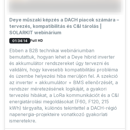
Deye műszaki képzés a DACH piacok számára –
tervezés, kompatibilitás és C&I tárolás |
SOLARKIT webinárium
Full HD
01:34:14
Ebben a B2B technikai webináriumban
bemutattuk, hogyan lehet a Deye hibrid inverter
és akkumulátor rendszereket úgy tervezni és
validálni, hogy kevesebb kompatibilitási probléma
és üzembe helyezési hiba merüljön fel. A szekció
az inverter + akkumulátor + BMS ellenőrzését, a
rendszer méretezésének logikáját, a gyakori
tervezési hibákat, a LoRa kommunikációt és a C&I
energiatárolási megoldásokat (F60, F120, 215
kWh) tárgyalta, különös tekintettel a DACH-régió
napenergia-projekteire vonatkozó gyakorlati
ismeretekre.