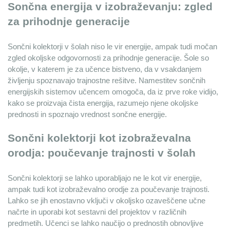
Sončna energija v izobraževanju: zgled 
za prihodnje generacije
Sončni kolektorji v šolah niso le vir energije, ampak tudi močan 
zgled okoljske odgovornosti za prihodnje generacije. Šole so 
okolje, v katerem je za učence bistveno, da v vsakdanjem 
življenju spoznavajo trajnostne rešitve. Namestitev sončnih 
energijskih sistemov učencem omogoča, da iz prve roke vidijo, 
kako se proizvaja čista energija, razumejo njene okoljske 
prednosti in spoznajo vrednost sončne energije.
Sončni kolektorji kot izobraževalna 
orodja: poučevanje trajnosti v šolah
Sončni kolektorji se lahko uporabljajo ne le kot vir energije, 
ampak tudi kot izobraževalno orodje za poučevanje trajnosti. 
Lahko se jih enostavno vključi v okoljsko ozaveščene učne 
načrte in uporabi kot sestavni del projektov v različnih 
predmetih. Učenci se lahko naučijo o prednostih obnovljive 