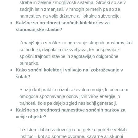
strehe in želene zmogljivosti sistema. Stroški so se v 
zadnjih letih zmanjšali, v mnogih primerih pa so za 
namestitev na voljo državne ali lokalne subvencije.
Kakšne so prednosti sončnih kolektorjev za 
stanovanjske stavbe?
Zmanjšujejo stroške za ogrevanje skupnih prostorov, kot 
so hodniki, dvigala in razsvetljava, ter prispevajo k 
splošni trajnosti stavbe in zagotavljajo dolgoročne 
prihranke.
Kako sončni kolektorji vplivajo na izobraževanje v 
šolah?
Služijo kot praktično izobraževalno orodje, ki učencem 
omogoča spoznavanje obnovljivih virov energije in 
trajnosti, šole pa dajejo zgled naslednji generaciji.
Kakšne so prednosti namestitve sončnih parkov za 
večje objekte?
Ti sistemi lahko zadovoljijo energetske potrebe velikih 
institucij, kot so športne dvorane, kavarne ali skupni 