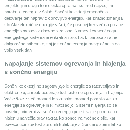
projektorji in druga tehnološka oprema, so med največjimi 
porabniki energije v šolah. Sončni kolektorji omogočajo 
delovanje teh naprav z obnovljivo energijo, kar znatno zmanjša 
stroške električne energije v šoli, še posebej ker večina porabe 
energije sovpada z dnevno svetlobo. Namestitev sončnega 
energijskega sistema je enkratna naložba, ki prinaša znatne 
dolgoročne prihranke, saj je sončna energija brezplačna in na 
voljo vsak dan.
Napajanje sistemov ogrevanja in hlajenja 
s sončno energijo
Sončni kolektorji ne zagotavljajo le energije za razsvetljavo in 
elektroniko, ampak podpirajo tudi sisteme ogrevanja in hlajenja. 
Večje šole z več prostori in skupnimi prostori porabijo veliko 
energije za ogrevanje in klimatizacijo. Sistemi hlajenja so še 
posebej primerni za sončno energijo poleti, saj je potreba po 
hlajenju največja prav takrat, ko sonce najmočneje sije, kar 
poveča učinkovitost sončnih kolektorjev. Sončni sistemi lahko 