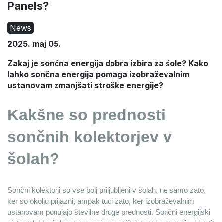
Panels?
News
2025. maj 05.
Zakaj je sončna energija dobra izbira za šole? Kako
lahko sončna energija pomaga izobraževalnim
ustanovam zmanjšati stroške energije?
Kakšne so prednosti 
Ponudba poteče: 2026.09.10.
Ponudba poteče: 2026.09.10.
azprodaja
Na zalogi
sončnih kolektorjev v 
šolah?
Sončni kolektorji so vse bolj priljubljeni v šolah, ne samo zato, 
ker so okolju prijazni, ampak tudi zato, ker izobraževalnim 
ustanovam ponujajo številne druge prednosti. Sončni energijski 