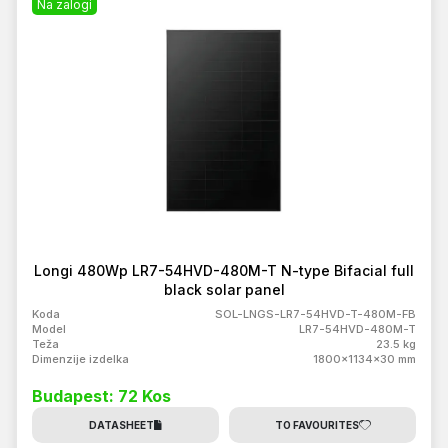
Na zalogi
Longi 480Wp LR7-54HVD-480M-T N-type Bifacial full
black solar panel
Koda
SOL-LNGS-LR7-54HVD-T-480M-FB
Model
LR7-54HVD-480M-T
Teža
23.5 kg
Dimenzije izdelka
1800x1134x30 mm
Budapest: 72 Kos
DATASHEET
TO FAVOURITES