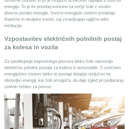
osnovne storitve, ki jih je mogoče učinkovito napajati s sončno 
energijo. To je še posebej koristno za večje šole z visoko 
dnevno porabo energije. Sončni energijski sistemi prinašajo 
finančne in okoljske koristi, saj zmanjšujejo ogljični odtis 
institucije.
Vzpostavitev električnih polnilnih postaj 
za kolesa in vozila
Za spodbujanje trajnostnega prevoza lahko šole namestijo 
električne polnilne postaje za kolesa in avtomobile. S sončnimi 
energijskimi sistemi lahko te postaje delujejo izključno na 
obnovljivi energiji, kar šoli omogoča, da daje zgled pri podpiranju 
zelenih rešitev za prevoz.