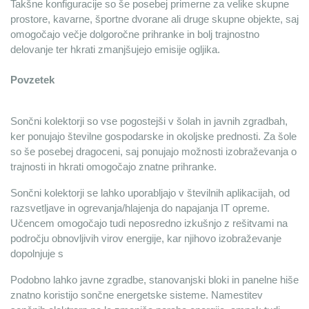
Takšne konfiguracije so še posebej primerne za velike skupne 
prostore, kavarne, športne dvorane ali druge skupne objekte, saj 
omogočajo večje dolgoročne prihranke in bolj trajnostno 
delovanje ter hkrati zmanjšujejo emisije ogljika.
Povzetek
Sončni kolektorji so vse pogostejši v šolah in javnih zgradbah, 
ker ponujajo številne gospodarske in okoljske prednosti. Za šole 
so še posebej dragoceni, saj ponujajo možnosti izobraževanja o 
trajnosti in hkrati omogočajo znatne prihranke.
Sončni kolektorji se lahko uporabljajo v številnih aplikacijah, od 
razsvetljave in ogrevanja/hlajenja do napajanja IT opreme. 
Učencem omogočajo tudi neposredno izkušnjo z rešitvami na 
področju obnovljivih virov energije, kar njihovo izobraževanje 
dopolnjuje s
Podobno lahko javne zgradbe, stanovanjski bloki in panelne hiše 
znatno koristijo sončne energetske sisteme. Namestitev 