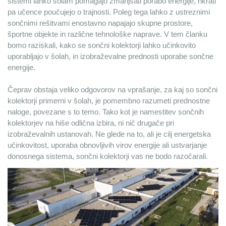
sistemi lahko šolam pomagajo zmanjšati porabo energije, hkrati 
pa učence poučujejo o trajnosti. Poleg tega lahko z ustreznimi 
sončnimi rešitvami enostavno napajajo skupne prostore, 
Tongwei 575Wp TWMND-72HD-
Deye 15kW SUN-15K-SG05LP3-
športne objekte in različne tehnološke naprave. V tem članku 
575 N-type Bifacial silver frame
SM2 Hybrid LV 3 phase invert
bomo raziskali, kako se sončni kolektorji lahko učinkovito 
solar panel
Koda
INV-DEYE-SUN-15K-SG05LP3-E
uporabljajo v šolah, in izobraževalne prednosti uporabe sončne 
Model
SUN-15K-SG05LP3-EU
oda
SOL-TWS-TWMND-72HD-575W
energije.
Teža
50
odel
TWMND-72HD-575
Dimenzije izdelka
638x408x23
eža
31.5 kg
menzije izdelka
2279x1135x36 mm
Čeprav obstaja veliko odgovorov na vprašanje, za kaj so sončni 
Budapest: 37 Kos
kolektorji primerni v šolah, je pomembno razumeti prednostne 
udapest: 114 Kos
DATASHEET
TO FAVOURITE
naloge, povezane s to temo. Tako kot je namestitev sončnih 
DATASHEET
TO FAVOURITES
kolektorjev na hiše odlična izbira, ni nič drugače pri 
izobraževalnih ustanovah. Ne glede na to, ali je cilj energetska 
Registriraj se / Prijavi se
učinkovitost, uporaba obnovljivih virov energije ali ustvarjanje 
Registriraj se / Prijavi se
donosnega sistema, sončni kolektorji vas ne bodo razočarali.
Prijavite se, da si ogledate cene!
rijavite se, da si ogledate cene!