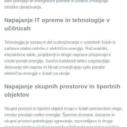
tako pokrijejo te energetske potrebe in znatno zmanjšajo 
stroške obratovanja.
Napajanje IT opreme in tehnologije v 
učilnicah
Tehnologija je sestavni del izobraževanja v sodobnih šolah in 
zahteva stalno oskrbo z električno energijo. Računalniki, 
interaktivne table, projektorji in druge naprave prispevajo k 
visoki porabi energije. Sončni kolektorji lahko zagotavljajo 
delovanje teh naprav in hkrati zmanjšujejo vpliv porabe 
električne energije v šolah na okolje.
Napajanje skupnih prostorov in športnih 
objektov
Skupni prostori in športni objekti imajo v šolah pomembno vlogo, 
vendar porabijo veliko energije. Športne dvorane, kavarne in 
skupni prostori potrebujejo ogrevanje, razsvetljavo in druge 