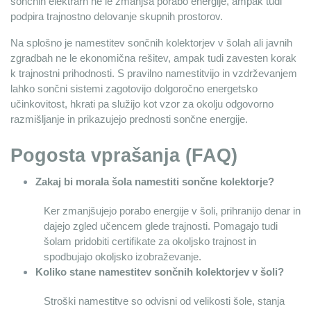
sončnih elektrarn ne le zmanjša porabo energije, ampak tudi 
podpira trajnostno delovanje skupnih prostorov.
Na splošno je namestitev sončnih kolektorjev v šolah ali javnih 
zgradbah ne le ekonomična rešitev, ampak tudi zavesten korak 
k trajnostni prihodnosti. S pravilno namestitvijo in vzdrževanjem 
lahko sončni sistemi zagotovijo dolgoročno energetsko 
učinkovitost, hkrati pa služijo kot vzor za okolju odgovorno 
razmišljanje in prikazujejo prednosti sončne energije.
Pogosta vprašanja (FAQ)
Zakaj bi morala šola namestiti sončne kolektorje?
Ker zmanjšujejo porabo energije v šoli, prihranijo denar in 
dajejo zgled učencem glede trajnosti. Pomagajo tudi 
šolam pridobiti certifikate za okoljsko trajnost in 
spodbujajo okoljsko izobraževanje.
Koliko stane namestitev sončnih kolektorjev v šoli?
Stroški namestitve so odvisni od velikosti šole, stanja 