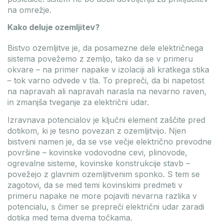
na omrežje.
Kako deluje ozemljitev?
Bistvo ozemljitve je, da posamezne dele električnega
sistema povežemo z zemljo, tako da se v primeru
okvare – na primer napake v izolaciji ali kratkega stika
– tok varno odvede v tla. To prepreči, da bi napetost
na napravah ali napravah narasla na nevarno raven,
in zmanjša tveganje za električni udar.
Izravnava potencialov je ključni element zaščite pred
dotikom, ki je tesno povezan z ozemljitvijo. Njen
bistveni namen je, da se vse večje električno prevodne
površine – kovinske vodovodne cevi, plinovode,
ogrevalne sisteme, kovinske konstrukcije stavb –
povežejo z glavnim ozemljitvenim sponko. S tem se
zagotovi, da se med temi kovinskimi predmeti v
primeru napake ne more pojaviti nevarna razlika v
potencialu, s čimer se prepreči električni udar zaradi
dotika med tema dvema točkama.