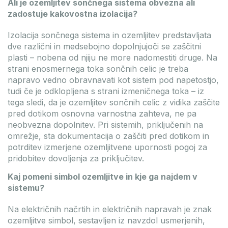
Ali je ozemljitev sončnega sistema obvezna ali
zadostuje kakovostna izolacija?
Izolacija sončnega sistema in ozemljitev predstavljata
dve različni in medsebojno dopolnjujoči se zaščitni
plasti – nobena od njiju ne more nadomestiti druge. Na
strani enosmernega toka sončnih celic je treba
napravo vedno obravnavati kot sistem pod napetostjo,
tudi če je odklopljena s strani izmeničnega toka – iz
tega sledi, da je ozemljitev sončnih celic z vidika zaščite
pred dotikom osnovna varnostna zahteva, ne pa
neobvezna dopolnitev. Pri sistemih, priključenih na
omrežje, sta dokumentacija o zaščiti pred dotikom in
potrditev izmerjene ozemljitvene upornosti pogoj za
pridobitev dovoljenja za priključitev.
Kaj pomeni simbol ozemljitve in kje ga najdem v
sistemu?
Na električnih načrtih in električnih napravah je znak
ozemljitve simbol, sestavljen iz navzdol usmerjenih,