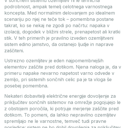
V sončnem sistemu ozemljitev ni le tehnična
podrobnost, ampak temelj celotnega varnostnega
koncepta. Med normalnim delovanjem po idealnem
scenariju po njej ne teče tok – pomembna postane
takrat, ko se nekaj ne zgodi po načrtu: napaka v
izolaciji, dogodek v bližini strele, prenapetost ali kratki
stik. V teh primerih je pravilno izveden ozemljitveni
sistem edino jamstvo, da ostanejo ljudje in naprave
zaščiteni.
Ustrezno ozemljitev je eden najpomembnejših
elementov zaščite pred dotikom. Njena naloga je, da v
primeru napake nevarno napetost varno odvede v
zemljo, pri sistemih sončnih celic pa je ta vloga še
posebej pomembna.
Nekateri dobavitelji električne energije dovoljenje za
priključitev sončnih sistemov na omrežje pogojujejo le
z obstojem poročila, ki potrjuje merjenje zaščite pred
dotikom. To pomeni, da lahko nepravilno ozemljitev
spremljajo ne le varnostne, temveč tudi pravne
posledice: sistem ne bo dobil dovoljenja za priključitev