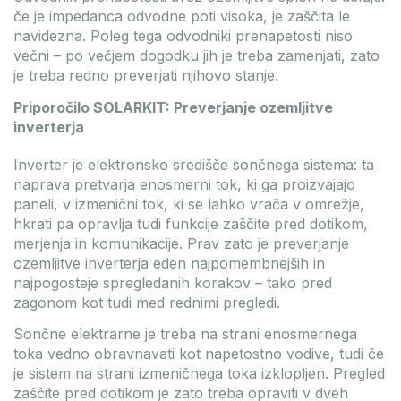
če je impedanca odvodne poti visoka, je zaščita le
navidezna. Poleg tega odvodniki prenapetosti niso
večni – po večjem dogodku jih je treba zamenjati, zato
je treba redno preverjati njihovo stanje.
Priporočilo SOLARKIT: Preverjanje ozemljitve
inverterja
Inverter je elektronsko središče sončnega sistema: ta
naprava pretvarja enosmerni tok, ki ga proizvajajo
paneli, v izmenični tok, ki se lahko vrača v omrežje,
hkrati pa opravlja tudi funkcije zaščite pred dotikom,
merjenja in komunikacije. Prav zato je preverjanje
ozemljitve inverterja eden najpomembnejših in
najpogosteje spregledanih korakov – tako pred
zagonom kot tudi med rednimi pregledi.
Sončne elektrarne je treba na strani enosmernega
toka vedno obravnavati kot napetostno vodive, tudi če
je sistem na strani izmeničnega toka izklopljen. Pregled
zaščite pred dotikom je zato treba opraviti v dveh