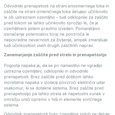
Odvodniki prenapetosti na strani enosmernega toka in
zaščite na strani izmeničnega toka delujejo učinkovito
le ob ustreznem ozemljitvi – tudi odklopniki za zaščito
pred tokom se lahko učinkovito sprožijo le, če je
ozemljitveni sistem pravilno izveden. Pomanjkljivo
izenačenje potencialov torej ne povzroča le
neposredne nevarnosti za življenje, ampak zmanjšuje
tudi učinkovitost vseh drugih zaščitnih naprav.
Zanemarjanje zaščite pred strelo in prenapetostjo
Pogosta napaka je, da se pri namestitvi ne vgradijo
ustrezna ozemljitev, odklopniki in odvodniki
prenapetosti. Brez zaščite pred dotikom lahko
morebitna napaka v izolaciji povzroči električni udar
vsakomur, ki se dotakne sistema. Brez zaščite pred
prenapetostjo pa lahko strela ali napetostni sunek v
omrežju uniči opremo v hiši in elemente sončnega
sistema.
Odvodnik prenapetosti brez ozemljitve sploh ne deluje: