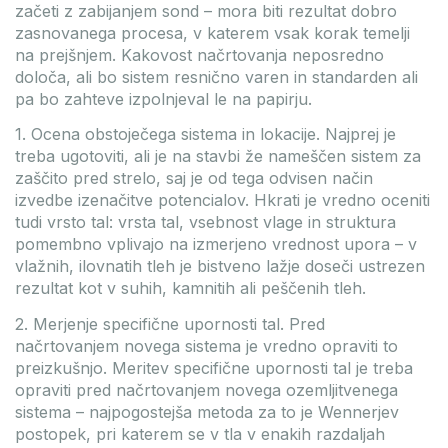
začeti z zabijanjem sond – mora biti rezultat dobro
zasnovanega procesa, v katerem vsak korak temelji
na prejšnjem. Kakovost načrtovanja neposredno
določa, ali bo sistem resnično varen in standarden ali
pa bo zahteve izpolnjeval le na papirju.
1. Ocena obstoječega sistema in lokacije. Najprej je
treba ugotoviti, ali je na stavbi že nameščen sistem za
zaščito pred strelo, saj je od tega odvisen način
izvedbe izenačitve potencialov. Hkrati je vredno oceniti
tudi vrsto tal: vrsta tal, vsebnost vlage in struktura
pomembno vplivajo na izmerjeno vrednost upora – v
vlažnih, ilovnatih tleh je bistveno lažje doseči ustrezen
rezultat kot v suhih, kamnitih ali peščenih tleh.
2. Merjenje specifične upornosti tal. Pred
načrtovanjem novega sistema je vredno opraviti to
preizkušnjo. Meritev specifične upornosti tal je treba
opraviti pred načrtovanjem novega ozemljitvenega
sistema – najpogostejša metoda za to je Wennerjev
postopek, pri katerem se v tla v enakih razdaljah