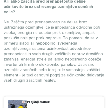
Ali lahko zaščita pred prenapetostjo deluje
učinkovito brez ustreznega ozemljitve sončnih
celic?
Ne. Zaščita pred prenapetostjo ne deluje brez
ustreznega ozemljitve: če je impedanca odvodne poti
visoka, energija ne odteče prek ozemljitve, ampak
poskuša najti pot prek naprave. To pomeni, da se v
primeru slabo ali nepopolno izvedenega
ozemljitvenega sistema učinkovitost odvodnikov
prenapetosti in vseh drugih zaščitnih naprav drastično
zmanjša, energija strele pa lahko neposredno doseže
inverter ali krmilno elektroniko panelov. Ustrezno
ozemljitev sončnih celic torej ni le samostojni zaščitni
element – je tudi osnovni pogoj za učinkovito delovanje
vseh drugih zaščitnih rešitev.
Prejšnji članek