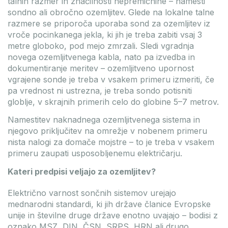
talnih razmer in značilnosti nepremičnine – namesti
sondno ali obročno ozemljitev. Glede na lokalne talne
razmere se priporoča uporaba sond za ozemljitev iz
vroče pocinkanega jekla, ki jih je treba zabiti vsaj 3
metre globoko, pod mejo zmrzali. Sledi vgradnja
novega ozemljitvenega kabla, nato pa izvedba in
dokumentiranje meritev – ozemljitveno upornost
vgrajene sonde je treba v vsakem primeru izmeriti, če
pa vrednost ni ustrezna, je treba sondo potisniti
globlje, v skrajnih primerih celo do globine 5–7 metrov.
Namestitev naknadnega ozemljitvenega sistema in
njegovo priključitev na omrežje v nobenem primeru
nista nalogi za domače mojstre – to je treba v vsakem
primeru zaupati usposobljenemu električarju.
Kateri predpisi veljajo za ozemljitev?
Električno varnost sončnih sistemov urejajo
mednarodni standardi, ki jih države članice Evropske
unije in številne druge države enotno uvajajo – bodisi z
oznako MSZ, DIN, ČSN, SRPS, HRN ali drugo