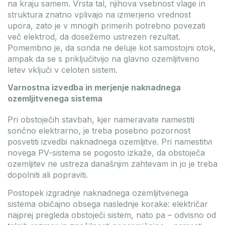
na kraju samem. Vrsta tal, njihova vsebnost vlage in
struktura znatno vplivajo na izmerjeno vrednost
upora, zato je v mnogih primerih potrebno povezati
več elektrod, da dosežemo ustrezen rezultat.
Pomembno je, da sonda ne deluje kot samostojni otok,
ampak da se s priključitvijo na glavno ozemljitveno
letev vključi v celoten sistem.
Varnostna izvedba in merjenje naknadnega
ozemljitvenega sistema
Pri obstoječih stavbah, kjer nameravate namestiti
sončno elektrarno, je treba posebno pozornost
posvetiti izvedbi naknadnega ozemljitve. Pri namestitvi
novega PV-sistema se pogosto izkaže, da obstoječa
ozemljitev ne ustreza današnjim zahtevam in jo je treba
dopolniti ali popraviti.
Postopek izgradnje naknadnega ozemljitvenega
sistema običajno obsega naslednje korake: električar
najprej pregleda obstoječi sistem, nato pa – odvisno od