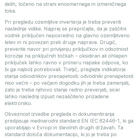
delih, ločeno na strani enosmernega in izmeničnega
toka.
Pri pregledu ozemljitve inverterja je treba preveriti
naslednje vidike. Najprej se prepričajte, da je zaščitni
vodnik priključen neposredno na glavno ozemljitveno
letev in ni povezan prek druge naprave. Drugič,
preverite navor pri privijanju priključkov in odsotnost
korozije na priključnih točkah – oksidiran ali ohlapen
priključek lahko ravno v primeru napake odpove, ko
bi ga najbolj potrebovali. Tretjič, preglejte indikatorje
stanja odvodnikov prenapetosti: odvodniki prenapetosti
niso večni – po večjem dogodku jih je treba zamenjati,
zato je treba njihovo stanje redno preverjati, sicer
lahko naslednji izpust nezaščiteno prizadene
elektroniko.
Obveznost izvedbe pregleda in dokumentiranja
predpisuje mednarodni standard EN IEC 62446-1, ki ga
uporabljajo v Evropi in številnih drugih državah. Ta
standard določa dokumentacijo, ki jo je treba po