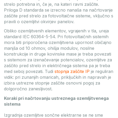
strelo potrebna in, če je, na kateri ravni zaščite.
Priloga D standarda se izrecno nanaša na načrtovanje
zaščite pred strelo za fotovoltaične sisteme, vključno s
pravili o ozemljitvi okvirjev panelov.
Obliko ozemljitvenih elementov, vgrajenih v tla, ureja
standard IEC 60364-5-54. Pri fotovoltaičnih sistemih
mora biti priporočena ozemljitvena upornost običajno
manjša od 10 ohmov, ohišja modulov, nosilne
konstrukcije in druge kovinske mase je treba povezati
s sistemom za izenačevanje potencialov, ozemljitve za
zaščito pred strelo in električnega sistema pa je treba
med seboj povezati. Tudi
stopnja zaščite IP
je reguliran
vidik: pri zunanjih omaricah, priključkih in napravah je
izbira ustrezne stopnje zaščite osnovni pogoj za
dolgoročno zanesljivost.
Koraki pri načrtovanju ustreznega ozemljitvenega
sistema
Izgradnja ozemljitve sončne elektrarne se ne sme