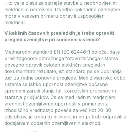
– to velja zlasti za starejše stavbe z neobnovljenim
električnim omrežjem. Izvedbo naknadne ozemljitve
mora v vsakem primeru opraviti usposobljen
električar.
V kakšnih časovnih presledkih je treba opraviti
pregled ozemljitve pri sončnem sistemu?
Mednarodni standard EN IEC 62446-1 določa, da je
pred zagonom omrežnega fotovoltaičnega sistema
obvezno opraviti celoten električni pregled in
dokumentirati rezultate, isti standard pa se uporablja
tudi za redne ponovne preglede. Med življenjsko dobo
sistema se lahko upornost ozemljitve občasno
spremeni zaradi stanja tal, korozijskih procesov in
staranja priključkov. Če se med rednim merjenjem
vrednost ozemljitvene upornosti v primerjavi z
izhodiščno vrednostjo poveča za več kot 20–30
odstotkov, je treba to preveriti in po potrebi odpraviti z
dodajanjem dodatnih ozemljitvenih elektrod.