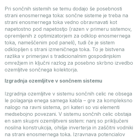
Pri sončnih sistemih se temu dodajo še posebnosti
strani enosmernega toka: sončne sisteme je treba na
strani enosmernega toka vedno obravnavati kot
napetostno pod napetostjo (razen v primeru sistemov,
opremljenih z optimizatorjem za odklop enosmernega
toka, nameščenim pod paneli), tudi če je sistem
odklopljen s strani izmeničnega toka. To je bistvena
razlika v primerjavi s tradicionalnim gospodinjskim
omrežjem in ključni razlog za posebno skrbno izvedbo
ozemljitve sončnega kolektorja.
Izgradnja ozemljitve v sončnem sistemu
Izgradnja ozemljitve v sistemu sončnih celic ne obsega
le polaganja enega samega kabla – gre za kompleksno
nalogo na ravni sistema, pri kateri so vsi elementi
medsebojno povezani. V sistemu sončnih celic obstaja
en sam skupni ozemljitveni sistem: nanj so priključeni
nosilna konstrukcija, ohišje inverterja in zaščitni vodniki
na strani enosmernega toka. Izravnava potencialov