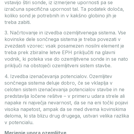
vstavijo štiri sonde, iz izmerjene upornosti pa se
izračuna specifična upornost tal. Ta podatek določa,
koliko sond je potrebnih in v kakšno globino jih je
treba zabiti.
3. Načrtovanje in izvedba ozemljitvenega sistema. Vse
kovinske dele sončnega sistema je treba povezati v
zvezdasti vzorec: vsak posamezen nosilni element je
treba prek zbiralne letve EPH priključiti na glavni
vodnik, ki poteka vse do ozemljitvene sonde in se nato
priključi na obstoječi ozemljitveni sistem stavbe.
4. Izvedba izenačevanja potencialov. Ozemljitev
sončnega sistema deluje dobro, če se vklaplja v
celoten sistem izenačevanja potencialov stavbe in ne
predstavlja ločene rešitve – v primeru udara strele ali
napake ni največja nevarnost, da se na eni točki pojavi
visoka napetost, ampak da se med dvema kovinskima
deloma, ki sta blizu drug drugega, ustvari velika razlika
v potencialu.
Merjenje upora ozemljitve