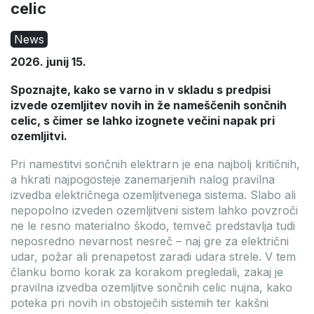
celic
News
2026. junij 15.
Spoznajte, kako se varno in v skladu s predpisi
izvede ozemljitev novih in že nameščenih sončnih
celic, s čimer se lahko izognete večini napak pri
ozemljitvi.
Ponudba poteče: 2026.09.10.
Ponudba poteče: 2026.09.10.
Pri namestitvi sončnih elektrarn je ena najbolj kritičnih,
a hkrati najpogosteje zanemarjenih nalog pravilna
azprodaja
Na zalogi
izvedba električnega ozemljitvenega sistema. Slabo ali
nepopolno izveden ozemljitveni sistem lahko povzroči
ne le resno materialno škodo, temveč predstavlja tudi
neposredno nevarnost nesreč – naj gre za električni
udar, požar ali prenapetost zaradi udara strele. V tem
članku bomo korak za korakom pregledali, zakaj je
pravilna izvedba ozemljitve sončnih celic nujna, kako
poteka pri novih in obstoječih sistemih ter kakšni