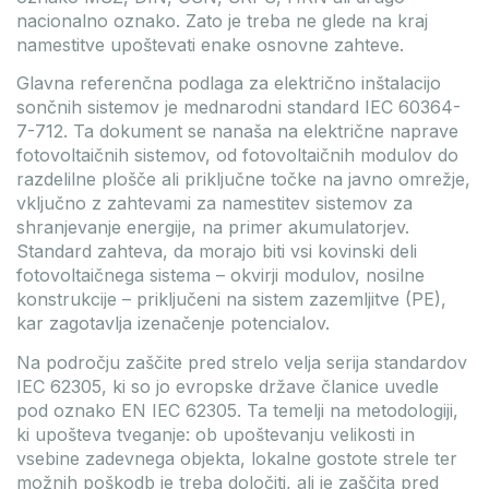
nacionalno oznako. Zato je treba ne glede na kraj
namestitve upoštevati enake osnovne zahteve.
Glavna referenčna podlaga za električno inštalacijo
sončnih sistemov je mednarodni standard IEC 60364-
7-712. Ta dokument se nanaša na električne naprave
fotovoltaičnih sistemov, od fotovoltaičnih modulov do
razdelilne plošče ali priključne točke na javno omrežje,
vključno z zahtevami za namestitev sistemov za
shranjevanje energije, na primer akumulatorjev.
Standard zahteva, da morajo biti vsi kovinski deli
fotovoltaičnega sistema – okvirji modulov, nosilne
konstrukcije – priključeni na sistem zazemljitve (PE),
kar zagotavlja izenačenje potencialov.
Na področju zaščite pred strelo velja serija standardov
IEC 62305, ki so jo evropske države članice uvedle
pod oznako EN IEC 62305. Ta temelji na metodologiji,
ki upošteva tveganje: ob upoštevanju velikosti in
vsebine zadevnega objekta, lokalne gostote strele ter
možnih poškodb je treba določiti, ali je zaščita pred