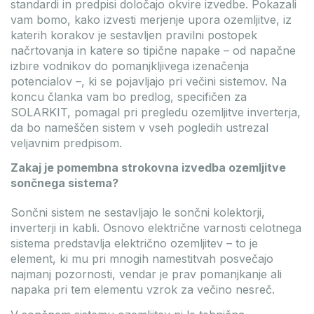
standardi in predpisi določajo okvire izvedbe. Pokazali
vam bomo, kako izvesti merjenje upora ozemljitve, iz
katerih korakov je sestavljen pravilni postopek
Enerack FLAT10 EPDM rubber
Deye 15kW SUN-15K-SG05LP3-
načrtovanja in katere so tipične napake – od napačne
200x100x15mm
SM2 Hybrid LV 3 phase invert
izbire vodnikov do pomanjkljivega izenačenja
oda
MOS-MKT-F10-EPDM
Koda
INV-DEYE-SUN-15K-SG05LP3-E
potencialov –, ki se pojavljajo pri večini sistemov. Na
odel
ERK-EFT-03
Model
SUN-15K-SG05LP3-EU
koncu članka vam bo predlog, specifičen za
eža paketa
2.2 kg
Teža
50
menzije paketa
540x220x380 mm
Dimenzije izdelka
638x408x23
SOLARKIT, pomagal pri pregledu ozemljitve inverterja,
da bo nameščen sistem v vseh pogledih ustrezal
udapest: 1781 Paket
Budapest: 37 Kos
veljavnim predpisom.
DATASHEET
TO FAVOURITES
DATASHEET
TO FAVOURITE
Zakaj je pomembna strokovna izvedba ozemljitve
sončnega sistema?
Registriraj se / Prijavi se
Registriraj se / Prijavi se
Sončni sistem ne sestavljajo le sončni kolektorji,
rijavite se, da si ogledate cene!
Prijavite se, da si ogledate cene!
inverterji in kabli. Osnovo električne varnosti celotnega
sistema predstavlja električno ozemljitev – to je
element, ki mu pri mnogih namestitvah posvečajo
najmanj pozornosti, vendar je prav pomanjkanje ali
napaka pri tem elementu vzrok za večino nesreč.