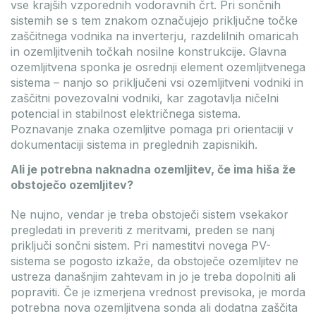
vse krajših vzporednih vodoravnih črt. Pri sončnih
sistemih se s tem znakom označujejo priključne točke
zaščitnega vodnika na inverterju, razdelilnih omaricah
in ozemljitvenih točkah nosilne konstrukcije. Glavna
ozemljitvena sponka je osrednji element ozemljitvenega
sistema – nanjo so priključeni vsi ozemljitveni vodniki in
zaščitni povezovalni vodniki, kar zagotavlja ničelni
potencial in stabilnost električnega sistema.
Poznavanje znaka ozemljitve pomaga pri orientaciji v
dokumentaciji sistema in preglednih zapisnikih.
Ali je potrebna naknadna ozemljitev, če ima hiša že
obstoječo ozemljitev?
Ne nujno, vendar je treba obstoječi sistem vsekakor
pregledati in preveriti z meritvami, preden se nanj
priključi sončni sistem. Pri namestitvi novega PV-
sistema se pogosto izkaže, da obstoječe ozemljitev ne
ustreza današnjim zahtevam in jo je treba dopolniti ali
popraviti. Če je izmerjena vrednost previsoka, je morda
potrebna nova ozemljitvena sonda ali dodatna zaščita