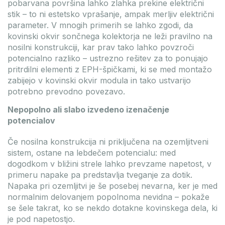
pobarvana površina lahko zlahka prekine električni
stik – to ni estetsko vprašanje, ampak merljiv električni
parameter. V mnogih primerih se lahko zgodi, da
kovinski okvir sončnega kolektorja ne leži pravilno na
nosilni konstrukciji, kar prav tako lahko povzroči
potencialno razliko – ustrezno rešitev za to ponujajo
pritrdilni elementi z EPH-špičkami, ki se med montažo
zabijejo v kovinski okvir modula in tako ustvarijo
potrebno prevodno povezavo.
Nepopolno ali slabo izvedeno izenačenje
potencialov
Če nosilna konstrukcija ni priključena na ozemljitveni
sistem, ostane na lebdečem potencialu: med
dogodkom v bližini strele lahko prevzame napetost, v
primeru napake pa predstavlja tveganje za dotik.
Napaka pri ozemljitvi je še posebej nevarna, ker je med
normalnim delovanjem popolnoma nevidna – pokaže
se šele takrat, ko se nekdo dotakne kovinskega dela, ki
je pod napetostjo.