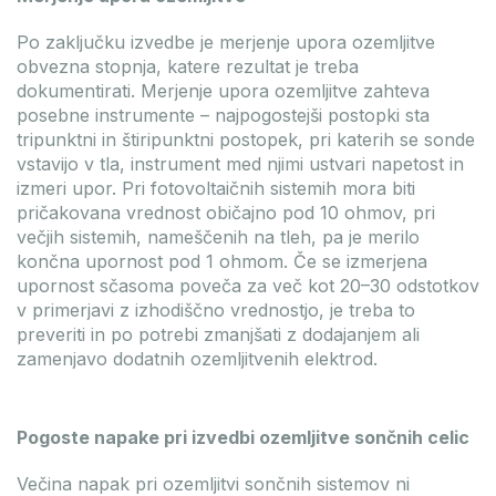
Po zaključku izvedbe je merjenje upora ozemljitve
obvezna stopnja, katere rezultat je treba
dokumentirati. Merjenje upora ozemljitve zahteva
posebne instrumente – najpogostejši postopki sta
tripunktni in štiripunktni postopek, pri katerih se sonde
vstavijo v tla, instrument med njimi ustvari napetost in
izmeri upor. Pri fotovoltaičnih sistemih mora biti
pričakovana vrednost običajno pod 10 ohmov, pri
večjih sistemih, nameščenih na tleh, pa je merilo
končna upornost pod 1 ohmom. Če se izmerjena
upornost sčasoma poveča za več kot 20–30 odstotkov
v primerjavi z izhodiščno vrednostjo, je treba to
preveriti in po potrebi zmanjšati z dodajanjem ali
zamenjavo dodatnih ozemljitvenih elektrod.
Pogoste napake pri izvedbi ozemljitve sončnih celic
Večina napak pri ozemljitvi sončnih sistemov ni