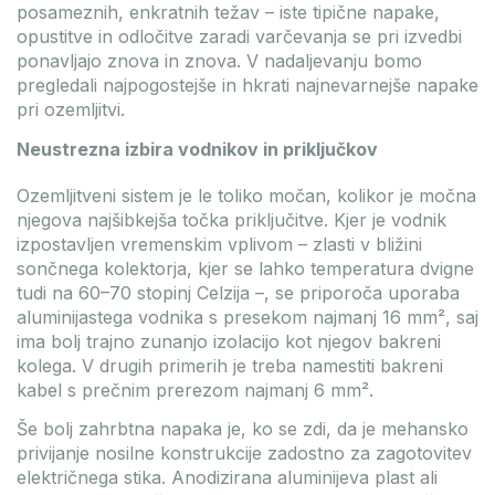
posameznih, enkratnih težav – iste tipične napake,
opustitve in odločitve zaradi varčevanja se pri izvedbi
ponavljajo znova in znova. V nadaljevanju bomo
pregledali najpogostejše in hkrati najnevarnejše napake
pri ozemljitvi.
Neustrezna izbira vodnikov in priključkov
Ozemljitveni sistem je le toliko močan, kolikor je močna
njegova najšibkejša točka priključitve. Kjer je vodnik
izpostavljen vremenskim vplivom – zlasti v bližini
sončnega kolektorja, kjer se lahko temperatura dvigne
tudi na 60–70 stopinj Celzija –, se priporoča uporaba
aluminijastega vodnika s presekom najmanj 16 mm², saj
ima bolj trajno zunanjo izolacijo kot njegov bakreni
kolega. V drugih primerih je treba namestiti bakreni
kabel s prečnim prerezom najmanj 6 mm².
Še bolj zahrbtna napaka je, ko se zdi, da je mehansko
privijanje nosilne konstrukcije zadostno za zagotovitev
električnega stika. Anodizirana aluminijeva plast ali