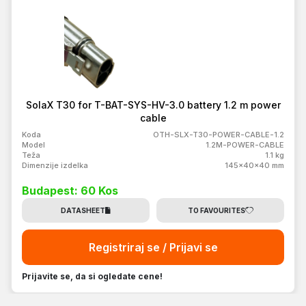
SolaX T30 for T-BAT-SYS-HV-3.0 battery 1.2 m power
cable
Koda
OTH-SLX-T30-POWER-CABLE-1.2
Model
1.2M-POWER-CABLE
Teža
1.1 kg
Dimenzije izdelka
145x40x40 mm
Budapest: 60 Kos
DATASHEET
TO FAVOURITES
Registriraj se / Prijavi se
Prijavite se, da si ogledate cene!