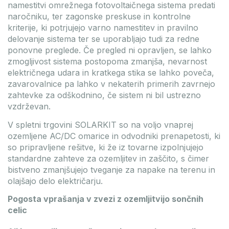
namestitvi omrežnega fotovoltaičnega sistema predati
naročniku, ter zagonske preskuse in kontrolne
kriterije, ki potrjujejo varno namestitev in pravilno
delovanje sistema ter se uporabljajo tudi za redne
ponovne preglede. Če pregled ni opravljen, se lahko
zmogljivost sistema postopoma zmanjša, nevarnost
električnega udara in kratkega stika se lahko poveča,
zavarovalnice pa lahko v nekaterih primerih zavrnejo
zahtevke za odškodnino, če sistem ni bil ustrezno
vzdrževan.
V spletni trgovini SOLARKIT so na voljo vnaprej
ozemljene AC/DC omarice in odvodniki prenapetosti, ki
so pripravljene rešitve, ki že iz tovarne izpolnjujejo
standardne zahteve za ozemljitev in zaščito, s čimer
bistveno zmanjšujejo tveganje za napake na terenu in
olajšajo delo električarju.
Pogosta vprašanja v zvezi z ozemljitvijo sončnih
celic