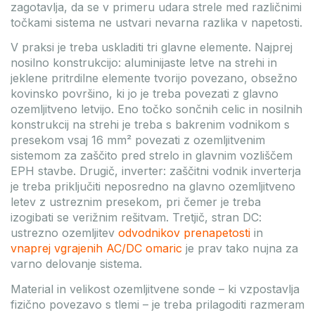
zagotavlja, da se v primeru udara strele med različnimi
točkami sistema ne ustvari nevarna razlika v napetosti.
V praksi je treba uskladiti tri glavne elemente. Najprej
nosilno konstrukcijo: aluminijaste letve na strehi in
jeklene pritrdilne elemente tvorijo povezano, obsežno
kovinsko površino, ki jo je treba povezati z glavno
ozemljitveno letvijo. Eno točko sončnih celic in nosilnih
konstrukcij na strehi je treba s bakrenim vodnikom s
presekom vsaj 16 mm² povezati z ozemljitvenim
sistemom za zaščito pred strelo in glavnim vozliščem
EPH stavbe. Drugič, inverter: zaščitni vodnik inverterja
je treba priključiti neposredno na glavno ozemljitveno
letev z ustreznim presekom, pri čemer je treba
izogibati se verižnim rešitvam. Tretjič, stran DC:
ustrezno ozemljitev
odvodnikov prenapetosti
in
vnaprej vgrajenih AC/DC omaric
je prav tako nujna za
varno delovanje sistema.
Material in velikost ozemljitvene sonde – ki vzpostavlja
fizično povezavo s tlemi – je treba prilagoditi razmeram