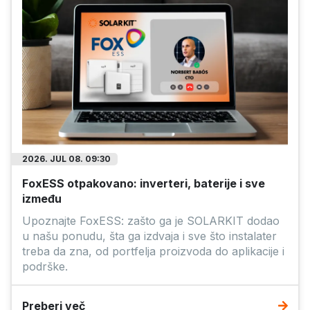
2026. JUL 08. 09:30
FoxESS otpakovano: inverteri, baterije i sve
između
Upoznajte FoxESS: zašto ga je SOLARKIT dodao
u našu ponudu, šta ga izdvaja i sve što instalater
treba da zna, od portfelja proizvoda do aplikacije i
podrške.
Preberi več