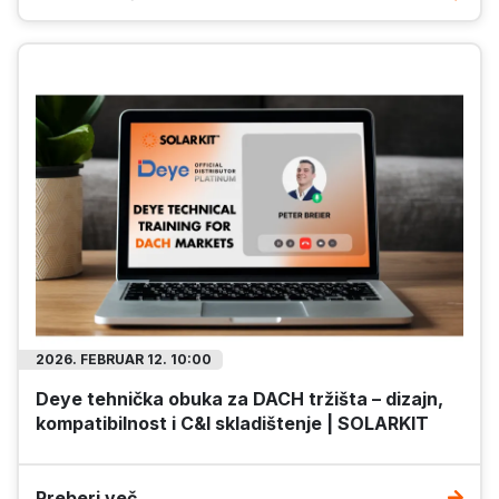
Ponudba poteče: 2026.09.10.
Ponudba poteče: 2026.09.10.
Pista
Na zalogi
2026. FEBRUAR 12. 10:00
Deye tehnička obuka za DACH tržišta – dizajn,
kompatibilnost i C&I skladištenje | SOLARKIT
Tongwei 575Wp TWMND-
FoxESS 15kW Hybrid HV 3
Preberi več