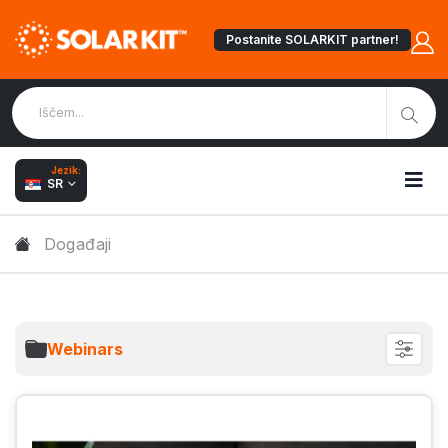
Postanite SOLARKIT partner!
Jezik:
SR
Događaji
Webinars