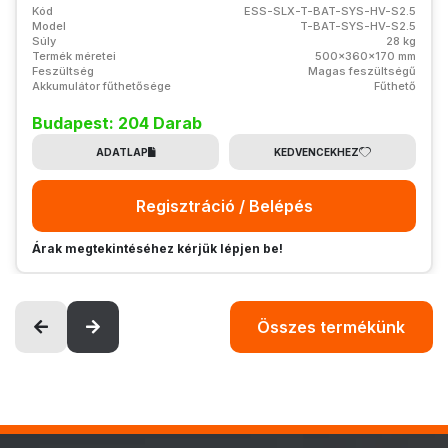
Kód
ESS-SLX-T-BAT-SYS-HV-S2.5
Model
T-BAT-SYS-HV-S2.5
Súly
28 kg
Termék méretei
500x360x170 mm
Feszültség
Magas feszültségű
Akkumulátor fűthetősége
Fűthető
Budapest: 204 Darab
ADATLAP
KEDVENCEKHEZ
Regisztráció / Belépés
Árak megtekintéséhez kérjük lépjen be!
Összes termékünk