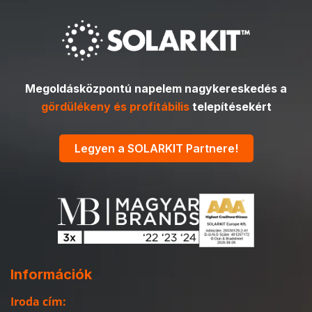
Megoldásközpontú napelem nagykereskedés a
gördülékeny és profitábilis
telepítésekért
Legyen a SOLARKIT Partnere!
Információk
Iroda cím: