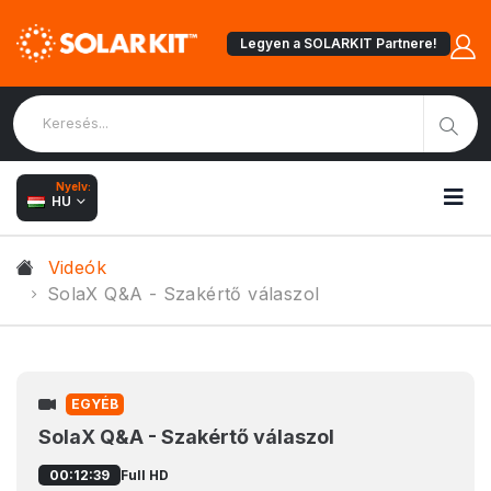
Legyen a SOLARKIT Partnere!
Nyelv:
HU
Videók
SolaX Q&A - Szakértő válaszol
EGYÉB
SolaX Q&A - Szakértő válaszol
Full HD
00:12:39