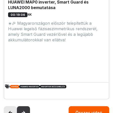
HUAWEI MAP0 inverter, Smart Guard és
LUNA2000 bemutatása
4K
00:19:06
☀️🎉 Magyarországon először telepítettük a
Huawei legelső fázisaszimmetrikus rendszerét,
amely Smart Guard vezérlővel és a legújabb
akkumulátorokkal van ellátva!
EGYÉB
HUAWEI INVERTER
INVERTER BEÜZEMELÉS
Összes videó