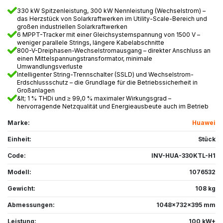
330 kW Spitzenleistung, 300 kW Nennleistung (Wechselstrom) –
das Herzstück von Solarkraftwerken im Utility-Scale-Bereich und
großen industriellen Solarkraftwerken
6 MPPT-Tracker mit einer Gleichsystemspannung von 1500 V –
weniger parallele Strings, längere Kabelabschnitte
800-V-Dreiphasen-Wechselstromausgang – direkter Anschluss an
einen Mittelspannungstransformator, minimale
Umwandlungsverluste
Intelligenter String-Trennschalter (SSLD) und Wechselstrom-
Erdschlussschutz – die Grundlage für die Betriebssicherheit in
Großanlagen
&lt; 1 % THDi und ≥ 99,0 % maximaler Wirkungsgrad –
hervorragende Netzqualität und Energieausbeute auch im Betrieb
Marke:
Huawei
Einheit:
Stück
Code:
INV-HUA-330KTL-H1
Modell:
1076532
Gewicht:
108 kg
Abmessungen:
1048x732x395 mm
Leistung:
100 kW+