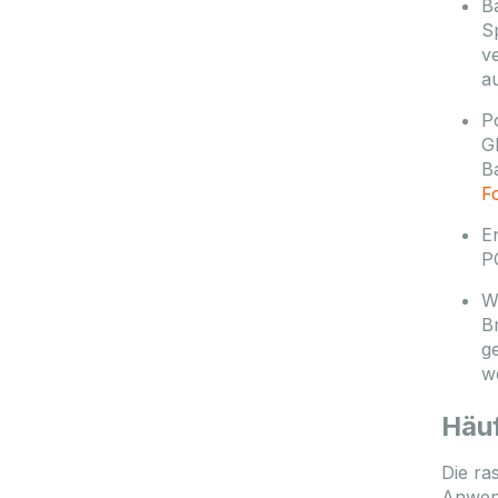
B
S
v
a
P
G
B
F
E
P
W
B
g
w
Häuf
Die ra
Anwend