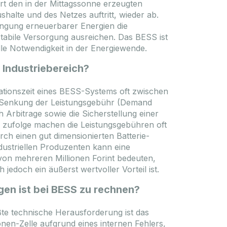
ert den in der Mittagssonne erzeugten
halte und des Netzes auftritt, wieder ab.
ingung erneuerbarer Energien die
stabile Versorgung ausreichen. Das BESS ist
lle Notwendigkeit in der Energiewende.
 Industriebereich?
sationszeit eines BESS-Systems oft zwischen
 die Senkung der Leistungsgebühr (Demand
 Arbitrage sowie die Sicherstellung einer
 zufolge machen die Leistungsgebühren oft
h einen gut dimensionierten Batterie-
dustriellen Produzenten kann eine
von mehreren Millionen Forint bedeuten,
edoch ein äußerst wertvoller Vorteil ist.
en ist bei BESS zu rechnen?
ößte technische Herausforderung ist das
en-Zelle aufgrund eines internen Fehlers,