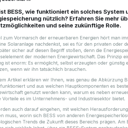
st BESS, wie funktioniert ein solches System 
iespeicherung nützlich? Erfahren Sie mehr übe
tzmöglichkeiten und seine zukünftige Rolle.
el zum Vormarsch der erneuerbaren Energien hört man i
ine Solaranlage nachdenkst, sei es für den privaten oder de
päter sicher auf diesen Begriff stoßen, denn die Energiespei
selelement der modernen Energiewirtschaft. Das Prinzip ei
g ist enorm: Es ermöglicht, selbst erzeugten oder günstig
zen, wenn wir ihn tatsächlich brauchen.
sem Artikel erklären wir Ihnen, was genau die Abkürzung B
 funktioniert und aus welchen Hauptkomponenten es besteh
ewirtschaft genutzt werden kann, warum es neben erneuer
 Vorteile es im Unternehmens- und Industriesektor bietet.
rden auch darauf eingehen, mit welchen Herausforderunge
n muss, worin sich BESS von anderen Energiespeicherlös
logischen Trends die Zukunft dieses Bereichs prägen. Am 