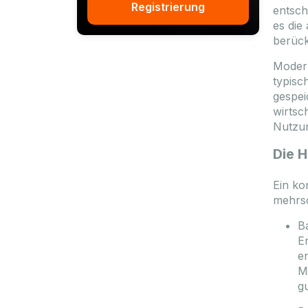
Registrierung
entsch
es die
berück
Modern
typisc
gespei
wirtsc
Nutzun
Die 
Ein ko
mehrsc
B
E
e
M
gu