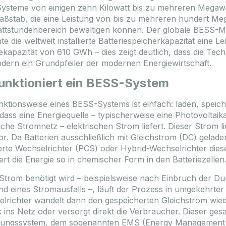
Abmessungen
1200x1100x6
Systeme von einigen zehn Kilowatt bis zu mehreren Megawa
est: 114 Stück
ßstab, die eine Leistung von bis zu mehreren hundert Meg
Budapest: 13 Stück
ASHEET
TO FAVOURITES
ttstundenbereich bewältigen können. Der globale BESS-Mar
DATASHEET
TO FAVOURIT
hte die weltweit installierte Batteriespeicherkapazität eine
ekapazität von 610 GWh – dies zeigt deutlich, dass die Tec
gistrieren / Anmelden
Registrieren / Anmelde
ondern ein Grundpfeiler der modernen Energiewirtschaft.
elden Sie sich an, um die Preise
unktioniert ein BESS-System
Bitte melden Sie sich an, um die 
igen!
anzuzeigen!
nktionsweise eines BESS-Systems ist einfach: laden, speic
 dass eine Energiequelle – typischerweise eine Photovoltaik
liche Stromnetz – elektrischen Strom liefert. Dieser Strom 
or. Da Batterien ausschließlich mit Gleichstrom (DC) gela
ierte Wechselrichter (PCS) oder Hybrid-Wechselrichter di
ert die Energie so in chemischer Form in den Batteriezellen
trom benötigt wird – beispielsweise nach Einbruch der Dun
d eines Stromausfalls –, läuft der Prozess in umgekehrte
lrichter wandelt dann den gespeicherten Gleichstrom wied
 ins Netz oder versorgt direkt die Verbraucher. Dieser ges
ungssystem, dem sogenannten EMS (Energy Management Sy