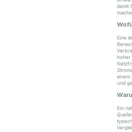
damit 
mache
Wofü
Eine d
Bereic
Verbra
hoher 
Netzfr
Stroma
einem 
und ge
Waru
Ein na
Quelle
typisc
Vergle