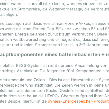
eidet, wann es sinnvoll ist zu laden, wann es sinnvoll ist
 aktuellen Strompreise, die Wettervorhersage, die Verbr
sichtigen.
e Lösungen auf Basis von Lithium-Ionen-Akkus, insbesond
herweise mit einer Round-Trip-Effizienz zwischen 85 und 95
cherten Energie gelangen zurück zum Verbraucher. Diese 
haftlich wettbewerbsfähig und ermöglicht es, dass sich ein 
gsart und lokalen Strompreisen bereits in 3–7 Jahren amort
Hauptkomponenten eines batteriebasierten En
mplettes BESS-System ist nicht nur eine Ansammlung von B
hichtige Architektur. Die folgenden fünf Komponenten sin
atteriemodule und Zellen – Dies ist das Herzstück des Syst
nergiespeicherung stattfindet. Die Zellen werden in Reihe 
ntstehen, aus denen sich Racks (Gestelle) und schließlich 
arkt dominiert heute die LiFePO₄-Chemie aufgrund ihrer Sic
tes Beispiel hierfür ist die
dyness-Energiespeicher-Produktf