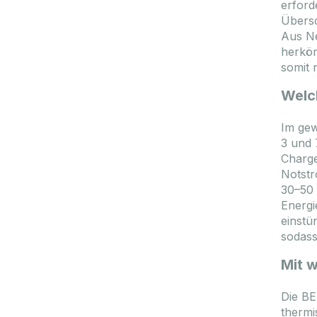
erford
Übersc
Aus Ne
herköm
somit 
Welc
Im gew
3 und 
Charge
Notstr
30–50 
Energi
einstü
sodass
Mit 
Die BE
thermi