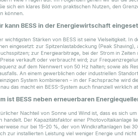
Sie sich ein klares Bild vom praktischen Nutzen, den Gren
n können.
r kann BESS in der Energiewirtschaft eingese
er wichtigsten Stärken von BESS ist seine Vielseitigkeit. In d
hen eingesetzt: zur Spitzenlastabdeckung (Peak Shaving),
uchsspitzen; zur Energiearbitrage, bei der Strom in Zeiten 
Preise verkauft oder verbraucht wird; zur Frequenzregelung
equenz auf dem Nennwert von 50 Hz halten; sowie als Rese
usfalls. An einem gewerblichen oder industriellen Standort
einzigen System kombinieren – in der Fachsprache wird die
nau das macht ein BESS-System auch finanziell wirklich at
m ist BESS neben erneuerbaren Energiequelle
türlicher Nachteil von Sonne und Wind ist, dass es sich u
n handelt. Der Kapazitätsfaktor einer Photovoltaikanlage l
herweise nur bei 15–20 %, der von Windkraftanlagen bei 30
ich zur installierten Leistung viel weniger Energie und ni