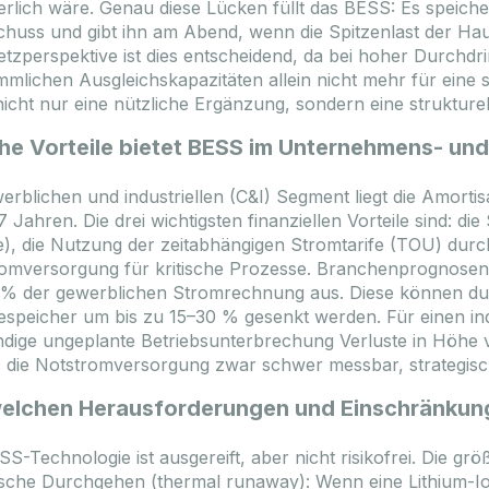
erlich wäre. Genau diese Lücken füllt das BESS: Es speich
huss und gibt ihn am Abend, wenn die Spitzenlast der Haus
tzperspektive ist dies entscheidend, da bei hoher Durchdr
mlichen Ausgleichskapazitäten allein nicht mehr für eine 
nicht nur eine nützliche Ergänzung, sondern eine strukture
he Vorteile bietet BESS im Unternehmens- und
erblichen und industriellen (C&I) Segment liegt die Amorti
7 Jahren. Die drei wichtigsten finanziellen Vorteile sind:
), die Nutzung der zeitabhängigen Stromtarife (TOU) durch
omversorgung für kritische Prozesse. Branchenprognosen
% der gewerblichen Stromrechnung aus. Diese können durc
espeicher um bis zu 15–30 % gesenkt werden. Für einen in
ndige ungeplante Betriebsunterbrechung Verluste in Höhe 
 die Notstromversorgung zwar schwer messbar, strategisch j
welchen Herausforderungen und Einschränkung
SS-Technologie ist ausgereift, aber nicht risikofrei. Die gr
sche Durchgehen (thermal runaway): Wenn eine Lithium-Ion