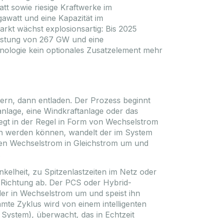
00 mm
tt sowie riesige Kraftwerke im
Budapest: 1781 Paket
awatt und eine Kapazität im
DATASHEET
TO FAVOURITES
kt wächst explosionsartig: Bis 2025
ES
 Leistung von 267 GW und eine
Registrieren / Anmelden
hnologie kein optionales Zusatzelement mehr
n
Bitte melden Sie sich an, um die Preise
anzuzeigen!
Preise
hern, dann entladen. Der Prozess beginnt
anlage, eine Windkraftanlage oder das
liegt in der Regel in Form von Wechselstrom
den werden können, wandelt der im System
esen Wechselstrom in Gleichstrom um und
.
kelheit, zu Spitzenlastzeiten im Netz oder
r Richtung ab. Der PCS oder Hybrid-
er in Wechselstrom um und speist ihn
amte Zyklus wird von einem intelligenten
stem), überwacht, das in Echtzeit