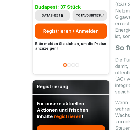
(C&I) 
Budapest: 37 Stück
Budap
Netzma
DATASHEET
TO FAVOURITES
DAT
Gigawa
erreic
Energi
Registrieren / Anmelden
Re
ist, s
Bitte melden Sie sich an, um die Preise
Bitte m
So f
anzuzeigen!
anzuze
Die Fu
damit,
öffent
(AC) v
integr
Registrierung
speich
Wenn S
Für unsere aktuellen
währen
Aktionen und frischen
Wechse
Inhalte
registrieren
!
zurück
Steuer