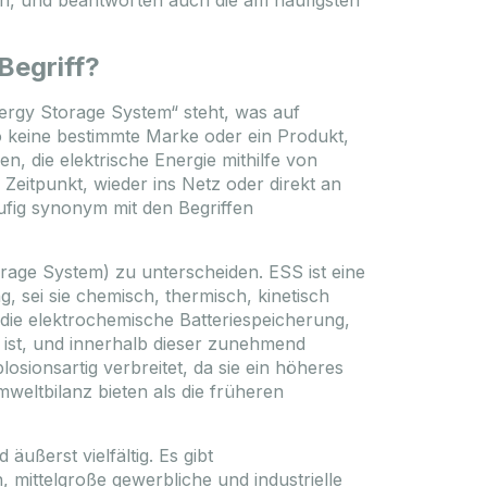
n, und beantworten auch die am häufigsten
Angebot läuft ab: 2026.09.10.
Begriff?
Auslauf
nergy Storage System“ steht, was auf
o keine bestimmte Marke oder ein Produkt,
, die elektrische Energie mithilfe von
Zeitpunkt, wieder ins Netz oder direkt an
ufig synonym mit den Begriffen
rage System) zu unterscheiden. ESS ist eine
g, sei sie chemisch, thermisch, kinetisch
 die elektrochemische Batteriespeicherung,
 ist, und innerhalb dieser zunehmend
 3
Enerack FLAT10 EPDM rubber
osionsartig verbreitet, da sie ein höheres
ed
200x100x15mm
weltbilanz bieten als die früheren
Code
MOS-MKT-F10-EPDM
Modell
ERK-EFT-03
-FOX-
Paketgewicht
2.2 kg
EP12
Abmessungen des
540x220x380
ßerst vielfältig. Es gibt
2 PLUS
Pakets
mm
132 kg
 mittelgroße gewerbliche und industrielle