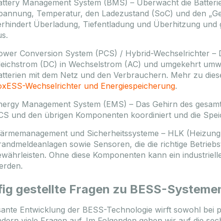
attery Management System (BMS) – Überwacht die Batterie.
pannung, Temperatur, den Ladezustand (SoC) und den „Ges
erhindert Überladung, Tiefentladung und Überhitzung und 
us.
ower Conversion System (PCS) / Hybrid-Wechselrichter – De
leichstrom (DC) in Wechselstrom (AC) und umgekehrt umwa
atterien mit dem Netz und den Verbrauchern. Mehr zu dies
oxESS-Wechselrichter und Energiespeicherung
.
nergy Management System (EMS) – Das Gehirn des gesamt
CS und den übrigen Komponenten koordiniert und die Speich
ärmemanagement und Sicherheitssysteme – HLK (Heizung, 
randmeldeanlagen sowie Sensoren, die die richtige Betriebs
ewährleisten. Ohne diese Komponenten kann ein industriell
erden.
ig gestellte Fragen zu BESS-Systeme
sante Entwicklung der BESS-Technologie wirft sowohl bei pri
ern viele Fragen auf. Im Folgenden gehen wir auf die sec