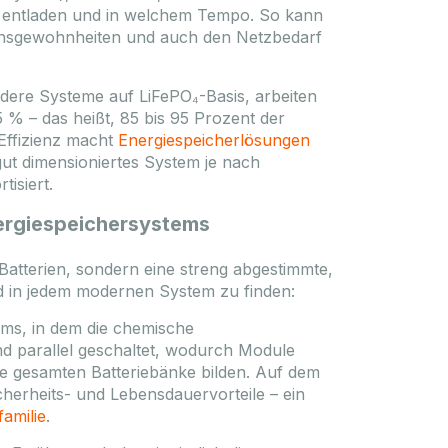
 zu entladen und in welchem Tempo. So kann
auchsgewohnheiten und auch den Netzbedarf
ere Systeme auf LiFePO₄-Basis, arbeiten
 % – das heißt, 85 bis 95 Prozent der
Effizienz macht
Energiespeicherlösungen
gut dimensioniertes System je nach
isiert.
ergiespeichersystems
atterien, sondern eine streng abgestimmte,
d in jedem modernen System zu finden:
ems, in dem die chemische
und parallel geschaltet, wodurch Module
die gesamten Batteriebänke bilden. Auf dem
herheits- und Lebensdauervorteile – ein
amilie
.