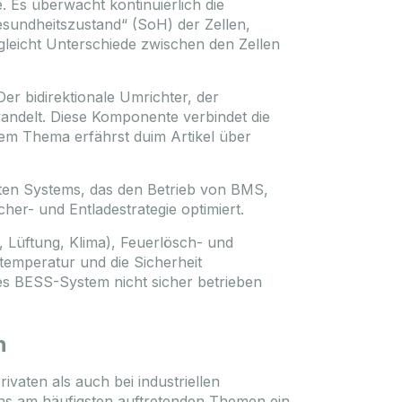
 Es überwacht kontinuierlich die
undheitszustand“ (SoH) der Zellen,
gleicht Unterschiede zwischen den Zellen
r bidirektionale Umrichter, der
ndelt. Diese Komponente verbindet die
em Thema erfährst duim Artikel über
en Systems, das den Betrieb von BMS,
er- und Entladestrategie optimiert.
Lüftung, Klima), Feuerlösch- und
temperatur und die Sicherheit
es BESS-System nicht sicher betrieben
n
vaten als auch bei industriellen
hs am häufigsten auftretenden Themen ein,