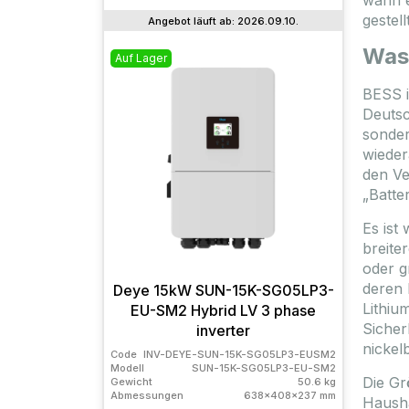
wann e
gestel
Angebot läuft ab: 2026.09.10.
Was 
Auf Lager
Auslau
BESS i
Deutsc
sonder
wieder
den Ve
„Batte
Es ist
breite
oder g
deren 
Deye 15kW SUN-15K-SG05LP3-
To
Lithiu
EU-SM2 Hybrid LV 3 phase
72HD-
Sicher
inverter
nickel
Code
INV-DEYE-SUN-15K-SG05LP3-EUSM2
Code
Modell
SUN-15K-SG05LP3-EU-SM2
Modell
Die Gr
Gewicht
50.6 kg
Gewich
Abmessungen
638x408x237 mm
Abmess
Hausha