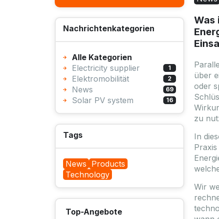
Was i
Nachrichtenkategorien
Energ
Einsa
Alle Kategorien
Parall
Electricity supplier
1
über e
Elektromobilität
2
oder s
News
69
Schlüs
Solar PV system
16
Wirkun
zu nut
Tags
In die
Praxis
Energi
News
Products
welche
Technology
Wir we
rechne
techno
Top-Angebote