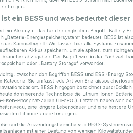
s sich wirklich lohnt, über ein BESS-System nachzudenke
lten Fragen.
Angebot läuft ab: 2026.09.10.
Angebot läuft ab: 2026.09.10.
ist ein BESS und was bedeutet dieser 
f
Auf Lager
st ein Akronym, das für den englischen Begriff „Battery E
h „Batterie-Energiespeichersystem“ bedeutet. BESS ist als
n ein Sammelbegriff: Wir fassen hier alle Systeme zusammen
aufladbaren Akkus speichern, um sie später, zum richtigen 
rbraucher abzugeben. Der Begriff wird in der Fachwelt hä
riespeicher“ oder „Battery Storage“ verwendet.
 wichtig, zwischen den Begriffen BESS und ESS (Energy Sto
re Kategorie: Sie umfasst jede Art von Energiespeicherlösun
ravitationsbasiert. BESS hingegen bezeichnet ausdrücklich
heute dominierende Technologie die Lithium-Ionen-Batterie
ngwei 575Wp TWMND-
FoxESS 15kW Hybrid HV
m-Eisen-Phosphat-Zellen (LiFePO₄). Letztere haben sich expl
575 N-type Bifacial silver
phase + 12kWh HV Heat
heitsniveau, eine längere Lebensdauer und eine bessere Um
frame solar panel
energy storage bundle
basierten Lithium-Ionen-Lösungen.
SOL-TWS-TWMND-72HD-575W
Code
DEAL-FOX-P3-15.0-SMART_ESS
TWMND-72HD-575
öße und die Anwendungsbereiche von BESS-Systemen sind äu
t
31.5 kg
Modell
P3-15.0-SMART-EP1
ungen
2279x1135x36 mm
Gewicht
ltsanlagen mit einer Leistung von wenigen Kilowattstunden,