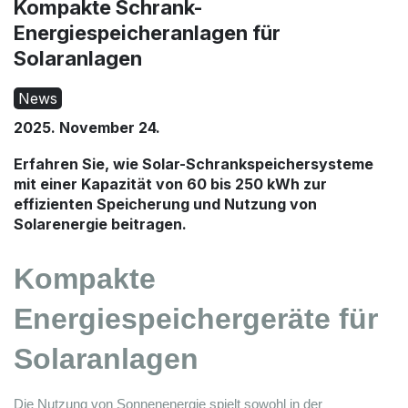
Kompakte Schrank-
Energiespeicheranlagen für
Solaranlagen
News
2025. November 24.
Erfahren Sie, wie Solar-Schrankspeichersysteme
mit einer Kapazität von 60 bis 250 kWh zur
Angebot läuft ab: 2026.09.10.
Angebot läuft ab: 2026.09.10.
effizienten Speicherung und Nutzung von
uslauf
Auf Lager
Solarenergie beitragen.
Kompakte 
Energiespeichergeräte für 
Solaranlagen
Die Nutzung von Sonnenenergie spielt sowohl in der 