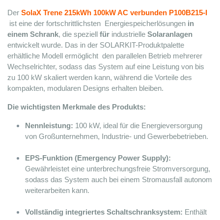
Der 
SolaX Trene 215kWh 100kW AC verbunden P100B215-I
ist eine der fortschrittlichsten 
 Energiespeicherlösungen 
in 
einem Schrank
, die speziell 
für
 industrielle 
Solaranlagen
entwickelt wurde. Das in der SOLARKIT-Produktpalette 
erhältliche Modell ermöglicht 
 den parallelen Betrieb
 mehrerer 
Wechselrichter, sodass das System auf eine Leistung von bis 
zu 100 kW skaliert werden kann, während die Vorteile des 
kompakten, modularen Designs erhalten bleiben.
Die wichtigsten Merkmale des Produkts:
Nennleistung:
 100 kW, ideal für die Energieversorgung 
von Großunternehmen, Industrie- und Gewerbebetrieben.
EPS-Funktion (Emergency Power Supply):
Gewährleistet eine unterbrechungsfreie Stromversorgung, 
sodass das System auch bei einem Stromausfall autonom 
weiterarbeiten kann.
Vollständig integriertes Schaltschranksystem:
 Enthält 