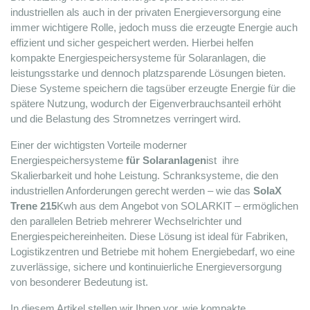
industriellen als auch in der privaten Energieversorgung eine 
immer wichtigere Rolle, jedoch muss die erzeugte Energie auch 
Enerack FLAT10 EPDM rubber
Deye 15kW SUN-15K-SG05LP3-
effizient und sicher gespeichert werden. Hierbei helfen 
200x100x15mm
SM2 Hybrid LV 3 phase invert
kompakte Energiespeichersysteme für Solaranlagen, die 
ode
MOS-MKT-F10-EPDM
Code
INV-DEYE-SUN-15K-SG05LP3-E
dell
ERK-EFT-03
Modell
SUN-15K-SG05LP3-EU
leistungsstarke und dennoch platzsparende Lösungen bieten. 
ketgewicht
2.2 kg
Gewicht
50
Diese Systeme speichern die tagsüber erzeugte Energie für die 
bmessungen des
540x220x380
Abmessungen
638x408x23
kets
mm
spätere Nutzung, wodurch der Eigenverbrauchsanteil erhöht 
Budapest: 37 Stück
und die Belastung des Stromnetzes verringert wird.
udapest: 1781 Paket
DATASHEET
TO FAVOURITE
Einer der wichtigsten Vorteile 
moderner 
DATASHEET
TO FAVOURITES
Energiespeichersysteme 
für Solaranlagen
ist 
 ihre 
Registrieren / Anmelden
Skalierbarkeit und hohe Leistung. Schranksysteme, die den 
Registrieren / Anmelden
industriellen Anforderungen gerecht werden – wie das 
SolaX 
Bitte melden Sie sich an, um die Pr
Trene 215
Kwh
 aus dem Angebot von SOLARKIT 
– ermöglichen 
tte melden Sie sich an, um die Preise
anzuzeigen!
den parallelen Betrieb mehrerer Wechselrichter und 
nzuzeigen!
Energiespeichereinheiten. Diese Lösung ist ideal für Fabriken, 
Logistikzentren und Betriebe mit hohem Energiebedarf, wo eine 
zuverlässige, sichere und kontinuierliche Energieversorgung 
von besonderer Bedeutung ist.
In diesem Artikel stellen wir Ihnen vor, wie kompakte 